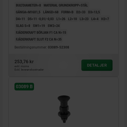
KOMP:TERMOPLAST SVARTGRÅ RAL7021
BULTDIAMETER=8
MATERIAL GRUNDKROPP=STÅL
GÄNGA=M16X1,5
LÄNGD=68
FORM=B
D2=33
D3=13,5
D4=11
D5=11 -0,01/-0,03
L1=26
L2=10
L3=23
L4=4
H2=7
SLAG S=8
SW1=19
SW2=24
FJÄDERKRAFT BÖRJAN F1 CA N=15
FJÄDERKRAFT SLUT F2 CA N=35
Beställningsnummer:
03089-52308
253,76 kr
DETALJER
exkl. moms
Exkl. leveranskostnader
03089 B