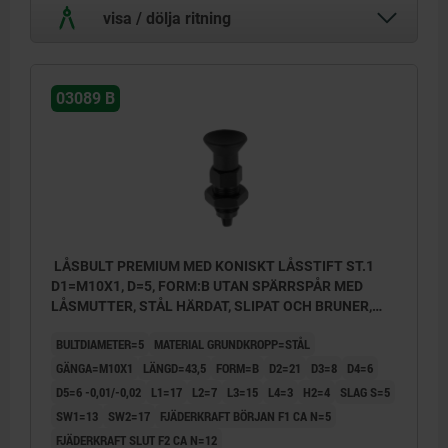
visa / dölja ritning
03089 B
LÅSBULT PREMIUM MED KONISKT LÅSSTIFT ST.1
D1=M10X1, D=5, FORM:B UTAN SPÄRRSPÅR MED
LÅSMUTTER, STÅL HÄRDAT, SLIPAT OCH BRUNER,
KOMP:TERMOPLAST SVARTGRÅ RAL7021
BULTDIAMETER=5
MATERIAL GRUNDKROPP=STÅL
GÄNGA=M10X1
LÄNGD=43,5
FORM=B
D2=21
D3=8
D4=6
D5=6 -0,01/-0,02
L1=17
L2=7
L3=15
L4=3
H2=4
SLAG S=5
SW1=13
SW2=17
FJÄDERKRAFT BÖRJAN F1 CA N=5
FJÄDERKRAFT SLUT F2 CA N=12