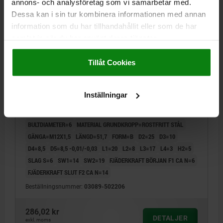
03089 B
annons- och analysföretag som vi samarbetar med.
Dessa kan i sin tur kombinera informationen med annan
information som du har tillhandahållit eller som de har
samlat in när du har använt deras tjänster.
Impressum
|
Dataskydd
|
AGB
Tillåt Cookies
LÅSBULT PREMIUM MED KONISKT LÅSSTIFT ST.2
Inställningar
D1=M12X1,5, D=6, FORM:B UTAN SPÄRRSPÅR MED
LÅSMUTTER, ROSTFRITT STÅL HÄRDAT, SLIPAT OCH
BLANKT, KOMP:TERMOPLAST SVARTGRÅ RAL7021
BULTDIAMETER=6
MATERIAL GRUNDKROPP=ROSTFRITT STÅL
GÄNGA=M12X1,5
LÄNGD=51,7
FORM=B
D2=25
D3=10
D4=8,5
D5=8,5 -0,01/-0,03
L1=20
L2=8
L3=17
L4=3
H2=5
SLAG S=6
SW1=14
SW2=19
FJÄDERKRAFT BÖRJAN F1 CA N=6
FJÄDERKRAFT SLUT F2 CA N=14
Beställningsnummer:
03089-502206
286,02 kr
DETALJER
exkl. moms