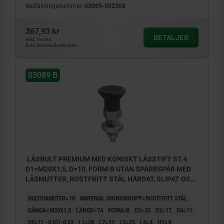
Beställningsnummer:
03089-502308
367,93 kr
DETALJER
exkl. moms
Exkl. leveranskostnader
03089 B
LÅSBULT PREMIUM MED KONISKT LÅSSTIFT ST.4
D1=M20X1,5, D=10, FORM:B UTAN SPÄRRSPÅR MED
LÅSMUTTER, ROSTFRITT STÅL HÄRDAT, SLIPAT OCH
BLANKT, KOMP:TERMOPLAST SVARTGRÅ RAL7021
BULTDIAMETER=10
MATERIAL GRUNDKROPP=ROSTFRITT STÅL
GÄNGA=M20X1,5
LÄNGD=74
FORM=B
D2=33
D3=17
D4=11
D5=11 -0,01/-0,03
L1=28
L2=12
L3=25
L4=4
H2=9