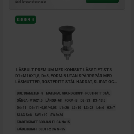
Exkl. leveranskostnader
03089 B
LÅSBULT PREMIUM MED KONISKT LÅSSTIFT ST.3
D1=M16X1,5, D=8, FORM:B UTAN SPÄRRSPÅR MED
LÅSMUTTER, ROSTFRITT STÅL HÄRDAT, SLIPAT OCH
BLANKT, KOMP:TERMOPLAST SVARTGRÅ RAL7021
BULTDIAMETER=8
MATERIAL GRUNDKROPP=ROSTFRITT STÅL
GÄNGA=M16X1,5
LÄNGD=68
FORM=B
D2=33
D3=13,5
D4=11
D5=11 -0,01/-0,03
L1=26
L2=10
L3=23
L4=4
H2=7
SLAG S=8
SW1=19
SW2=24
FJÄDERKRAFT BÖRJAN F1 CA N=15
FJÄDERKRAFT SLUT F2 CA N=35