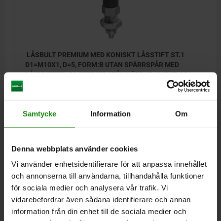
LÅSBULT PREMIUM MED KONISKT LÅSSTIFT ST.1
D1=M10X1, D=5, FORM:B UTAN SPÄRRSPÅR MED
LÅSMUTTER, ROSTFRITT STÅL HÄRDAT, SLIPAT OCH
BLANKT, KOMP:TERMOPLAST SVARTGRÅ RAL7021
BULTDIAMETER=5
MATERIAL GRUNDKROPP=ROSTFRITT STÅL
GÄNGA=M10X1
LÄNGD=43,5
FORM=B
D2=21
D3=8
D4=6
Samtycke
Information
Om
D5=6 -0,01/-0,02
L1=17
L2=7
L3=15
L4=3
H2=4
SLAG S=5
SW1=13
SW2=17
FJÄDERKRAFT BÖRJAN F1 CA N=5
FJÄDERKRAFT SLUT F2 CA N=12
Denna webbplats använder cookies
Beställningsnummer:
03089-502105
Vi använder enhetsidentifierare för att anpassa innehållet
och annonserna till användarna, tillhandahålla funktioner
257,43 kr
DETALJER
för sociala medier och analysera vår trafik. Vi
exkl. moms
Exkl. leveranskostnader
vidarebefordrar även sådana identifierare och annan
information från din enhet till de sociala medier och