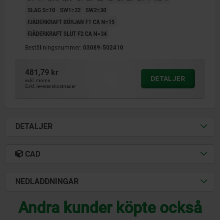
SLAG S=10
SW1=22
SW2=30
FJÄDERKRAFT BÖRJAN F1 CA N=15
FJÄDERKRAFT SLUT F2 CA N=34
Beställningsnummer:
03089-502410
481,79 kr
DETALJER
exkl. moms
Exkl. leveranskostnader
DETALJER
CAD
NEDLADDNINGAR
Andra kunder köpte också