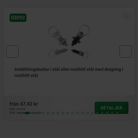
NY
03092
d dragring i
Inställningsbult i stål eller rostfritt stål, kor
med gängad tapp
från
69,29 kr
DETALJER
exkl. moms
Exkl. leveranskostnader