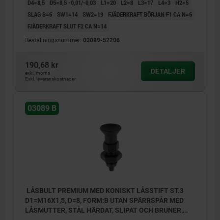
D4=8,5
D5=8,5 -0,01/-0,03
L1=20
L2=8
L3=17
L4=3
H2=5
SLAG S=6
SW1=14
SW2=19
FJÄDERKRAFT BÖRJAN F1 CA N=6
FJÄDERKRAFT SLUT F2 CA N=14
Beställningsnummer:
03089-52206
190,68 kr
DETALJER
exkl. moms
Exkl. leveranskostnader
03089 B
LÅSBULT PREMIUM MED KONISKT LÅSSTIFT ST.3
D1=M16X1,5, D=8, FORM:B UTAN SPÄRRSPÅR MED
LÅSMUTTER, STÅL HÄRDAT, SLIPAT OCH BRUNER,