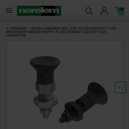
text.skipToContent
text.skipToNavigation
PREMIUM – INSTÄLLNINGSBULTAR I STÅL ELLER ROSTFRITT STÅL
MED SVAMPFORMAD KNOPP I PLAST, KONISKT LÅSSTIFT OCH
LÅSMUTTER