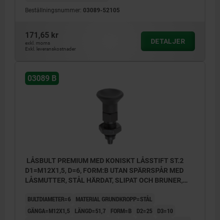
Beställningsnummer:
03089-52105
171,65 kr
DETALJER
exkl. moms
Exkl. leveranskostnader
03089 B
LÅSBULT PREMIUM MED KONISKT LÅSSTIFT ST.2
D1=M12X1,5, D=6, FORM:B UTAN SPÄRRSPÅR MED
LÅSMUTTER, STÅL HÄRDAT, SLIPAT OCH BRUNER,
KOMP:TERMOPLAST SVARTGRÅ RAL7021
BULTDIAMETER=6
MATERIAL GRUNDKROPP=STÅL
GÄNGA=M12X1,5
LÄNGD=51,7
FORM=B
D2=25
D3=10