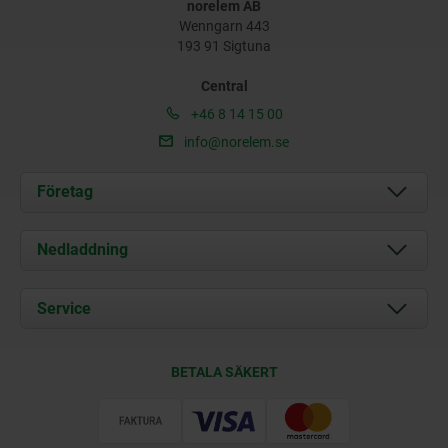
norelem AB
Wenngarn 443
193 91 Sigtuna
Central
+46 8 14 15 00
info@norelem.se
Företag
Om oss
Nedladdning
Aktuellt
Documents
Service
Kontakt
Leveransvillkor
BETALA SÄKERT
Certifiering