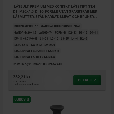
LÅSBULT PREMIUM MED KONISKT LÅSSTIFT ST.4
D1=M20X1,5, D=10, FORM:B UTAN SPÄRRSPÅR MED
LÅSMUTTER, STÅL HÄRDAT, SLIPAT OCH BRUNER,
KOMP:TERMOPLAST SVARTGRÅ RAL7021
BULTDIAMETER=10
MATERIAL GRUNDKROPP=STÅL
GÄNGA=M20X1,5
LÄNGD=74
FORM=B
D2=33
D3=17
D4=11
D5=11 -0,01/-0,03
L1=28
L2=12
L3=25
L4=4
H2=9
SLAG S=10
SW1=22
SW2=30
FJÄDERKRAFT BÖRJAN F1 CA N=15
FJÄDERKRAFT SLUT F2 CA N=34
Beställningsnummer:
03089-52410
332,21 kr
DETALJER
exkl. moms
Exkl. leveranskostnader
03089 B