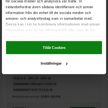
för sociala medier och analysera vår trafik. Vi
03089
vidarebefordrar även sådana identifierare och annan
information från din enhet till de sociala medier och
annons- och analysföretag som vi samarbetar med.
Dessa kan i sin tur kombinera informationen med annan
information som du har tillhandahållit eller som de har
samlat in när du har använt deras tjänster.
Impressum
|
Dataskydd
|
AGB
LÅSBULT PREMIUM MED KONISKT LÅSSTIFT ST.3
D1=M16X1,5, D=8, FORM:B UTAN SPÄRRSPÅR MED
Tillåt Cookies
LÅSMUTTER, ROSTFRITT STÅL HÄRDAT, SLIPAT OCH
BLANKT, KOMP:TERMOPLAST SVARTGRÅ RAL7021
BULTDIAMETER=8
MATERIAL GRUNDKROPP=ROSTFRITT STÅL
Inställningar
GÄNGA=M16X1,5
LÄNGD=68
FORM=B
D2=33
D3=13,5
D4=11
D5=11 -0,01/-0,03
L1=26
L2=10
L3=23
L4=4
H2=7
SLAG S=8
SW1=19
SW2=24
FJÄDERKRAFT BÖRJAN F1 CA N=15
FJÄDERKRAFT SLUT F2 CA N=35
Beställningsnummer:
03089-502308