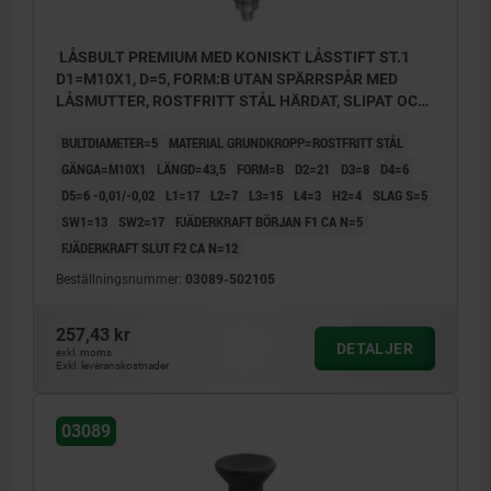
LÅSBULT PREMIUM MED KONISKT LÅSSTIFT ST.1
D1=M10X1, D=5, FORM:B UTAN SPÄRRSPÅR MED
LÅSMUTTER, ROSTFRITT STÅL HÄRDAT, SLIPAT OCH
BLANKT, KOMP:TERMOPLAST SVARTGRÅ RAL7021
BULTDIAMETER=5
MATERIAL GRUNDKROPP=ROSTFRITT STÅL
GÄNGA=M10X1
LÄNGD=43,5
FORM=B
D2=21
D3=8
D4=6
D5=6 -0,01/-0,02
L1=17
L2=7
L3=15
L4=3
H2=4
SLAG S=5
SW1=13
SW2=17
FJÄDERKRAFT BÖRJAN F1 CA N=5
FJÄDERKRAFT SLUT F2 CA N=12
Beställningsnummer:
03089-502105
257,43 kr
DETALJER
exkl. moms
Exkl. leveranskostnader
03089