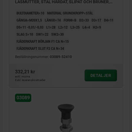
LÅSMUTTER, STÅL HÄRDAT, SLIPAT OCH BRUNER,
KOMP:TERMOPLAST SVARTGRÅ RAL7021
BULTDIAMETER=10
MATERIAL GRUNDKROPP=STÅL
GÄNGA=M20X1,5
LÄNGD=74
FORM=B
D2=33
D3=17
D4=11
D5=11 -0,01/-0,03
L1=28
L2=12
L3=25
L4=4
H2=9
SLAG S=10
SW1=22
SW2=30
FJÄDERKRAFT BÖRJAN F1 CA N=15
FJÄDERKRAFT SLUT F2 CA N=34
Beställningsnummer:
03089-52410
332,21 kr
DETALJER
exkl. moms
Exkl. leveranskostnader
03089