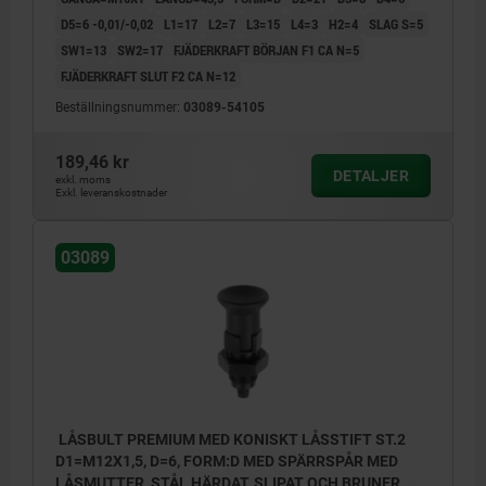
D5=6 -0,01/-0,02
L1=17
L2=7
L3=15
L4=3
H2=4
SLAG S=5
SW1=13
SW2=17
FJÄDERKRAFT BÖRJAN F1 CA N=5
FJÄDERKRAFT SLUT F2 CA N=12
Beställningsnummer:
03089-54105
189,46 kr
DETALJER
exkl. moms
Exkl. leveranskostnader
03089
LÅSBULT PREMIUM MED KONISKT LÅSSTIFT ST.2
D1=M12X1,5, D=6, FORM:D MED SPÄRRSPÅR MED
LÅSMUTTER, STÅL HÄRDAT, SLIPAT OCH BRUNER,