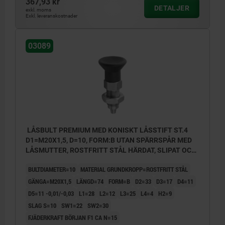
367,93 kr
DETALJER
exkl. moms
Exkl. leveranskostnader
03089
LÅSBULT PREMIUM MED KONISKT LÅSSTIFT ST.4
D1=M20X1,5, D=10, FORM:B UTAN SPÄRRSPÅR MED
LÅSMUTTER, ROSTFRITT STÅL HÄRDAT, SLIPAT OCH
BLANKT, KOMP:TERMOPLAST SVARTGRÅ RAL7021
BULTDIAMETER=10
MATERIAL GRUNDKROPP=ROSTFRITT STÅL
GÄNGA=M20X1,5
LÄNGD=74
FORM=B
D2=33
D3=17
D4=11
D5=11 -0,01/-0,03
L1=28
L2=12
L3=25
L4=4
H2=9
SLAG S=10
SW1=22
SW2=30
FJÄDERKRAFT BÖRJAN F1 CA N=15