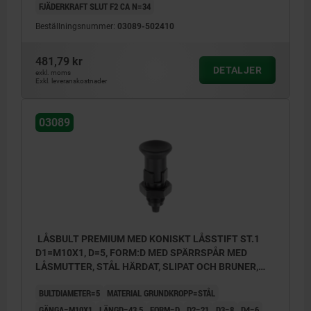
FJÄDERKRAFT SLUT F2 CA N=34
Beställningsnummer:
03089-502410
481,79 kr
DETALJER
exkl. moms
Exkl. leveranskostnader
03089
LÅSBULT PREMIUM MED KONISKT LÅSSTIFT ST.1
D1=M10X1, D=5, FORM:D MED SPÄRRSPÅR MED
LÅSMUTTER, STÅL HÄRDAT, SLIPAT OCH BRUNER,
KOMP:TERMOPLAST SVARTGRÅ RAL7021
BULTDIAMETER=5
MATERIAL GRUNDKROPP=STÅL
GÄNGA=M10X1
LÄNGD=43,5
FORM=D
D2=21
D3=8
D4=6