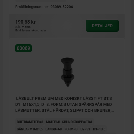
Beställningsnummer:
03089-52206
190,68 kr
DETALJER
exkl. moms
Exkl. leveranskostnader
03089
LÅSBULT PREMIUM MED KONISKT LÅSSTIFT ST.3
D1=M16X1,5, D=8, FORM:B UTAN SPÄRRSPÅR MED
LÅSMUTTER, STÅL HÄRDAT, SLIPAT OCH BRUNER,
KOMP:TERMOPLAST SVARTGRÅ RAL7021
BULTDIAMETER=8
MATERIAL GRUNDKROPP=STÅL
GÄNGA=M16X1,5
LÄNGD=68
FORM=B
D2=33
D3=13,5