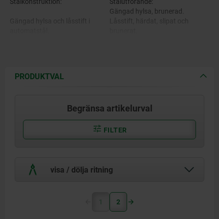
Stålkonstruktion:
Stålutförande:
Gängad hylsa, brunerad.
Gängad hylsa och låsstift i
Låsstift, härdat, slipat och
automatstål.
brunerat.
Utförande i rostfritt stål:
Gängad hylsa, blank.
Utförande i rostfritt stål:
Låsstift, härdat och slipat,
PRODUKTVAL
blankt.
Gängad hylsa 1.4305.
Svampformad knopp svartgrå
Begränsa artikelurval
Låsstift 1.4034.
RAL7021.
FILTER
Svampformat knopp av
termoplast.
visa / dölja ritning
1
2