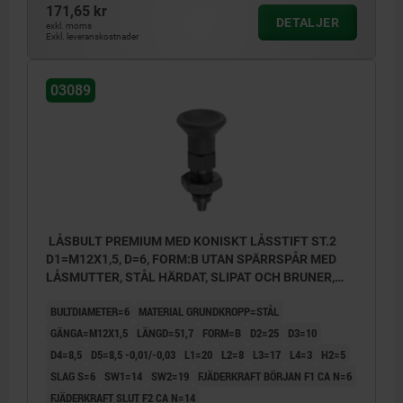
171,65 kr
Form D: med spärr, med låsmutter
DETALJER
exkl. moms
Exkl. leveranskostnader
03089
LÅSBULT PREMIUM MED KONISKT LÅSSTIFT ST.2
D1=M12X1,5, D=6, FORM:B UTAN SPÄRRSPÅR MED
LÅSMUTTER, STÅL HÄRDAT, SLIPAT OCH BRUNER,
KOMP:TERMOPLAST SVARTGRÅ RAL7021
BULTDIAMETER=6
MATERIAL GRUNDKROPP=STÅL
GÄNGA=M12X1,5
LÄNGD=51,7
FORM=B
D2=25
D3=10
D4=8,5
D5=8,5 -0,01/-0,03
L1=20
L2=8
L3=17
L4=3
H2=5
SLAG S=6
SW1=14
SW2=19
FJÄDERKRAFT BÖRJAN F1 CA N=6
FJÄDERKRAFT SLUT F2 CA N=14