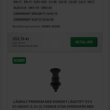
D4=11
D5=11 -0,01/-0,03
L1=26
L2=10
L3=23
L4=4
H2=7
SLAG S=8
SW1=19
SW2=24
FJÄDERKRAFT BÖRJAN F1 CA N=15
FJÄDERKRAFT SLUT F2 CA N=35
Beställningsnummer:
03089-52308
253,76 kr
DETALJER
exkl. moms
Exkl. leveranskostnader
03089
LÅSBULT PREMIUM MED KONISKT LÅSSTIFT ST.4
D1=M20X1,5, D=10, FORM:B UTAN SPÄRRSPÅR MED