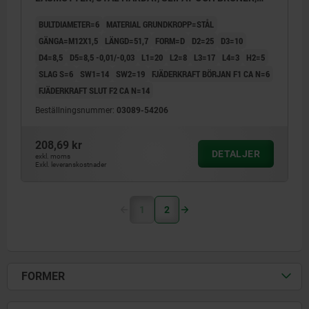
KOMP:TERMOPLAST SVARTGRÅ RAL7021
BULTDIAMETER=6
MATERIAL GRUNDKROPP=STÅL
GÄNGA=M12X1,5
LÄNGD=51,7
FORM=D
D2=25
D3=10
D4=8,5
D5=8,5 -0,01/-0,03
L1=20
L2=8
L3=17
L4=3
H2=5
SLAG S=6
SW1=14
SW2=19
FJÄDERKRAFT BÖRJAN F1 CA N=6
FJÄDERKRAFT SLUT F2 CA N=14
Beställningsnummer:
03089-54206
208,69 kr
DETALJER
exkl. moms
Exkl. leveranskostnader
1
2
FORMER