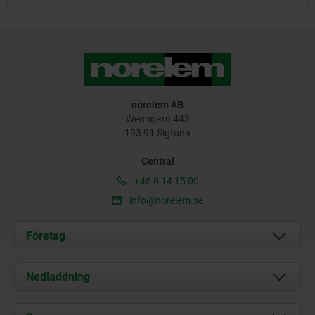
norelem AB
Wenngarn 443
193 91 Sigtuna
Central
+46 8 14 15 00
info@norelem.se
Företag
Om oss
Nedladdning
Aktuellt
Documents