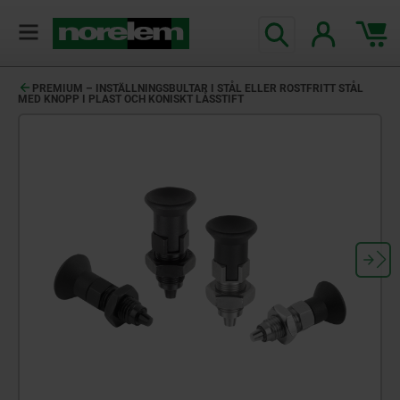
text.skipToContent
text.skipToNavigation
PREMIUM – INSTÄLLNINGSBULTAR I STÅL ELLER ROSTFRITT STÅL
MED KNOPP I PLAST OCH KONISKT LÅSSTIFT