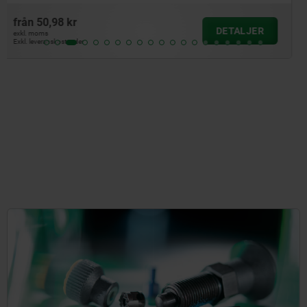
från
47,42 kr
DETALJER
exkl. moms
Exkl. leveranskostnader