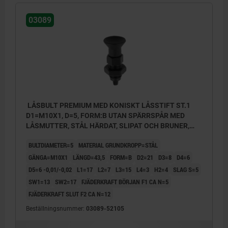
03089
LÅSBULT PREMIUM MED KONISKT LÅSSTIFT ST.1
D1=M10X1, D=5, FORM:B UTAN SPÄRRSPÅR MED
LÅSMUTTER, STÅL HÄRDAT, SLIPAT OCH BRUNER,
KOMP:TERMOPLAST SVARTGRÅ RAL7021
BULTDIAMETER=5
MATERIAL GRUNDKROPP=STÅL
GÄNGA=M10X1
LÄNGD=43,5
FORM=B
D2=21
D3=8
D4=6
D5=6 -0,01/-0,02
L1=17
L2=7
L3=15
L4=3
H2=4
SLAG S=5
SW1=13
SW2=17
FJÄDERKRAFT BÖRJAN F1 CA N=5
FJÄDERKRAFT SLUT F2 CA N=12
Beställningsnummer:
03089-52105
Form B: utan spärr, med låsmutter