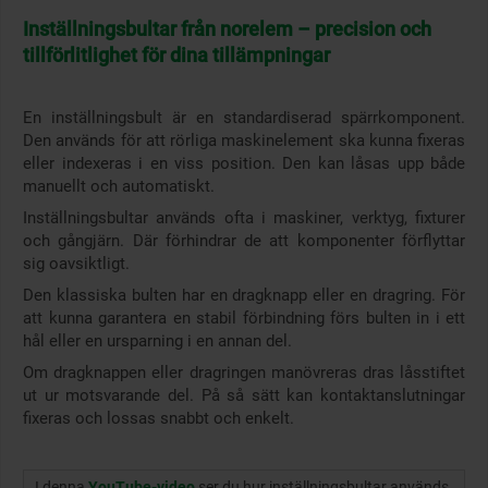
Inställningsbultar från norelem – precision och
tillförlitlighet för dina tillämpningar
En inställningsbult är en standardiserad spärrkomponent.
Den används för att rörliga maskinelement ska kunna fixeras
eller indexeras i en viss position. Den kan låsas upp både
manuellt och automatiskt.
Inställningsbultar används ofta i maskiner, verktyg, fixturer
och gångjärn. Där förhindrar de att komponenter förflyttar
sig oavsiktligt.
Den klassiska bulten har en dragknapp eller en dragring. För
att kunna garantera en stabil förbindning förs bulten in i ett
hål eller en ursparning i en annan del.
Om dragknappen eller dragringen manövreras dras låsstiftet
ut ur motsvarande del. På så sätt kan kontaktanslutningar
fixeras och lossas snabbt och enkelt.
I denna
YouTube-video
ser du hur inställningsbultar används.