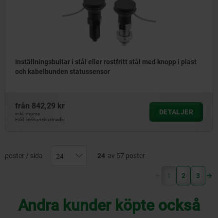
Inställningsbultar i stål eller rostfritt stål med knopp i plast
och kabelbunden statussensor
från
842,29 kr
DETALJER
exkl. moms
Exkl. leveranskostnader
poster / sida
24
av 57 poster
(current)
1
2
3
Andra kunder köpte också