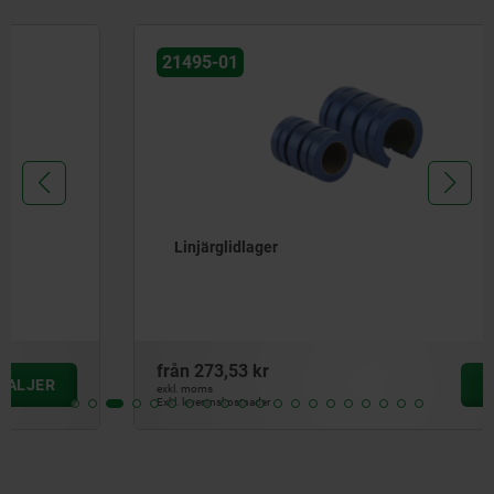
21495-01
Linjärglidlager
från
273,53 kr
DETALJER
exkl. moms
Exkl. leveranskostnader