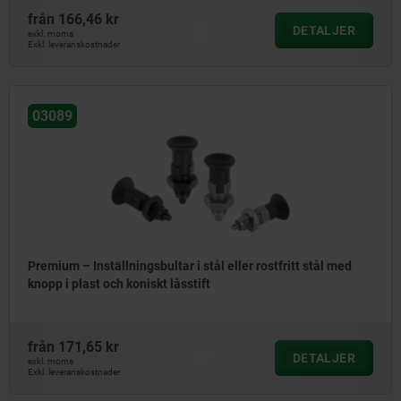
från
166,46 kr
DETALJER
exkl. moms
Exkl. leveranskostnader
03089
Premium – Inställningsbultar i stål eller rostfritt stål med
knopp i plast och koniskt låsstift
från
171,65 kr
DETALJER
exkl. moms
Exkl. leveranskostnader