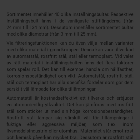
Sortimentet innehåller 40 olika inställningsbultar. Respektive
inställningsbult finns i de vanligaste stiftlängderna (från
24 mm till 134 mm). Dessutom innehåller sortimentet bultar
med olika diametrar (från 3 mm till 25 mm).
Via filtreringsfunktionen kan du även välja mellan varianter
med olika material i grundkroppen. Denna kan vara tillverkad
av automatstål, rostfritt stål, stål eller termoplast. Vid valet
av rätt material i inställningsbulten finns det flera faktorer
som spelar roll. Det kan till exempel handla om hållfasthet,
korrosionsbeständighet och vikt. Automatstål, rostfritt stål,
stål och termoplast har alla specifika fördelar som gör dem
särskilt väl lämpade för olika tillämpningar.
Automatstål är kostnadseffektivt att tillverka och erbjuder
en utomordentlig ytkvalitet. Det kan jämföras med rostfritt
stål som sticker ut med sin höga korrosionsbeständighet.
Rostfritt stål lämpar sig särskilt väl för tillämpningar i
fuktiga eller aggressiva miljöer, som t.ex. inom
livsmedelsindustrin eller utomhus. Materialet står emot rost
och kemisk påverkan mycket bra. Dessutom är rostfritt stål