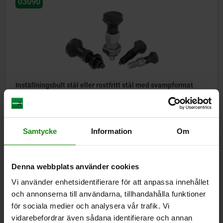
03090
Inställningsbult stål eller rostfritt stål med svampformat
plasthandtag, med täckkåpa
från
72,85 kr
Samtycke
Information
Om
DETALJER
exkl. moms
Exkl. leveranskostnader
Denna webbplats använder cookies
Vi använder enhetsidentifierare för att anpassa innehållet
03090
och annonserna till användarna, tillhandahålla funktioner
för sociala medier och analysera vår trafik. Vi
vidarebefordrar även sådana identifierare och annan