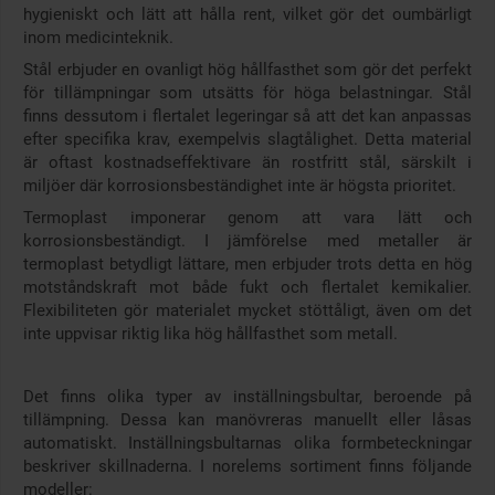
hygieniskt och lätt att hålla rent, vilket gör det oumbärligt
inom medicinteknik.
Stål erbjuder en ovanligt hög hållfasthet som gör det perfekt
för tillämpningar som utsätts för höga belastningar. Stål
finns dessutom i flertalet legeringar så att det kan anpassas
efter specifika krav, exempelvis slagtålighet. Detta material
är oftast kostnadseffektivare än rostfritt stål, särskilt i
miljöer där korrosionsbeständighet inte är högsta prioritet.
Termoplast imponerar genom att vara lätt och
korrosionsbeständigt. I jämförelse med metaller är
termoplast betydligt lättare, men erbjuder trots detta en hög
motståndskraft mot både fukt och flertalet kemikalier.
Flexibiliteten gör materialet mycket stöttåligt, även om det
inte uppvisar riktig lika hög hållfasthet som metall.
Det finns olika typer av inställningsbultar, beroende på
tillämpning. Dessa kan manövreras manuellt eller låsas
automatiskt. Inställningsbultarnas olika formbeteckningar
beskriver skillnaderna. I norelems sortiment finns följande
modeller: