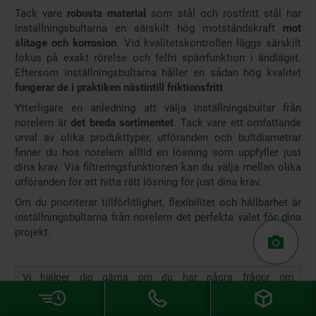
Tack vare
robusta material
som stål och rostfritt stål har
inställningsbultarna en särskilt hög motståndskraft
mot
slitage och korrosion
. Vid kvalitetskontrollen läggs särskilt
fokus på exakt rörelse och felfri spärrfunktion i ändläget.
Eftersom inställningsbultarna håller en sådan hög kvalitet
fungerar de i praktiken nästintill friktionsfritt
.
Ytterligare en anledning att välja inställningsbultar från
norelem är
det breda sortimentet
. Tack vare ett omfattande
urval av olika produkttyper, utföranden och bultdiametrar
finner du hos norelem alltid en lösning som uppfyller just
dina krav. Via filtreringsfunktionen kan du välja mellan olika
utföranden för att hitta rätt lösning för just dina krav.
Om du prioriterar tillförlitlighet, flexibilitet och hållbarhet är
inställningsbultarna från norelem det perfekta valet för dina
projekt.
Vi hjälper dig gärna om du har några frågor om
inställningsbultar eller annat. Det är bara att
kontakta
oss!