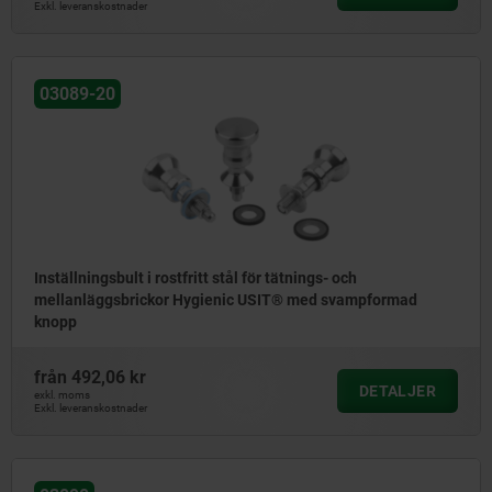
Exkl. leveranskostnader
03089-20
Inställningsbult i rostfritt stål för tätnings- och
mellanläggsbrickor Hygienic USIT® med svampformad
knopp
från
492,06 kr
DETALJER
exkl. moms
Exkl. leveranskostnader