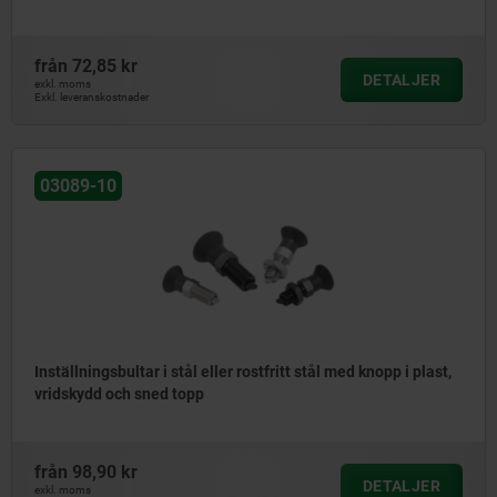
från
72,85 kr
DETALJER
exkl. moms
Exkl. leveranskostnader
03089-10
Inställningsbultar i stål eller rostfritt stål med knopp i plast,
vridskydd och sned topp
från
98,90 kr
DETALJER
exkl. moms