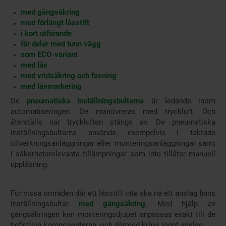
med gängsäkring
med förlängt låsstift
i kort utförande
för delar med tunn vägg
som ECO-variant
med lås
med vridsäkring och fasning
med låsmarkering
De
pneumatiska inställningsbultarna
är ledande inom
automatiseringen. De manövreras med tryckluft. Och
återställs när tryckluften stängs av. De pneumatiska
inställningsbultarna används exempelvis i taktade
tillverkningsanläggningar eller monteringsanläggningar samt
i säkerhetsrelevanta tillämpningar som inte tillåter manuell
upplåsning.
För vissa områden där ett låsstift inte ska nå ett anslag finns
inställningsbultar
med gängsäkring
. Med hjälp av
gängsäkringen kan monteringsdjupet anpassas exakt till de
befintliga komponenterna, och därmed krävs inget anslag.