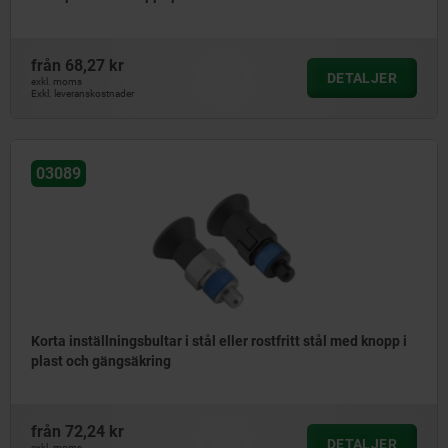
från
68,27 kr
DETALJER
exkl. moms
Exkl. leveranskostnader
03089
Korta inställningsbultar i stål eller rostfritt stål med knopp i
plast och gängsäkring
från
72,24 kr
DETALJER
exkl. moms