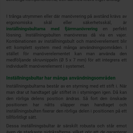
I trånga utrymmen eller där manövrering på avstånd krävs av
ergonomiska skäl eller säkerhetsskäl, är
inställningsbultarna med fjärrmanövrering
en perfekt
lösning. Inställningsbulten manövreras då via en vajer.
Kombinationen av inställningsbult och manöverelement blir
ett komplett system med många användningsområden. I
stället för manöverelementet kan man använda den
medföljande skruvnippeln (Ø 5 x 7 mm) för att integrera ett
individuellt manöverelement i systemet.
Inställningsbultar har många användningsområden
Inställningsbultarna består av en styrning med ett stift i. När
man drar ut handtaget går stiftet in i styrningen igen. Då kan
den rörliga delens position ändras. Så fort den önskade
positionen har nåtts släpper man handtaget och
inställningsbulten fixerar den rörliga delen i positionen på ett
tillförlitligt sätt.
Dessa inställningsbultar är särskilt robusta och står emot
även de starkaste sidokrafterna, vilket gör att de garanterar