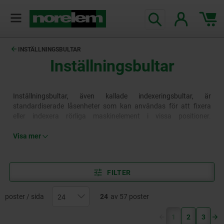
text.skipToContent
text.skipToNavigation
INSTÄLLNINGSBULTAR
Inställningsbultar
Inställningsbultar, även kallade indexeringsbultar, är
standardiserade låsenheter som kan användas för att fixera
eller indexera rörliga maskinelement i vissa positioner.
Inställningsbultar finns i olika längder, gängtyper, material och
utföranden, inklusive varianter med knopp eller krage,
Visa mer
pneumatiska inställningsbultar eller varianter med speciella
låsmekanismer.
FILTER
poster / sida
24
av 57 poster
(current)
1
2
3