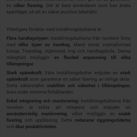
en
säker fixering
. Det är bara användaren som kan ändra
spärrläget, så att en säker position bibehålls.
Ytterligare fördelar med inställningsbultarna är:
Flera handtagstyper:
Inställningsbultarna från norelem finns
med
olika typer av handtag
, bland annat svampformad
knopp, T-handtag, stjärnvred, ring och handtagskula. Denna
mångfald möjliggör
en flexibel anpassning till olika
tillämpningar
.
Stark spännkraft:
Våra inställningsbultar erbjuder en
stark
spännkraft
som garanterar en säker fixering av rörliga delar.
Detta säkerställer
stabilitet och säkerhet i tillämpningen
,
även under extrema förhållanden.
Enkel integrering och manövrering:
Inställningsbultarna från
norelem är enkla att integrera och erbjuder en
användarvänlig manövrering
, vilket möjliggör en
snabb
fixering
och upplåsning. Detta
reducerar riggningstiderna
och
ökar produktiviteten
.