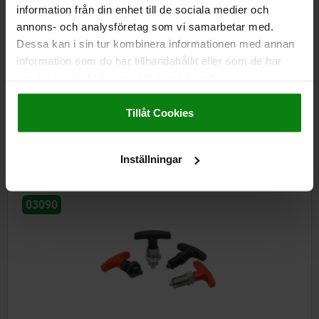
information från din enhet till de sociala medier och
annons- och analysföretag som vi samarbetar med.
Dessa kan i sin tur kombinera informationen med annan
information som du har tillhandahållit eller som de har
Inställningsbultar i stål med knopp i plast och märkning för
samlat in när du har använt deras tjänster.
låsning
Impressum
|
Dataskydd
|
AGB
Tillåt Cookies
från
110,40 kr
DETALJER
exkl. moms
Exkl. leveranskostnader
Inställningar
03090