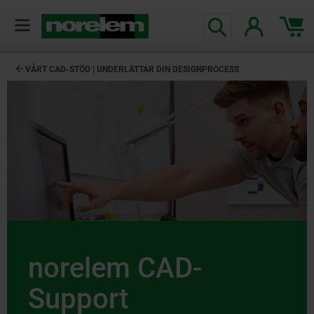
text.skipToContent
text.skipToNavigation
VÅRT CAD-STÖD | UNDERLÄTTAR DIN DESIGNPROCESS
norelem CAD-
Support