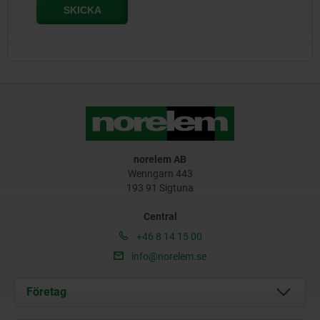
norelem AB
Wenngarn 443
193 91 Sigtuna
Central
+46 8 14 15 00
info@norelem.se
Företag