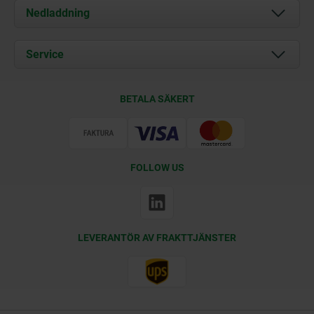
Om oss
Nedladdning
Aktuellt
Documents
Service
Kontakt
Leveransvillkor
BETALA SÄKERT
Certifiering
FOLLOW US
LEVERANTÖR AV FRAKTTJÄNSTER