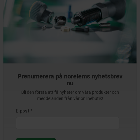
CAD-modellen via ikonen
till höger
Klicka på CAD-kuben till höger.
Skriv in önskat artikelnummer i sökfältet och bekräfta
med Enter eller klicka på knappen.
Prenumerera på norelems nyhetsbrev
nu
Den önskade CAD-modellen öppnas sedan i CAD-fliken för den
Bli den första att få nyheter om våra produkter och
enskilda artikeln.
meddelanden från vår onlinebutik!