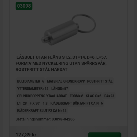
03098
LÅSBULT UTAN FLÄNS ST.2, D1=14, D=6, L=57,
FORM:V MED NYCKELRING UTAN SPÄRRSPÅR,
ROSTFRITT STÅL HÄRDAT
BULTDIAMETER=6
MATERIAL GRUNDKROPP=ROSTFRITT STÅL
YTTERDIAMETER=14
LÄNGD=57
GRUNDKROPPENS YTA=HÄRDAT
FORM=V
SLAG S=6
D4=23
L1=28
F X 30°=1,8
FJÄDERKRAFT BÖRJAN F1 CA N=6
FJÄDERKRAFT SLUT F2 CA N=14
Beställningsnummer:
03098-04206
127,39 kr