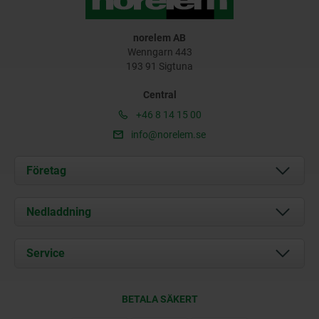
norelem AB
Wenngarn 443
193 91 Sigtuna
Central
+46 8 14 15 00
info@norelem.se
Företag
Om oss
Nedladdning
Aktuellt
Documents
Service
Kontakt
Leveransvillkor
BETALA SÄKERT
Certifiering