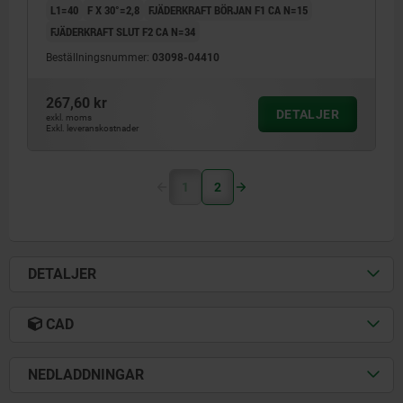
L1=40
F X 30°=2,8
FJÄDERKRAFT BÖRJAN F1 CA N=15
FJÄDERKRAFT SLUT F2 CA N=34
Beställningsnummer:
03098-04410
267,60 kr
DETALJER
exkl. moms
Exkl. leveranskostnader
1
2
DETALJER
CAD
NEDLADDNINGAR