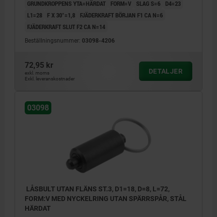
GRUNDKROPPENS YTA=HÄRDAT
FORM=V
SLAG S=6
D4=23
L1=28
F X 30°=1,8
FJÄDERKRAFT BÖRJAN F1 CA N=6
FJÄDERKRAFT SLUT F2 CA N=14
Beställningsnummer:
03098-4206
72,95 kr
DETALJER
exkl. moms
Exkl. leveranskostnader
03098
LÅSBULT UTAN FLÄNS ST.3, D1=18, D=8, L=72,
FORM:V MED NYCKELRING UTAN SPÄRRSPÅR, STÅL
HÄRDAT