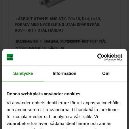
LÅSBULT UTAN FLÄNS ST.0, D1=10, D=4, L=40,
FORM:V MED NYCKELRING UTAN SPÄRRSPÅR,
ROSTFRITT STÅL HÄRDAT
BULTDIAMETER=4
MATERIAL GRUNDKROPP=ROSTFRITT STÅL
YTTERDIAMETER=10
LÄNGD=40
GRUNDKROPPENS YTA=HÄRDAT
FORM=V
SLAG S=4
D4=15
L1=21
F X 30°=1
FJÄDERKRAFT BÖRJAN F1 CA N=6
FJÄDERKRAFT SLUT F2 CA N=12
Samtycke
Information
Om
Beställningsnummer:
03098-04004
117,22 kr
Denna webbplats använder cookies
DETALJER
exkl. moms
Exkl. leveranskostnader
Vi använder enhetsidentifierare för att anpassa innehållet
och annonserna till användarna, tillhandahålla funktioner
för sociala medier och analysera vår trafik. Vi
03098
vidarebefordrar även sådana identifierare och annan