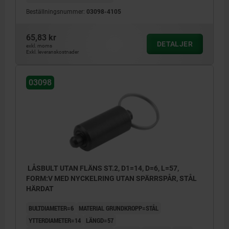
Beställningsnummer:
03098-4105
65,83 kr
DETALJER
exkl. moms
Exkl. leveranskostnader
03098
LÅSBULT UTAN FLÄNS ST.2, D1=14, D=6, L=57,
FORM:V MED NYCKELRING UTAN SPÄRRSPÅR, STÅL
HÄRDAT
BULTDIAMETER=6
MATERIAL GRUNDKROPP=STÅL
YTTERDIAMETER=14
LÄNGD=57