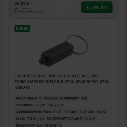
69,09 kr
DETALJER
exkl. moms
Exkl. leveranskostnader
03098
LÅSBULT UTAN FLÄNS ST.1, D1=12, D=5, L=52,
FORM:V MED NYCKELRING UTAN SPÄRRSPÅR, STÅL
HÄRDAT
BULTDIAMETER=5
MATERIAL GRUNDKROPP=STÅL
YTTERDIAMETER=12
LÄNGD=52
GRUNDKROPPENS YTA=HÄRDAT
FORM=V
SLAG S=5
D4=23
L1=24
F X 30°=1,3
FJÄDERKRAFT BÖRJAN F1 CA N=5
FJÄDERKRAFT SLUT F2 CA N=12