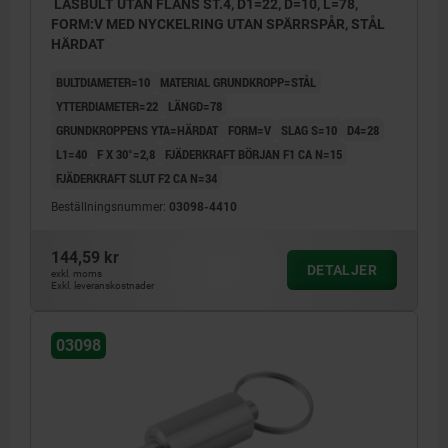
LÅSBULT UTAN FLÄNS ST.4, D1=22, D=10, L=78,
FORM:V MED NYCKELRING UTAN SPÄRRSPÅR, STÅL
HÄRDAT
BULTDIAMETER=10
MATERIAL GRUNDKROPP=STÅL
YTTERDIAMETER=22
LÄNGD=78
GRUNDKROPPENS YTA=HÄRDAT
FORM=V
SLAG S=10
D4=28
L1=40
F X 30°=2,8
FJÄDERKRAFT BÖRJAN F1 CA N=15
FJÄDERKRAFT SLUT F2 CA N=34
Beställningsnummer:
03098-4410
144,59 kr
DETALJER
exkl. moms
Exkl. leveranskostnader
03098