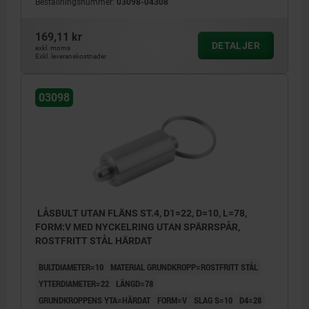
Beställningsnummer:
03098-04308
169,11 kr
DETALJER
exkl. moms
Exkl. leveranskostnader
03098
LÅSBULT UTAN FLÄNS ST.4, D1=22, D=10, L=78,
FORM:V MED NYCKELRING UTAN SPÄRRSPÅR,
ROSTFRITT STÅL HÄRDAT
BULTDIAMETER=10
MATERIAL GRUNDKROPP=ROSTFRITT STÅL
YTTERDIAMETER=22
LÄNGD=78
GRUNDKROPPENS YTA=HÄRDAT
FORM=V
SLAG S=10
D4=28