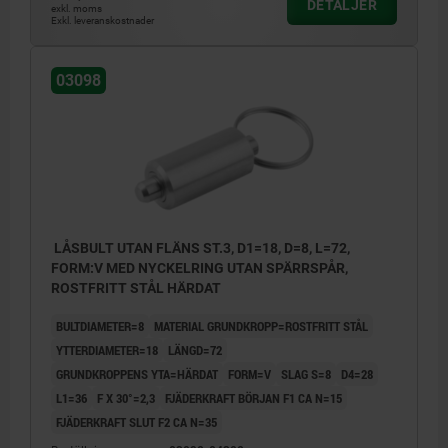
DETALJER
exkl. moms
Exkl. leveranskostnader
03098
LÅSBULT UTAN FLÄNS ST.3, D1=18, D=8, L=72,
FORM:V MED NYCKELRING UTAN SPÄRRSPÅR,
ROSTFRITT STÅL HÄRDAT
BULTDIAMETER=8
MATERIAL GRUNDKROPP=ROSTFRITT STÅL
YTTERDIAMETER=18
LÄNGD=72
GRUNDKROPPENS YTA=HÄRDAT
FORM=V
SLAG S=8
D4=28
L1=36
F X 30°=2,3
FJÄDERKRAFT BÖRJAN F1 CA N=15
FJÄDERKRAFT SLUT F2 CA N=35