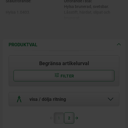
Stålutförande:
Utförande i stål:
Hylsa brunerad, svetsbar.
Hylsa 1.0403.
Låsstift, härdat, slipat och
brunerat.
Låsstift i automatstål
Utförande i rostfritt stål:
Hylsan blank och svetsbar.
Låsstift, härdat och slipat,
PRODUKTVAL
Utförande i rostfritt stål:
blankt.
Låsstift, ej härdat och slipat,
Hylsa 1.4301
blankt.
Begränsa artikelurval
Låsstift härdat 1.4034
Nyckelring blank.
FILTER
Låsstift ej härdat 1.4305
visa / dölja ritning
Nyckelring 1.4310.
1
2