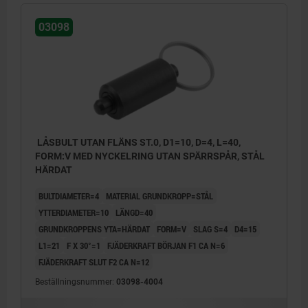
03098
LÅSBULT UTAN FLÄNS ST.0, D1=10, D=4, L=40,
FORM:V MED NYCKELRING UTAN SPÄRRSPÅR, STÅL
HÄRDAT
BULTDIAMETER=4
MATERIAL GRUNDKROPP=STÅL
YTTERDIAMETER=10
LÄNGD=40
GRUNDKROPPENS YTA=HÄRDAT
FORM=V
SLAG S=4
D4=15
L1=21
F X 30°=1
FJÄDERKRAFT BÖRJAN F1 CA N=6
FJÄDERKRAFT SLUT F2 CA N=12
Beställningsnummer:
03098-4004