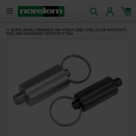
text.skipToContent
text.skipToNavigation
SLÄTA INSTÄLLNINGSBULTAR UTAN FLÄNS I STÅL ELLER ROSTFRITT
STÅL MED DRAGRING I ROSTFRITT STÅL