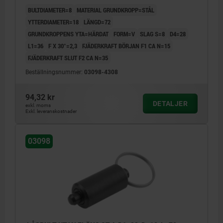
BULTDIAMETER=8
MATERIAL GRUNDKROPP=STÅL
YTTERDIAMETER=18
LÄNGD=72
GRUNDKROPPENS YTA=HÄRDAT
FORM=V
SLAG S=8
D4=28
L1=36
F X 30°=2,3
FJÄDERKRAFT BÖRJAN F1 CA N=15
FJÄDERKRAFT SLUT F2 CA N=35
Beställningsnummer:
03098-4308
94,32 kr
DETALJER
exkl. moms
Exkl. leveranskostnader
03098