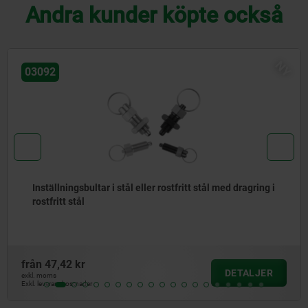
Andra kunder köpte också
NY
03092
stål med dragring i
Inställningsbult i stål eller rostfritt st
med gängad tapp
från
69,29 kr
DETALJER
exkl. moms
Exkl. leveranskostnader