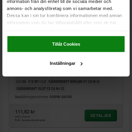
information från din enhet till de sociala medier och
annons- och analysföretag som vi samarbetar med.
Dessa kan i sin tur kombinera informationen med annan
information som du har tillhandahållit eller som de har
samlat in när du har använt deras tjänster.
Impressum
|
Dataskydd
|
AGB
LÅSBULT UTAN FLÄNS ST.1, D1=12, D=5, L=52,
FORM:V MED NYCKELRING UTAN SPÄRRSPÅR,
Tillåt Cookies
ROSTFRITT STÅL HÄRDAT
BULTDIAMETER=5
MATERIAL GRUNDKROPP=ROSTFRITT STÅL
Inställningar
YTTERDIAMETER=12
LÄNGD=52
GRUNDKROPPENS YTA=HÄRDAT
FORM=V
SLAG S=5
D4=23
L1=24
F X 30°=1,3
FJÄDERKRAFT BÖRJAN F1 CA N=5
FJÄDERKRAFT SLUT F2 CA N=12
Beställningsnummer:
03098-04105
111,82 kr
DETALJER
exkl. moms
Exkl. leveranskostnader