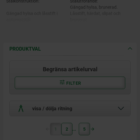
Stålkonstruktion:
Stålutförande:
Gängad hylsa, brunerad.
Gängad hylsa och låsstift i
Låsstift, härdat, slipat och
automatstål.
brunerat.
Utförande i rostfritt stål:
Gängad hylsa, blank.
Version i rostfritt stål:
Låsstift, härdat och slipat,
PRODUKTVAL
blankt.
Gängad hylsa 1.4305.
Låsstift, ej härdat och slipat,
blankt.
Begränsa artikelurval
Låsstift härdat 1.4034.
Svampformad knopp svartgrå
Låsstift ej härdat 1.4305.
RAL 7021.
FILTER
Svampformad knopp av
visa / dölja ritning
termoplast.
1
2
5