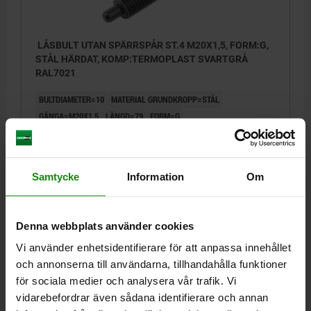
LÅSBULT UTAN SPÄRRSPÅR ST.4 M20X1,5, FORM:G,
STÅL HÄRDAT, KOMP:TERMOPLAST SVARTGRÅ
RAL7021
BULTDIAMETER=10
MATERIAL GRUNDKROPP=STÅL
GÄNGA=M20X1,5
LÄNGD=79
FORM=G
GRUNDKROPPENS YTA=HÄRDAT
D2=33
L1=40
L2=24
SLAG S=15
F X 30°=2,8
FJÄDERKRAFT BÖRJAN F1 CA N=15
FJÄDERKRAFT SLUT F2 CA N=43
Samtycke
Information
Om
Beställningsnummer:
03093-21410
102,77 kr
Denna webbplats använder cookies
DETALJER
exkl. moms
Exkl. leveranskostnader
Vi använder enhetsidentifierare för att anpassa innehållet
och annonserna till användarna, tillhandahålla funktioner
för sociala medier och analysera vår trafik. Vi
03093
vidarebefordrar även sådana identifierare och annan