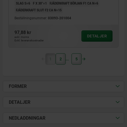
SLAG S=6
F X 30°=1
FJÄDERKRAFT BÖRJAN F1 CA N=6
FJÄDERKRAFT SLUT F2 CA N=15
Beställningsnummer:
03093-201004
97,88 kr
DETALJER
exkl. moms
Exkl. leveranskostnader
1
2
5
FORMER
DETALJER
NEDLADDNINGAR