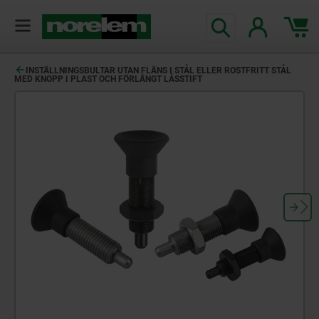
text.skipToContent
text.skipToNavigation
INSTÄLLNINGSBULTAR UTAN FLÄNS I STÅL ELLER ROSTFRITT STÅL
MED KNOPP I PLAST OCH FÖRLÄNGT LÅSSTIFT