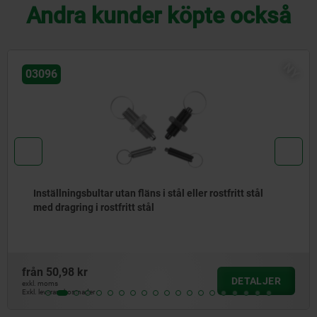
Andra kunder köpte också
NY
03092
Inställningsbultar i stål eller rostfritt stål med dragrin
rostfritt stål
från
47,42 kr
R
DETALJ
exkl. moms
Exkl. leveranskostnader