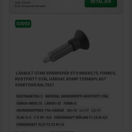
DETALJER
exkl. moms
Exkl. leveranskostnader
03093
LÅSBULT UTAN SPÄRRSPÅR ST.9 M06X0,75, FORM:G,
ROSTFRITT STÅL HÄRDAT, KOMP:TERMOPLAST
SVARTGRÅ RAL7021
BULTDIAMETER=3
MATERIAL GRUNDKROPP=ROSTFRITT STÅL
GÄNGA=M6X0,75
LÄNGD=33
FORM=G
GRUNDKROPPENS YTA=HÄRDAT
D2=14
L1=17
L2=11
SLAG S=5
F X 30°=0,8
FJÄDERKRAFT BÖRJAN F1 CA N=4,5
FJÄDERKRAFT SLUT F2 CA N=12