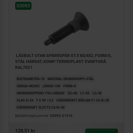
03093
LÅSBULT UTAN SPÄRRSPÅR ST.5 M24X2, FORM:G,
STÅL HÄRDAT, KOMP:TERMOPLAST SVARTGRÅ
RAL7021
BULTDIAMETER=16
MATERIAL GRUNDKROPP=STÅL
GÄNGA=M24X2
LÄNGD=104
FORM=G
GRUNDKROPPENS YTA=HÄRDAT
D2=40
L1=50
L2=30
SLAG S=24
F X 30°=3,2
FJÄDERKRAFT BÖRJAN F1 CA N=20
FJÄDERKRAFT SLUT F2 CA N=50
Beställningsnummer:
03093-21516
128,51 kr