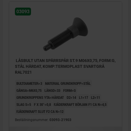
03093
LÅSBULT UTAN SPÄRRSPÅR ST.9 M06X0,75, FORM:G,
STÅL HÄRDAT, KOMP:TERMOPLAST SVARTGRÅ
RAL7021
BULTDIAMETER=3
MATERIAL GRUNDKROPP=STÅL
GÄNGA=M6X0,75
LÄNGD=33
FORM=G
GRUNDKROPPENS YTA=HÄRDAT
D2=14
L1=17
L2=11
SLAG S=5
F X 30°=0,8
FJÄDERKRAFT BÖRJAN F1 CA N=4,5
FJÄDERKRAFT SLUT F2 CA N=12
Beställningsnummer:
03093-21903
Form G: utan låsmutter