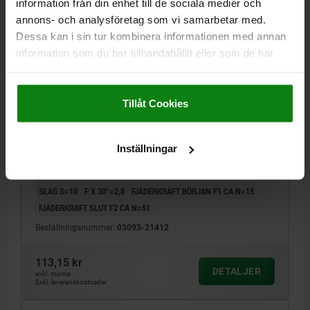
information från din enhet till de sociala medier och
annons- och analysföretag som vi samarbetar med.
Dessa kan i sin tur kombinera informationen med annan
information som du har tillhandahållit eller som de har
samlat in när du har använt deras tjänster.
Impressum
|
Dataskydd
|
AGB
LÅSBULT UTAN SPÄRRSPÅR ST.4 M20X1,5, FORM:G,
STÅL HÄRDAT, KOMP:TERMOPLAST SVARTGRÅ
Tillåt Cookies
RAL7021
BULTDIAMETER=12
MATERIAL GRUNDKROPP=STÅL
Inställningar
GÄNGA=M20X1,5
LÄNGD=84
FORM=G
GRUNDKROPPENS YTA=HÄRDAT
D2=33
L1=42
L2=24
SLAG S=18
F X 30°=2,8
FJÄDERKRAFT BÖRJAN F1 CA N=15
FJÄDERKRAFT SLUT F2 CA N=51
Beställningsnummer:
03093-21412
113,15 kr
DETALJER
exkl. moms
Exkl. leveranskostnader