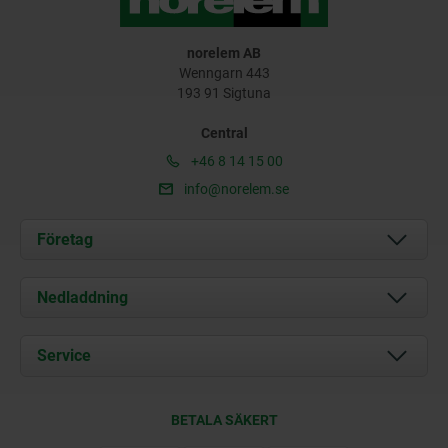
norelem AB
Wenngarn 443
193 91 Sigtuna
Central
+46 8 14 15 00
info@norelem.se
Företag
Om oss
Nedladdning
Aktuellt
Documents
Service
Kontakt
Leveransvillkor
BETALA SÄKERT
Certifiering