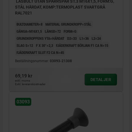
LÅSBULT UTAN SPÄRRSPÅR ST.3 M16X1,5, FORM:G,
STÅL HÄRDAT, KOMP:TERMOPLAST SVARTGRÅ
RAL7021
BULTDIAMETER=8
MATERIAL GRUNDKROPP=STÅL
GÄNGA=M16X1,5
LÄNGD=72
FORM=G
GRUNDKROPPENS YTA=HÄRDAT
D2=33
L1=36
L2=24
SLAG S=12
F X 30°=2,3
FJÄDERKRAFT BÖRJAN F1 CA N=15
FJÄDERKRAFT SLUT F2 CA N=45
Beställningsnummer:
03093-21308
69,19 kr
DETALJER
exkl. moms
Exkl. leveranskostnader
03093