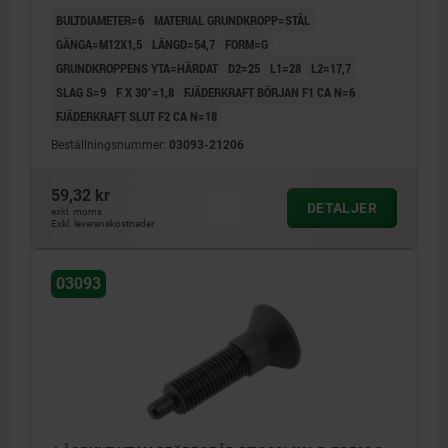
BULTDIAMETER=6
MATERIAL GRUNDKROPP=STÅL
GÄNGA=M12X1,5
LÄNGD=54,7
FORM=G
GRUNDKROPPENS YTA=HÄRDAT
D2=25
L1=28
L2=17,7
SLAG S=9
F X 30°=1,8
FJÄDERKRAFT BÖRJAN F1 CA N=6
FJÄDERKRAFT SLUT F2 CA N=18
Beställningsnummer:
03093-21206
59,32 kr
DETALJER
exkl. moms
Exkl. leveranskostnader
03093