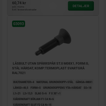
60,74 kr
Form H: med låsmutter
DETALJER
exkl. moms
Exkl. leveranskostnader
1) Låsbult med skruvbricka
03093
LÅSBULT UTAN SPÄRRSPÅR ST.0 M08X1, FORM:G,
STÅL HÄRDAT, KOMP:TERMOPLAST SVARTGRÅ
RAL7021
BULTDIAMETER=4
MATERIAL GRUNDKROPP=STÅL
GÄNGA=M8X1
LÄNGD=40,5
FORM=G
GRUNDKROPPENS YTA=HÄRDAT
D2=18
L1=21
L2=13,5
SLAG S=6
F X 30°=1
FJÄDERKRAFT BÖRJAN F1 CA N=6
FJÄDERKRAFT SLUT F2 CA N=15