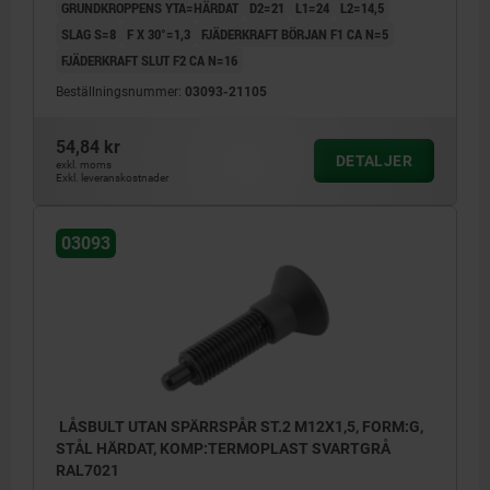
GRUNDKROPPENS YTA=HÄRDAT
D2=21
L1=24
L2=14,5
SLAG S=8
F X 30°=1,3
FJÄDERKRAFT BÖRJAN F1 CA N=5
FJÄDERKRAFT SLUT F2 CA N=16
Beställningsnummer:
03093-21105
54,84 kr
DETALJER
exkl. moms
Exkl. leveranskostnader
03093
LÅSBULT UTAN SPÄRRSPÅR ST.2 M12X1,5, FORM:G,
STÅL HÄRDAT, KOMP:TERMOPLAST SVARTGRÅ
RAL7021