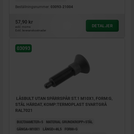
Beställningsnummer:
03093-21004
57,90 kr
DETALJER
exkl. moms
Exkl. leveranskostnader
03093
LÅSBULT UTAN SPÄRRSPÅR ST.1 M10X1, FORM:G,
STÅL HÄRDAT, KOMP:TERMOPLAST SVARTGRÅ
RAL7021
BULTDIAMETER=5
MATERIAL GRUNDKROPP=STÅL
GÄNGA=M10X1
LÄNGD=46,5
FORM=G