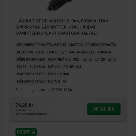
LÅSBULT ST.2 D1=M12X1,5, D=6, FORM:A UTAN
SPÄRR UTAN LÅSMUTTER, STÅL HÄRDAT,
KOMP:TERMOPLAST SVARTGRÅ RAL7021
GRUNDKROPPENS YTA=HÄRDAT
MATERIAL GRUNDKROPP=STÅL
BULTDIAMETER=6
LÄNGD=51,7
GÄNGA=M12X1,5
FORM=A
FÄRG KOMPONENT=SVARTGRÅ RAL 7021
D2=25
L1=20
L2=8
L3=17
SLAG S=6
SW1=14
F X 30°=1,8
FJÄDERKRAFT BÖRJAN F1 CA N=6
FJÄDERKRAFT SLUT F2 CA N=14
Beställningsnummer:
03089-1206
74,28 kr
DETALJER
exkl. moms
Exkl. leveranskostnader
03089 A