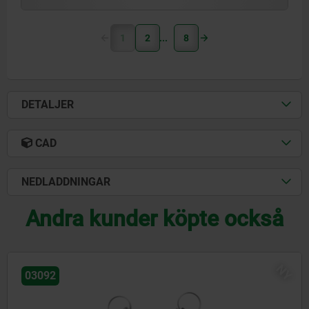
1
2
8
DETALJER
CAD
NEDLADDNINGAR
Andra kunder köpte också
N
03096