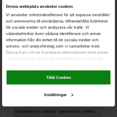
Beställningsnummer:
03089-1410
Denna webbplats använder cookies
Vi använder enhetsidentifierare för att anpassa innehållet
96,56 kr
och annonserna till användarna, tillhandahålla funktioner
DETALJER
exkl. moms
Exkl. leveranskostnader
för sociala medier och analysera vår trafik. Vi
vidarebefordrar även sådana identifierare och annan
information från din enhet till de sociala medier och
03089 A
annons- och analysföretag som vi samarbetar med.
Dessa kan i sin tur kombinera informationen med annan
information som du har tillhandahållit eller som de har
samlat in när du har använt deras tjänster.
Impressum
|
Dataskydd
|
AGB
Tillåt Cookies
LÅSBULT ST.4 D1=M20X1,5, D=12, FORM:A UTAN
SPÄRR UTAN LÅSMUTTER, STÅL HÄRDAT,
Inställningar
KOMP:TERMOPLAST SVARTGRÅ RAL7021
GRUNDKROPPENS YTA=HÄRDAT
MATERIAL GRUNDKROPP=STÅL
BULTDIAMETER=12
LÄNGD=78
GÄNGA=M20X1,5
FORM=A