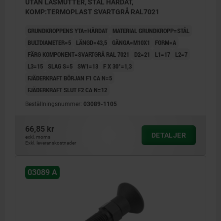
UTAN LÅSMUTTER, STÅL HÄRDAT,
KOMP:TERMOPLAST SVARTGRÅ RAL7021
GRUNDKROPPENS YTA=HÄRDAT
MATERIAL GRUNDKROPP=STÅL
BULTDIAMETER=5
LÄNGD=43,5
GÄNGA=M10X1
FORM=A
FÄRG KOMPONENT=SVARTGRÅ RAL 7021
D2=21
L1=17
L2=7
L3=15
SLAG S=5
SW1=13
F X 30°=1,3
FJÄDERKRAFT BÖRJAN F1 CA N=5
FJÄDERKRAFT SLUT F2 CA N=12
Beställningsnummer:
03089-1105
66,85 kr
DETALJER
exkl. moms
Exkl. leveranskostnader
03089 A