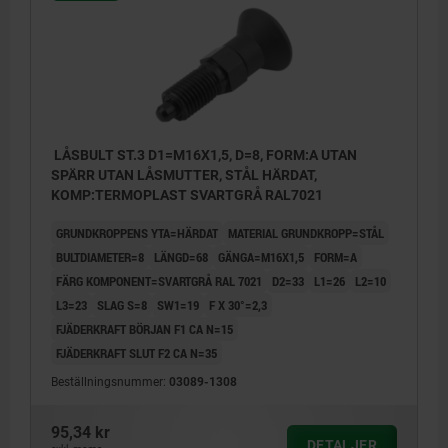
LÅSBULT ST.3 D1=M16X1,5, D=8, FORM:A UTAN
SPÄRR UTAN LÅSMUTTER, STÅL HÄRDAT,
KOMP:TERMOPLAST SVARTGRÅ RAL7021
GRUNDKROPPENS YTA=HÄRDAT
MATERIAL GRUNDKROPP=STÅL
BULTDIAMETER=8
LÄNGD=68
GÄNGA=M16X1,5
FORM=A
FÄRG KOMPONENT=SVARTGRÅ RAL 7021
D2=33
L1=26
L2=10
L3=23
SLAG S=8
SW1=19
F X 30°=2,3
FJÄDERKRAFT BÖRJAN F1 CA N=15
FJÄDERKRAFT SLUT F2 CA N=35
Beställningsnummer:
03089-1308
95,34 kr
DETALJER