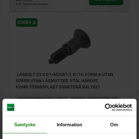
exkl. moms
Exkl. leveranskostnader
03089 A
LÅSBULT ST.4 D1=M20X1,5, D=10, FORM:A UTAN
SPÄRR UTAN LÅSMUTTER, STÅL HÄRDAT,
KOMP:TERMOPLAST SVARTGRÅ RAL7021
GRUNDKROPPENS YTA=HÄRDAT
MATERIAL GRUNDKROPP=STÅL
BULTDIAMETER=10
LÄNGD=74
GÄNGA=M20X1,5
FORM=A
FÄRG KOMPONENT=SVARTGRÅ RAL 7021
D2=33
L1=28
L2=12
L3=25
SLAG S=10
SW1=22
F X 30°=2,8
Samtycke
Information
Om
FJÄDERKRAFT BÖRJAN F1 CA N=15
FJÄDERKRAFT SLUT F2 CA N=34