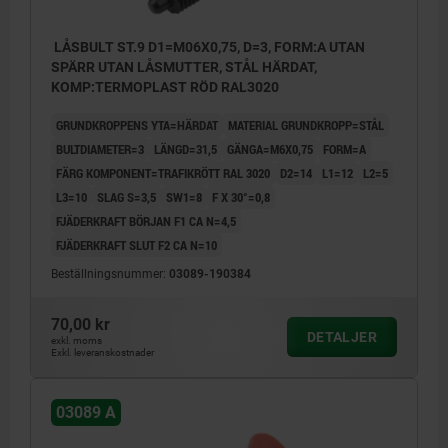
LÅSBULT ST.9 D1=M06X0,75, D=3, FORM:A UTAN
SPÄRR UTAN LÅSMUTTER, STÅL HÄRDAT,
KOMP:TERMOPLAST RÖD RAL3020
GRUNDKROPPENS YTA=HÄRDAT
MATERIAL GRUNDKROPP=STÅL
BULTDIAMETER=3
LÄNGD=31,5
GÄNGA=M6X0,75
FORM=A
FÄRG KOMPONENT=TRAFIKRÖTT RAL 3020
D2=14
L1=12
L2=5
L3=10
SLAG S=3,5
SW1=8
F X 30°=0,8
FJÄDERKRAFT BÖRJAN F1 CA N=4,5
FJÄDERKRAFT SLUT F2 CA N=10
Beställningsnummer:
03089-190384
70,00 kr
DETALJER
exkl. moms
Exkl. leveranskostnader
03089 A