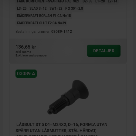
FÄRG KOMPONENT=SVARTGRÅ RAL 7021
D2=33
L1=28
L2=14
L3=25
SLAG S=12
SW1=22
F X 30°=2,8
FJÄDERKRAFT BÖRJAN F1 CA N=15
FJÄDERKRAFT SLUT F2 CA N=39
Beställningsnummer:
03089-1412
136,65 kr
DETALJER
exkl. moms
Exkl. leveranskostnader
03089 A
LÅSBULT ST.5 D1=M24X2, D=16, FORM:A UTAN
SPÄRR UTAN LÅSMUTTER, STÅL HÄRDAT,