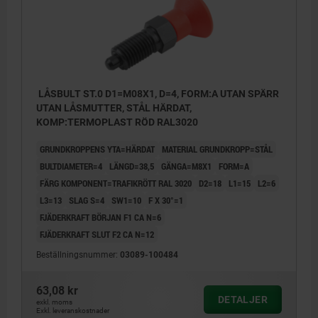
LÅSBULT ST.0 D1=M08X1, D=4, FORM:A UTAN SPÄRR
UTAN LÅSMUTTER, STÅL HÄRDAT,
KOMP:TERMOPLAST RÖD RAL3020
GRUNDKROPPENS YTA=HÄRDAT
MATERIAL GRUNDKROPP=STÅL
BULTDIAMETER=4
LÄNGD=38,5
GÄNGA=M8X1
FORM=A
FÄRG KOMPONENT=TRAFIKRÖTT RAL 3020
D2=18
L1=15
L2=6
L3=13
SLAG S=4
SW1=10
F X 30°=1
FJÄDERKRAFT BÖRJAN F1 CA N=6
FJÄDERKRAFT SLUT F2 CA N=12
Beställningsnummer:
03089-100484
63,08 kr
DETALJER
exkl. moms
Exkl. leveranskostnader