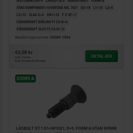
BULTDIAMETER=4
LÄNGD=38,5
GÄNGA=M8X1
FORM=A
FÄRG KOMPONENT=SVARTGRÅ RAL 7021
D2=18
L1=15
L2=6
L3=13
SLAG S=4
SW1=10
F X 30°=1
FJÄDERKRAFT BÖRJAN F1 CA N=6
FJÄDERKRAFT SLUT F2 CA N=12
Beställningsnummer:
03089-1004
63,08 kr
DETALJER
exkl. moms
Exkl. leveranskostnader
03089 A
LÅSBULT ST.1 D1=M10X1, D=5, FORM:A UTAN SPÄRR