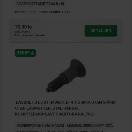
FJÄDERKRAFT SLUT F2 CA N=10
Beställningsnummer:
03089-1903
70,00 kr
DETALJER
exkl. moms
Exkl. leveranskostnader
03089 A
LÅSBULT ST.0 D1=M08X1, D=4, FORM:A UTAN SPÄRR
UTAN LÅSMUTTER, STÅL HÄRDAT,
KOMP:TERMOPLAST SVARTGRÅ RAL7021
GRUNDKROPPENS YTA=HÄRDAT
MATERIAL GRUNDKROPP=STÅL