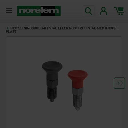
text.skipToContent
text.skipToNavigation
INSTÄLLNINGSBULTAR I STÅL ELLER ROSTFRITT STÅL MED KNOPP I
PLAST