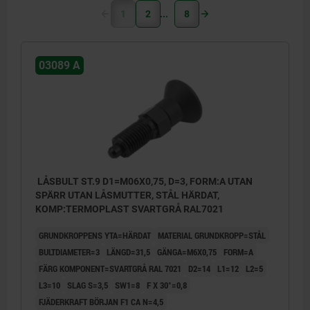
1
2
8
03089 A
LÅSBULT ST.9 D1=M06X0,75, D=3, FORM:A UTAN
SPÄRR UTAN LÅSMUTTER, STÅL HÄRDAT,
KOMP:TERMOPLAST SVARTGRÅ RAL7021
GRUNDKROPPENS YTA=HÄRDAT
MATERIAL GRUNDKROPP=STÅL
BULTDIAMETER=3
LÄNGD=31,5
GÄNGA=M6X0,75
FORM=A
FÄRG KOMPONENT=SVARTGRÅ RAL 7021
D2=14
L1=12
L2=5
L3=10
SLAG S=3,5
SW1=8
F X 30°=0,8
FJÄDERKRAFT BÖRJAN F1 CA N=4,5