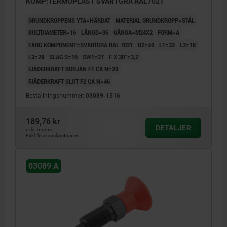
KOMP:TERMOPLAST SVARTGRÅ RAL7021
GRUNDKROPPENS YTA=HÄRDAT
MATERIAL GRUNDKROPP=STÅL
BULTDIAMETER=16
LÄNGD=96
GÄNGA=M24X2
FORM=A
FÄRG KOMPONENT=SVARTGRÅ RAL 7021
D2=40
L1=32
L2=18
L3=28
SLAG S=16
SW1=27
F X 30°=3,2
FJÄDERKRAFT BÖRJAN F1 CA N=20
FJÄDERKRAFT SLUT F2 CA N=46
Beställningsnummer:
03089-1516
189,76 kr
DETALJER
exkl. moms
Exkl. leveranskostnader
03089 A