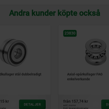
Andra kunder köpte också
23825
spårkullager FAG
Koniska rullager FAG e
verkande
7,74 kr
från
208,14 kr
DETALJER
exkl. moms
nskostnader
Exkl. leveranskostnader