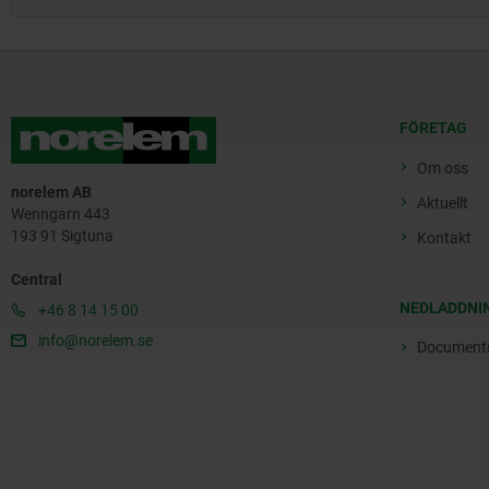
FÖRETAG
Om oss
norelem AB
Aktuellt
Wenngarn 443
193 91 Sigtuna
Kontakt
Central
NEDLADDNI
+46 8 14 15 00
info@norelem.se
Document