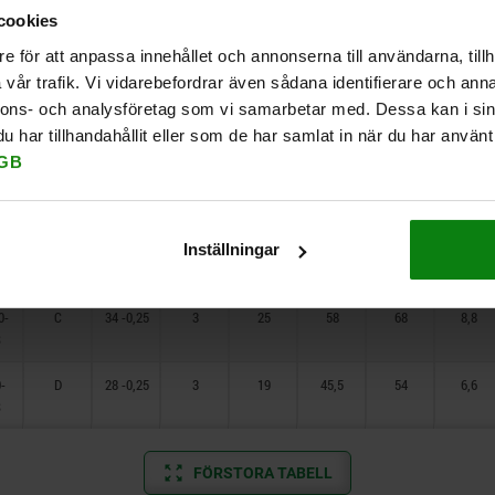
S
S
S
S
S
S
S
S
cookies
-
B
25 -0,25
3
17
28
36
6,6
e för att anpassa innehållet och annonserna till användarna, tillh
S
vår trafik. Vi vidarebefordrar även sådana identifierare och anna
nnons- och analysföretag som vi samarbetar med. Dessa kan i sin
-
B
25 -0,25
3
17
30
38
6,6
har tillhandahållit eller som de har samlat in när du har använt 
S
GB
-
C
28 -0,25
3
19
34,5
44
6,6
S
-
C
28 -0,25
3
19
40,5
49
6,6
Inställningar
S
0-
C
34 -0,25
3
25
58
68
8,8
S
-
D
28 -0,25
3
19
45,5
54
6,6
S
FÖRSTORA TABELL