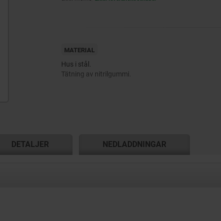
MATERIAL
Hus i stål.
Tätning av nitrilgummi.
DETALJER
NEDLADDNINGAR