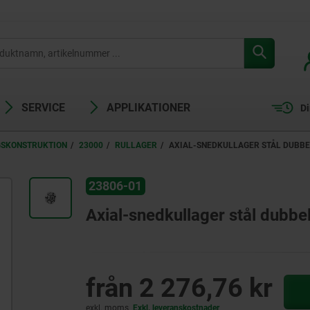
SERVICE
APPLIKATIONER
Di
GSKONSTRUKTION
23000
RULLAGER
AXIAL-SNEDKULLAGER STÅL DUBBE
23806-01
Axial-snedkullager stål dubbe
från
2 276,76 kr
exkl. moms
Exkl. leveranskostnader