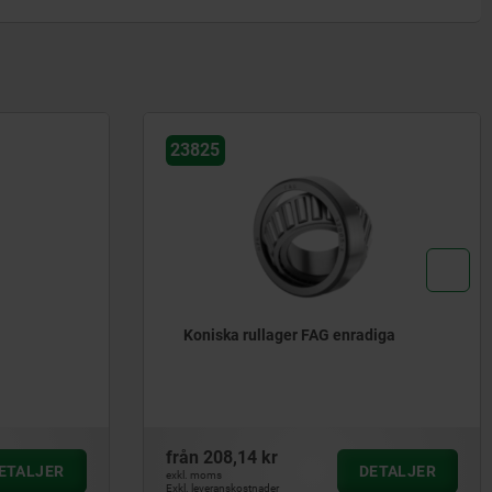
23831-10
nradiga
Korsade rullager i stål med fästhål
från
2 175,62 kr
DETALJER
DETALJER
exkl. moms
Exkl. leveranskostnader