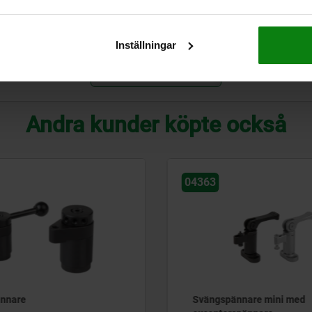
63
100
Inställningar
FÖRSTORA TABELL
Andra kunder köpte också
04363
nnare
Svängspännare mini med