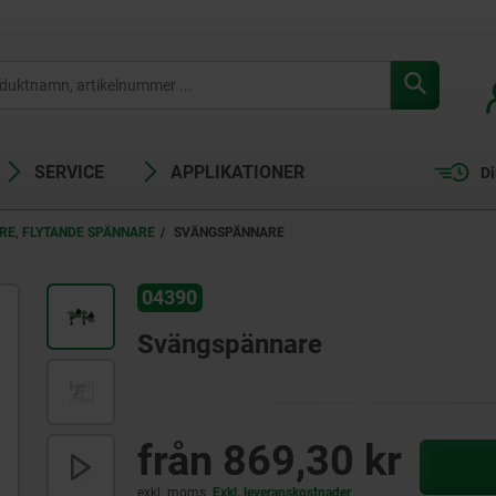
SERVICE
APPLIKATIONER
Di
E, FLYTANDE SPÄNNARE
SVÄNGSPÄNNARE
04390
Svängspännare
från
869,30 kr
exkl. moms
Exkl. leveranskostnader