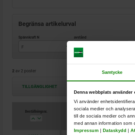
Begränsa artikelurval
F
L
3000
63
2
av 2 poster
5000
100
Samtycke
TILLGÄNGLIGHET
Tillgängligheten uppdateras flera
Denna webbplats använder 
Vi använder enhetsidentifierar
sociala medier och analysera 
Beställningsnr.
F
till de sociala medier och a
med annan information som du 
Impressum
|
Dataskydd
|
A