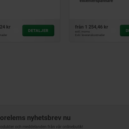
excenterspännare
24 kr
från
1 254,46 kr
DETALJER
D
exkl. moms
tnader
Exkl. leveranskostnader
orelems nyhetsbrev nu
produkter och meddelanden från vår onlinebutik!