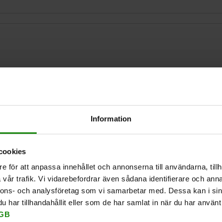
FÖRSTORA TABELL
Information
Finns i lager
 gånger om dagen med jämna mellanrum.
Levereras inom 1
cookies
e för att anpassa innehållet och annonserna till användarna, tillh
vår trafik. Vi vidarebefordrar även sådana identifierare och anna
L
nnons- och analysföretag som vi samarbetar med. Dessa kan i sin
har tillhandahållit eller som de har samlat in när du har använt 
GB