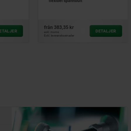
flexibel spännbult
från
383,35 kr
ETALJER
DETALJER
exkl. moms
Exkl. leveranskostnader