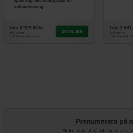
spännväg med fläns passar för
automatisering
från
8 929,80 kr
från
2 531,
DETALJER
exkl. moms
exkl. moms
Exkl. leveranskostnader
Exkl. leveranskos
Prenumerera på n
Bli den första att få nyheter om våra 