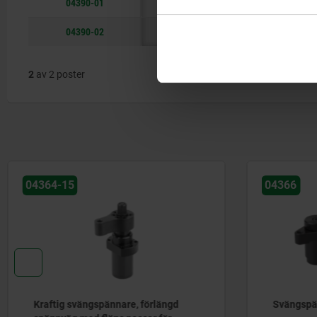
04390-01
5000
04390-02
3000
2
av 2 poster
04364-15
04366
Kraftig svängspännare, förlängd
Svängspä