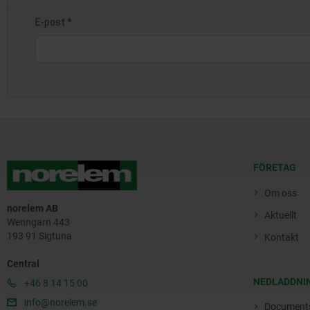
FÖRETAG
Om oss
norelem AB
Aktuellt
Wenngarn 443
193 91 Sigtuna
Kontakt
Central
NEDLADDNI
+46 8 14 15 00
info@norelem.se
Document