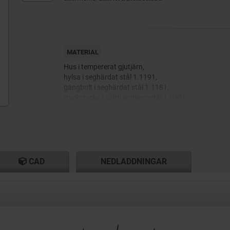
MATERIAL
Hus i tempererat gjutjärn,
hylsa i seghärdat stål 1.1191,
gängbult i seghärdat stål 1.1181,
tryckstycke i sätthärdningsstål 1.0301.
CAD
NEDLADDNINGAR