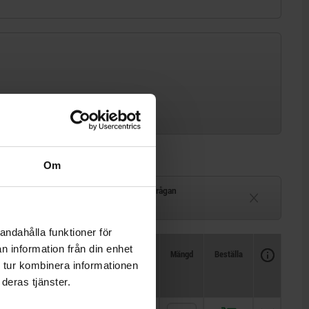
Om
Leveranstid på förfrågan
–2 veckor
Ej i lager
andahålla funktioner för
n information från din enhet
Tillgänglighet
CAD
Mängd
Beställa
 tur kombinera informationen
Pris
deras tjänster.