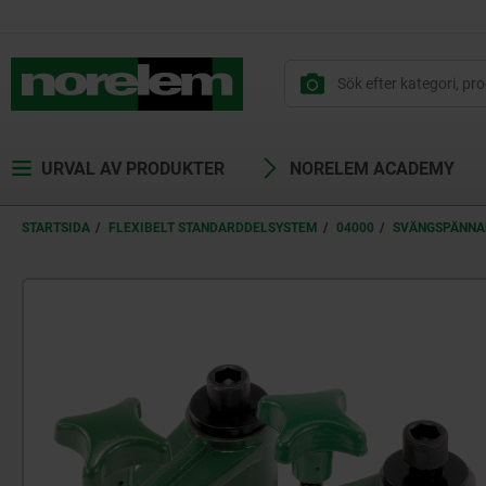
text.skipToContent
text.skipToNavigation
URVAL AV PRODUKTER
NORELEM ACADEMY
STARTSIDA
FLEXIBELT STANDARDDELSYSTEM
04000
SVÄNGSPÄNNAR