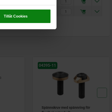
869,30 kr
904,48 kr
Tillåt Cookies
04395-11
Spännskruv med spännring för