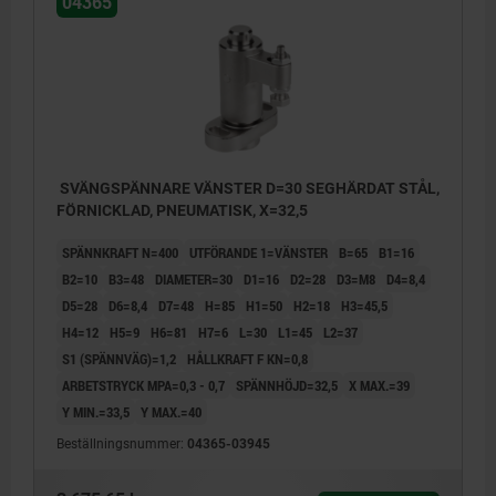
04365
SVÄNGSPÄNNARE VÄNSTER D=30 SEGHÄRDAT STÅL,
FÖRNICKLAD, PNEUMATISK, X=32,5
SPÄNNKRAFT N=400
UTFÖRANDE 1=VÄNSTER
B=65
B1=16
B2=10
B3=48
DIAMETER=30
D1=16
D2=28
D3=M8
D4=8,4
D5=28
D6=8,4
D7=48
H=85
H1=50
H2=18
H3=45,5
H4=12
H5=9
H6=81
H7=6
L=30
L1=45
L2=37
S1 (SPÄNNVÄG)=1,2
HÅLLKRAFT F KN=0,8
ARBETSTRYCK MPA=0,3 - 0,7
SPÄNNHÖJD=32,5
X MAX.=39
Y MIN.=33,5
Y MAX.=40
Beställningsnummer:
04365-03945