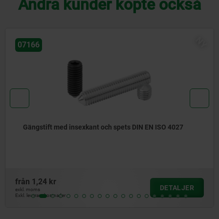
Andra kunder köpte också
NY
07165
ant och spets DIN EN ISO 4027
Gängstift med insex
4026
från
1,24 kr
DETALJER
exkl. moms
Exkl. leveranskostnader