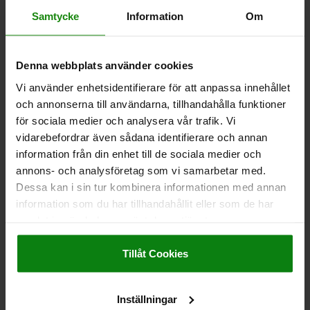
Y MIN.=44
Y MAX.=53,5
Samtycke
Information
Om
Beställningsnummer:
04365-15155
4 261,95 kr
Denna webbplats använder cookies
DETALJER
exkl. moms
Exkl. leveranskostnader
Vi använder enhetsidentifierare för att anpassa innehållet
och annonserna till användarna, tillhandahålla funktioner
för sociala medier och analysera vår trafik. Vi
04365
vidarebefordrar även sådana identifierare och annan
information från din enhet till de sociala medier och
annons- och analysföretag som vi samarbetar med.
Dessa kan i sin tur kombinera informationen med annan
information som du har tillhandahållit eller som de har
samlat in när du har använt deras tjänster.
Impressum
|
Dataskydd
|
AGB
SVÄNGSPÄNNARE VÄNSTER D=40 SEGHÄRDAT STÅL,
Tillåt Cookies
FÖRNICKLAD, PNEUMATISK, X=41,5
SPÄNNKRAFT N=650
UTFÖRANDE 1=VÄNSTER
B=85
B1=20
B2=13
B3=64
DIAMETER=40
D1=22
D2=35
D3=M10
Inställningar