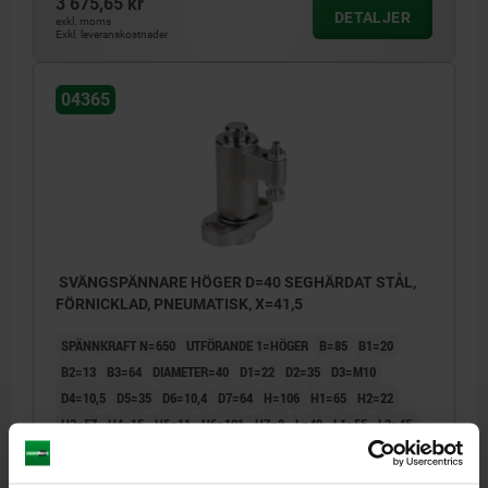
3 675,65 kr
DETALJER
exkl. moms
Exkl. leveranskostnader
04365
SVÄNGSPÄNNARE HÖGER D=40 SEGHÄRDAT STÅL,
FÖRNICKLAD, PNEUMATISK, X=41,5
SPÄNNKRAFT N=650
UTFÖRANDE 1=HÖGER
B=85
B1=20
B2=13
B3=64
DIAMETER=40
D1=22
D2=35
D3=M10
D4=10,5
D5=35
D6=10,4
D7=64
H=106
H1=65
H2=22
H3=57
H4=15
H5=11
H6=101
H7=8
L=40
L1=55
L2=45
S1 (SPÄNNVÄG)=1,6
HÅLLKRAFT F KN=1,3
ARBETSTRYCK MPA=0,3 - 0,7
SPÄNNHÖJD=41,5
X MAX.=51