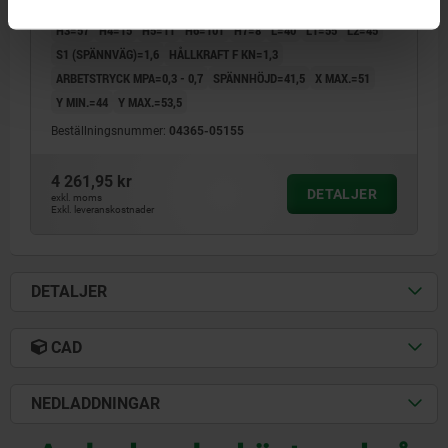
D4=10,5
D5=35
D6=10,4
D7=64
H=106
H1=65
H2=22
H3=57
H4=15
H5=11
H6=101
H7=8
L=40
L1=55
L2=45
S1 (SPÄNNVÄG)=1,6
HÅLLKRAFT F KN=1,3
ARBETSTRYCK MPA=0,3 - 0,7
SPÄNNHÖJD=41,5
X MAX.=51
Y MIN.=44
Y MAX.=53,5
Beställningsnummer:
04365-05155
4 261,95 kr
DETALJER
exkl. moms
Exkl. leveranskostnader
DETALJER
CAD
NEDLADDNINGAR