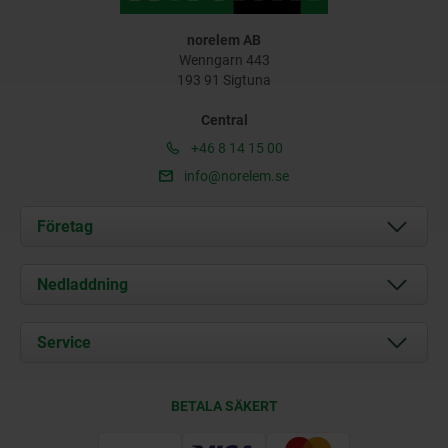
norelem AB
Wenngarn 443
193 91 Sigtuna
Central
+46 8 14 15 00
info@norelem.se
Företag
Om oss
Nedladdning
Aktuellt
Documents
Service
Kontakt
Leveransvillkor
BETALA SÄKERT
Certifiering