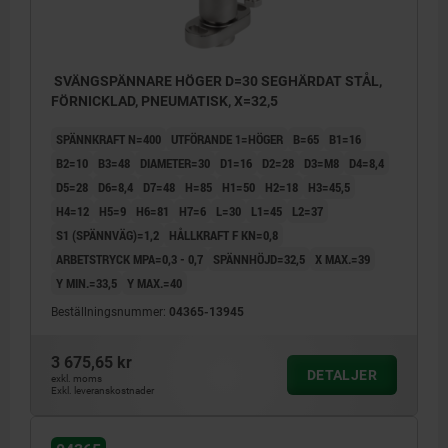
SVÄNGSPÄNNARE HÖGER D=30 SEGHÄRDAT STÅL,
FÖRNICKLAD, PNEUMATISK, X=32,5
SPÄNNKRAFT N=400
UTFÖRANDE 1=HÖGER
B=65
B1=16
B2=10
B3=48
DIAMETER=30
D1=16
D2=28
D3=M8
D4=8,4
D5=28
D6=8,4
D7=48
H=85
H1=50
H2=18
H3=45,5
H4=12
H5=9
H6=81
H7=6
L=30
L1=45
L2=37
S1 (SPÄNNVÄG)=1,2
HÅLLKRAFT F KN=0,8
ARBETSTRYCK MPA=0,3 - 0,7
SPÄNNHÖJD=32,5
X MAX.=39
Y MIN.=33,5
Y MAX.=40
Beställningsnummer:
04365-13945
3 675,65 kr
DETALJER
exkl. moms
Exkl. leveranskostnader