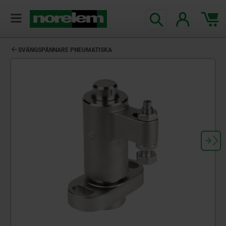
text.skipToContent
text.skipToNavigation
SVÄNGSPÄNNARE PNEUMATISKA