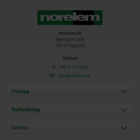
norelem AB
Wenngarn 443
193 91 Sigtuna
Central
+46 8 14 15 00
info@norelem.se
Företag
Om oss
Nedladdning
Aktuellt
Documents
Service
Kontakt