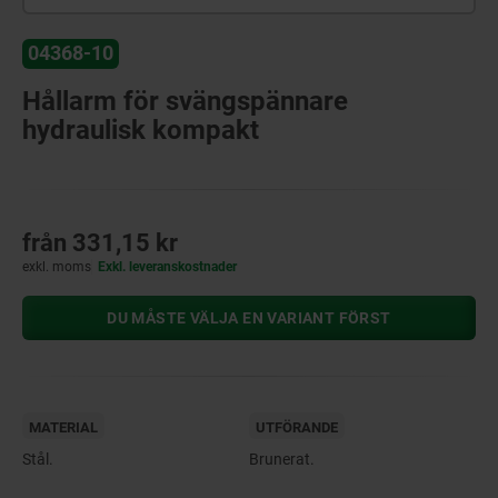
04368-10
Hållarm för svängspännare
hydraulisk kompakt
från
331,15 kr
exkl. moms
Exkl. leveranskostnader
DU MÅSTE VÄLJA EN VARIANT FÖRST
MATERIAL
UTFÖRANDE
Stål.
Brunerat.