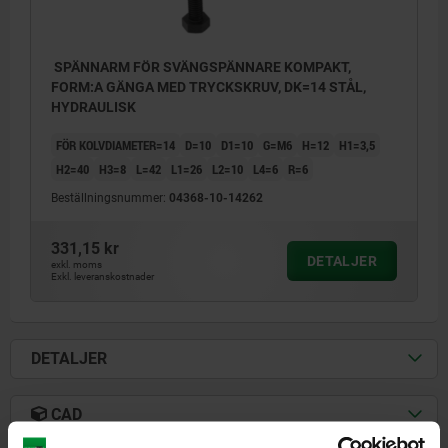
SPÄNNARM FÖR SVÄNGSPÄNNARE KOMPAKT,
FORM:A GÄNGA MED TRYCKSKRUV, DK=14 STÅL,
HYDRAULISK
FÖR KOLVDIAMETER=14
D=10
D1=10
G=M6
H=12
H1=3,5
H2=40
H3=8
L=42
L1=26
L2=10
L4=6
R=6
Beställningsnummer:
04368-10-14262
331,15 kr
DETALJER
exkl. moms
Exkl. leveranskostnader
DETALJER
CAD