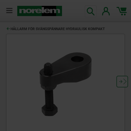
text.skipToContent
text.skipToNavigation
HÅLLARM FÖR SVÄNGSPÄNNARE HYDRAULISK KOMPAKT