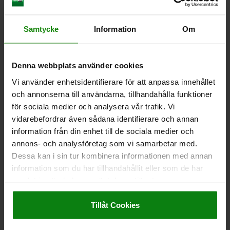
NEDLADDNINGAR
Samtycke
Information
Om
Andra kunder köpte också
Denna webbplats använder cookies
NY
092
0
Vi använder enhetsidentifierare för att anpassa innehållet
och annonserna till användarna, tillhandahålla funktioner
för sociala medier och analysera vår trafik. Vi
vidarebefordrar även sådana identifierare och annan
information från din enhet till de sociala medier och
annons- och analysföretag som vi samarbetar med.
Dessa kan i sin tur kombinera informationen med annan
ställningsbult i stål eller rostfritt stål, kort version,
information som du har tillhandahållit eller som de har
d gängad tapp
r
samlat in när du har använt deras tjänster.
Impressum
|
Dataskydd
|
AGB
Tillåt Cookies
n
69,29 kr
fr