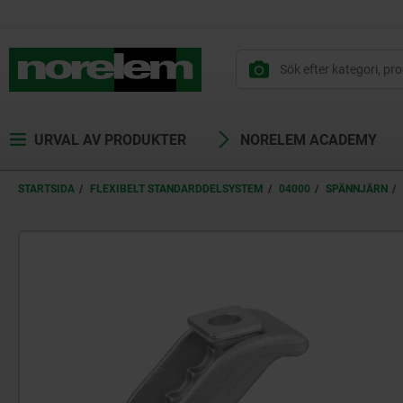
text.skipToContent
text.skipToNavigation
URVAL AV PRODUKTER
NORELEM ACADEMY
STARTSIDA
FLEXIBELT STANDARDDELSYSTEM
04000
SPÄNNJÄRN