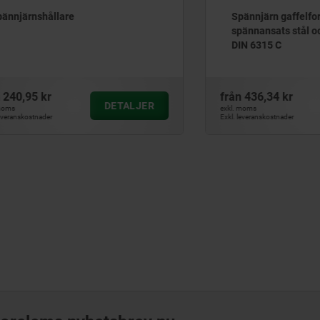
shållare
Spännjärn gaffelformade, 
spännansats stål och alum
DIN 6315 C
5 kr
från
436,34 kr
DETALJER
D
exkl. moms
tnader
Exkl. leveranskostnader