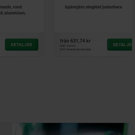
rund
Spännjärn steglöst justerbara
inium,
från
631,74 kr
ETALJER
DETALJER
exkl. moms
Exkl. leveranskostnader