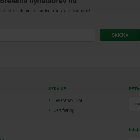
orelems nyhetsbrev nu
produkter och meddelanden från vår onlinebutik!
SERVICE
BETA
Leveransvillkor
Certifiering
FOLL