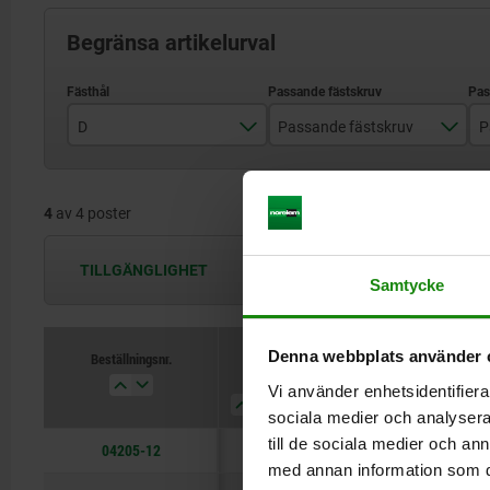
Begränsa artikelurval
D
Passande fästskruv
P
13
M12
4
av 4 poster
18
M16
22
M20
TILLGÄNGLIGHET
Tillgängligheten uppdateras flera
Samtycke
25
M24
Denna webbplats använder 
Beställningsnr.
D
Passande fästskruv
Passar
för spårbre
Vi använder enhetsidentifierar
sociala medier och analysera 
till de sociala medier och a
04205-12
13
M12
12, 14
med annan information som du 