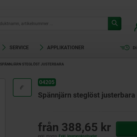
SERVICE
APPLIKATIONER
Di
SPÄNNJÄRN STEGLÖST JUSTERBARA
04205
Spännjärn steglöst justerbara
från
388,65 kr
exkl. moms
Exkl. leveranskostnader