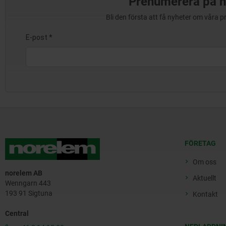
Prenumerera på n
Bli den första att få nyheter om våra 
FÖRETAG
Om oss
norelem AB
Aktuellt
Wenngarn 443
193 91 Sigtuna
Kontakt
Central