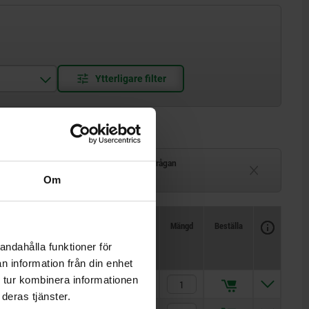
Leveranstid på förfrågan
–2 veckor
Ej i lager
Om
Tillgänglighet
CAD
Mängd
Beställa
H
H1
Pris
andahålla funktioner för
n information från din enhet
 tur kombinera informationen
0-40
57
388,65 kr
deras tjänster.