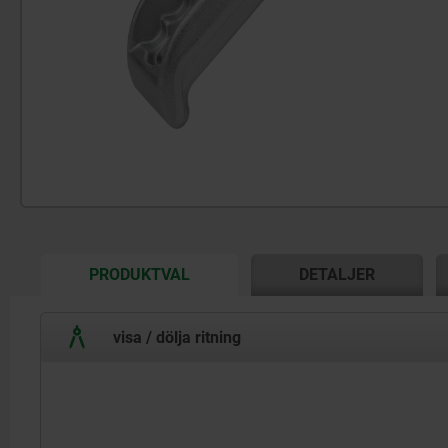
CURRENT
PRODUKTVAL
DETALJER
TAB:
visa / dölja ritning