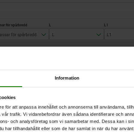
assar för spårbredd
L
L1
12, 14
88
68
FÖRSTORA TABELL
16, 18
130
101
20, 22
144
112
Finns i lager
 gånger om dagen med jämna mellanrum.
Levereras inom 1
Information
24, 28
174
135
cookies
L
L1
L2
L3
L4
L5
B
dd
e för att anpassa innehållet och annonserna till användarna, tillh
vår trafik. Vi vidarebefordrar även sådana identifierare och anna
nnons- och analysföretag som vi samarbetar med. Dessa kan i sin
88
68
23
14
48
28
38
har tillhandahållit eller som de har samlat in när du har använt 