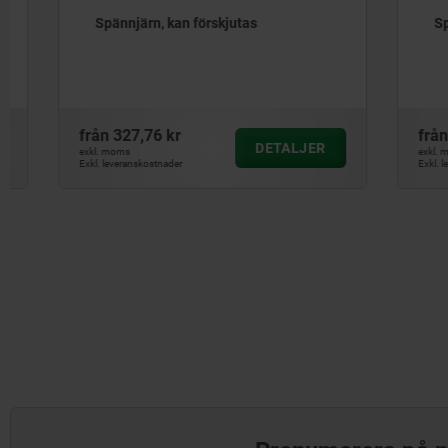
Spännjärn, kan förskjutas
Spännjärn
från
327,76 kr
från
240,9
DETALJER
exkl. moms
exkl. moms
Exkl. leveranskostnader
Exkl. leveranskos