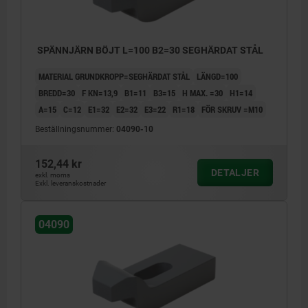
SPÄNNJÄRN BÖJT L=100 B2=30 SEGHÄRDAT STÅL
MATERIAL GRUNDKROPP=SEGHÄRDAT STÅL
LÄNGD=100
BREDD=30
F KN=13,9
B1=11
B3=15
H MAX. =30
H1=14
A=15
C=12
E1=32
E2=32
E3=22
R1=18
FÖR SKRUV =M10
Beställningsnummer:
04090-10
152,44 kr
DETALJER
exkl. moms
Exkl. leveranskostnader
04090