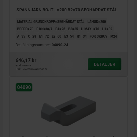
SPÄNNJÄRN BÖJT L=200 B2=70 SEGHÄRDAT STÅL
MATERIAL GRUNDKROPP=SEGHÄRDAT STÅL
LÄNGD=200
BREDD=70
F KN=84,7
B1=26
B3=35
H MAX. =70
H1=32
A=35
C=28
E1=72
E2=60
E3=54
R1=34
FÖR SKRUV =M24
Beställningsnummer:
04090-24
646,17 kr
DETALJER
exkl. moms
Exkl. leveranskostnader
04090