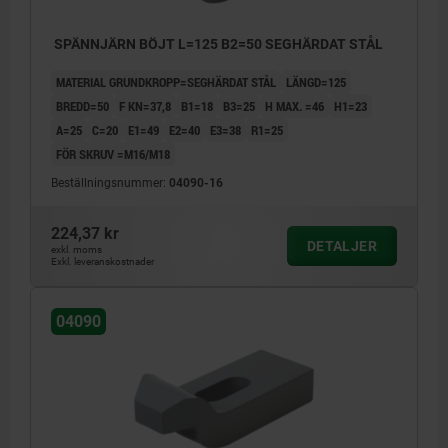
SPÄNNJÄRN BÖJT L=125 B2=50 SEGHÄRDAT STÅL
MATERIAL GRUNDKROPP=SEGHÄRDAT STÅL
LÄNGD=125
BREDD=50
F KN=37,8
B1=18
B3=25
H MAX. =46
H1=23
A=25
C=20
E1=49
E2=40
E3=38
R1=25
FÖR SKRUV =M16/M18
Beställningsnummer:
04090-16
224,37 kr
DETALJER
exkl. moms
Exkl. leveranskostnader
04090