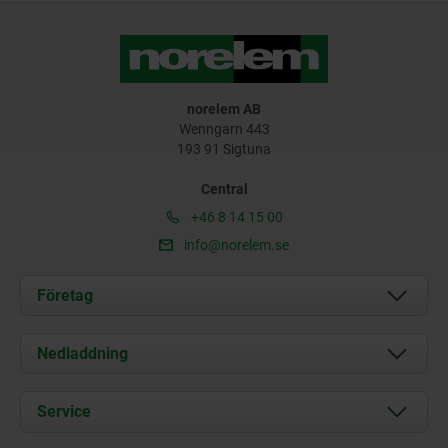
norelem AB
Wenngarn 443
193 91 Sigtuna
Central
+46 8 14 15 00
info@norelem.se
Företag
Om oss
Nedladdning
Aktuellt
Documents
Service
Kontakt