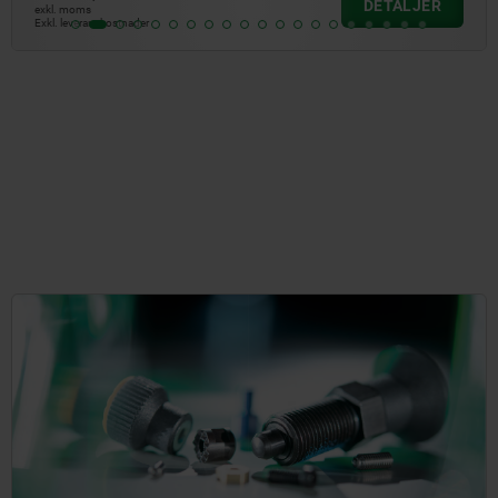
DETALJER
exkl. moms
Exkl. leveranskostnader