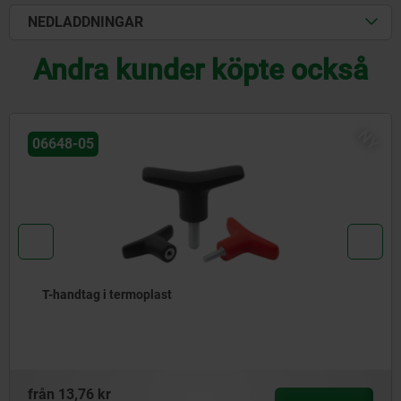
NEDLADDNINGAR
Andra kunder köpte också
NY
06648-06
Metalldetekterbara T-handtag
från
65,06 kr