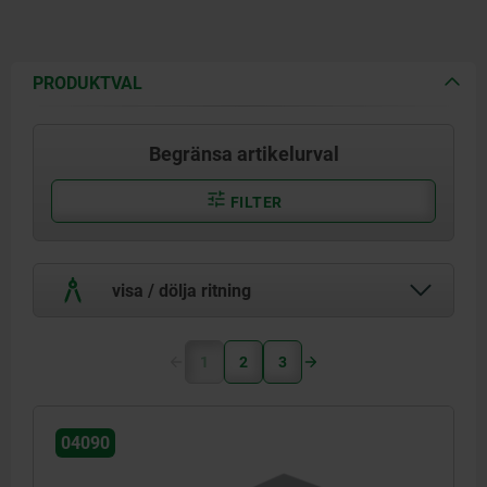
PRODUKTVAL
Begränsa artikelurval
FILTER
visa / dölja ritning
1
2
3
04090