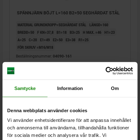
SPÄNNJÄRN BÖJT L=160 B2=50 SEGHÄRDAT STÅL
MATERIAL GRUNDKROPP=SEGHÄRDAT STÅL
LÄNGD=160
BREDD=50
F KN=37,8
B1=18
B3=25
H MAX. =46
H1=23
A=25
C=20
E1=49
E2=50
E3=38
R1=25
FÖR SKRUV =M16/M18
Beställningsnummer:
04090-161
276,12 kr
DETALJER
exkl. moms
Exkl. leveranskostnader
Samtycke
Information
Om
04090
Denna webbplats använder cookies
Vi använder enhetsidentifierare för att anpassa innehållet
och annonserna till användarna, tillhandahålla funktioner
för sociala medier och analysera vår trafik. Vi