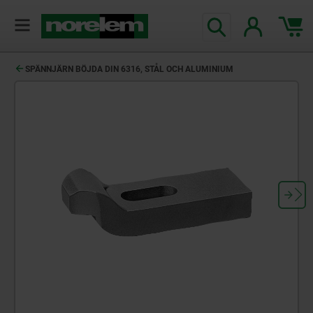
text.skipToContent
text.skipToNavigation
SPÄNNJÄRN BÖJDA DIN 6316, STÅL OCH ALUMINIUM