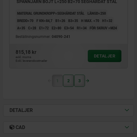
SPÄNNJÄRN BÖJT L=250 B2=70 SEGHÄRDAT STÅL
MATERIAL GRUNDKROPP=SEGHÄRDAT STÅL
LÄNGD=250
BREDD=70
F KN=84,7
B1=26
B3=35
H MAX. =70
H1=32
A=35
C=28
E1=72
E2=80
E3=54
R1=34
FÖR SKRUV =M24
Beställningsnummer:
04090-241
815,18 kr
DETALJER
exkl. moms
Exkl. leveranskostnader
1
2
3
DETALJER
CAD