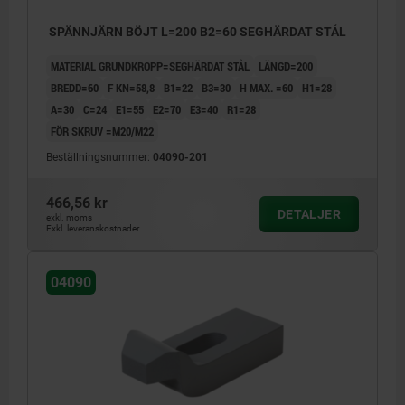
SPÄNNJÄRN BÖJT L=200 B2=60 SEGHÄRDAT STÅL
MATERIAL GRUNDKROPP=SEGHÄRDAT STÅL
LÄNGD=200
BREDD=60
F KN=58,8
B1=22
B3=30
H MAX. =60
H1=28
A=30
C=24
E1=55
E2=70
E3=40
R1=28
FÖR SKRUV =M20/M22
Beställningsnummer:
04090-201
466,56 kr
DETALJER
exkl. moms
Exkl. leveranskostnader
04090