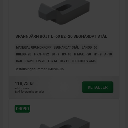
SPÄNNJÄRN BÖJT L=60 B2=20 SEGHÄRDAT STÅL
MATERIAL GRUNDKROPP=SEGHÄRDAT STÅL
LÄNGD=60
BREDD=20
F KN=4,82
B1=7
B3=10
H MAX. =20
H1=9
A=10
C=8
E1=20
E2=20
E3=14
R1=11
FÖR SKRUV =M6
Beställningsnummer:
04090-06
118,73 kr
DETALJER
exkl. moms
Exkl. leveranskostnader
04090