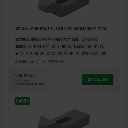
SPÄNNJÄRN BÖJT L=80 B2=25 SEGHÄRDAT STÅL
MATERIAL GRUNDKROPP=SEGHÄRDAT STÅL
LÄNGD=80
BREDD=25
F KN=8,77
B1=9
B3=12
H MAX. =24
H1=11
A=12
C=9
E1=25
E2=25
E3=17
R1=14
FÖR SKRUV =M8
Beställningsnummer:
04090-08
145,67 kr
DETALJER
exkl. moms
Exkl. leveranskostnader
04090