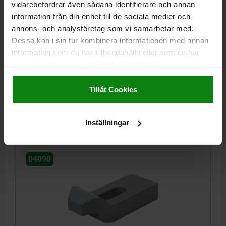
vidarebefordrar även sådana identifierare och annan
information från din enhet till de sociala medier och
SPÄNNJÄRN BÖJT L=160 B2=60 SEGHÄRDAT STÅL
annons- och analysföretag som vi samarbetar med.
MATERIAL GRUNDKROPP=SEGHÄRDAT STÅL
LÄNGD=160
Dessa kan i sin tur kombinera informationen med annan
BREDD=60
F KN=58,8
B1=22
B3=30
H MAX. =60
H1=28
information som du har tillhandahållit eller som de har
A=30
C=24
E1=55
E2=55
E3=40
R1=28
samlat in när du har använt deras tjänster.
FÖR SKRUV =M20/M22
Impressum
|
Dataskydd
|
AGB
Tillåt Cookies
Beställningsnummer:
04090-20
409,62 kr
DETALJER
Inställningar
exkl. moms
Exkl. leveranskostnader
04090