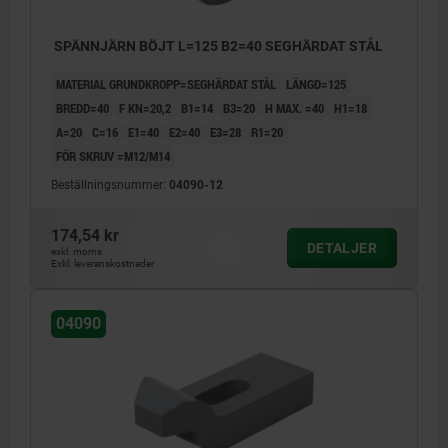
SPÄNNJÄRN BÖJT L=125 B2=40 SEGHÄRDAT STÅL
MATERIAL GRUNDKROPP=SEGHÄRDAT STÅL
LÄNGD=125
BREDD=40
F KN=20,2
B1=14
B3=20
H MAX. =40
H1=18
A=20
C=16
E1=40
E2=40
E3=28
R1=20
FÖR SKRUV =M12/M14
Beställningsnummer:
04090-12
174,54 kr
DETALJER
exkl. moms
Exkl. leveranskostnader
04090