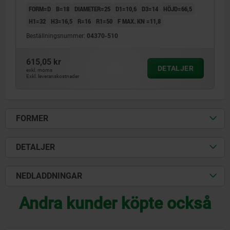
FORM=D
B=18
DIAMETER=25
D1=10,6
D3=14
HÖJD=66,5
H1=32
H3=16,5
R=16
R1=50
F MAX. KN =11,8
Beställningsnummer:
04370-510
615,05 kr
DETALJER
exkl. moms
Exkl. leveranskostnader
FORMER
DETALJER
NEDLADDNINGAR
Andra kunder köpte också