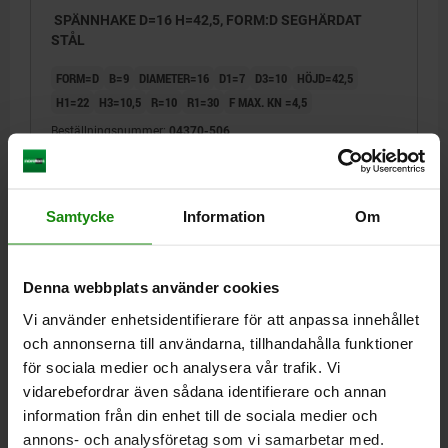
SPÄNNHAKE D=16 H=42,5, FORM:D SEGHÄRDAT
STÅL
FORM=D
B=9
DIAMETER=16
D1=7
D3=10
HÖJD=42,5
H1=22
H3=10,5
R=10
R1=30
F MAX. KN =4,5
Beställningsnummer:
04370-506
369,48 kr
DETALJER
exkl. moms
Exkl. leveranskostnader
Samtycke
Information
Om
04370
Denna webbplats använder cookies
Vi använder enhetsidentifierare för att anpassa innehållet
och annonserna till användarna, tillhandahålla funktioner
för sociala medier och analysera vår trafik. Vi
vidarebefordrar även sådana identifierare och annan
information från din enhet till de sociala medier och
SPÄNNHAKE D=20 H=52,5, FORM:D SEGHÄRDAT
annons- och analysföretag som vi samarbetar med.