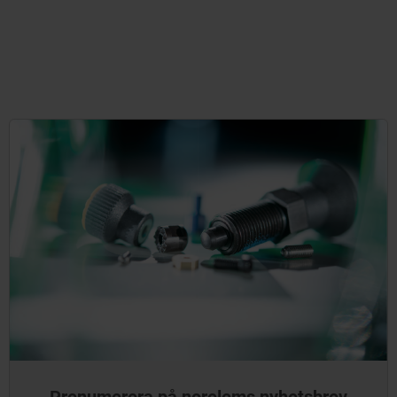
Prenumerera på norelems nyhetsbrev