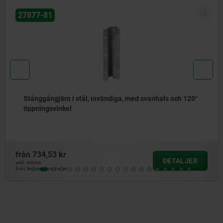
NY
27877-81
Stånggångjärn i stål, invändiga, med svanhals och 120°
öppningsvinkel
från
734,53 kr
DETALJER
exkl. moms
Exkl. leveranskostnader