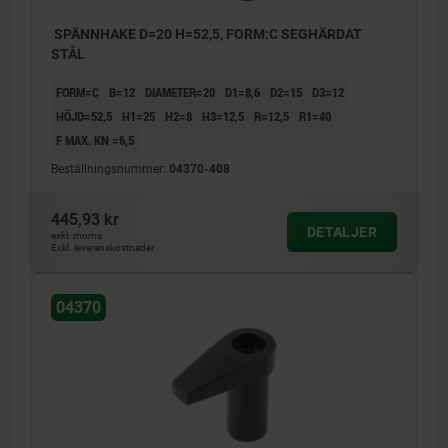
SPÄNNHAKE D=20 H=52,5, FORM:C SEGHÄRDAT
STÅL
FORM=C
B=12
DIAMETER=20
D1=8,6
D2=15
D3=12
HÖJD=52,5
H1=25
H2=8
H3=12,5
R=12,5
R1=40
F MAX. KN =6,5
Beställningsnummer:
04370-408
445,93 kr
DETALJER
exkl. moms
Exkl. leveranskostnader
04370