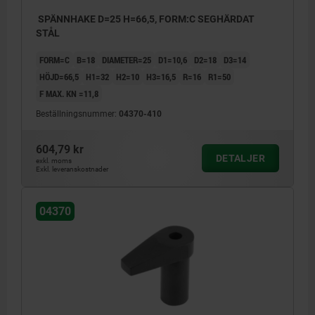
SPÄNNHAKE D=25 H=66,5, FORM:C SEGHÄRDAT
STÅL
FORM=C
B=18
DIAMETER=25
D1=10,6
D2=18
D3=14
HÖJD=66,5
H1=32
H2=10
H3=16,5
R=16
R1=50
F MAX. KN =11,8
Beställningsnummer:
04370-410
604,79 kr
DETALJER
exkl. moms
Exkl. leveranskostnader
04370