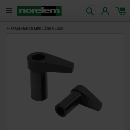
text.skipToContent
text.skipToNavigation
SPÄNNHAKAR MED LÅNG KLACK