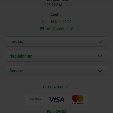
193 91 Sigtuna
Central
+46 8 14 15 00
info@norelem.se
Företag
Om oss
Nedladdning
Aktuellt
Documents
Service
Kontakt
Leveransvillkor
BETALA SÄKERT
Certifiering
FOLLOW US