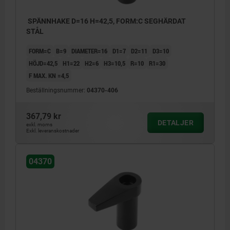
SPÄNNHAKE D=16 H=42,5, FORM:C SEGHÄRDAT
STÅL
FORM=C
B=9
DIAMETER=16
D1=7
D2=11
D3=10
HÖJD=42,5
H1=22
H2=6
H3=10,5
R=10
R1=30
F MAX. KN =4,5
Beställningsnummer:
04370-406
367,79 kr
DETALJER
exkl. moms
Exkl. leveranskostnader
04370