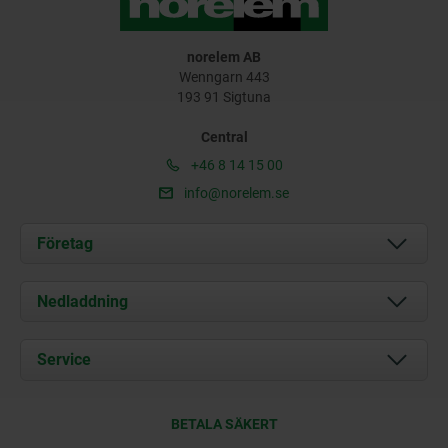
norelem AB
Wenngarn 443
193 91 Sigtuna
Central
+46 8 14 15 00
info@norelem.se
Företag
Om oss
Nedladdning
Aktuellt
Documents
Service
Kontakt
Leveransvillkor
BETALA SÄKERT
Certifiering