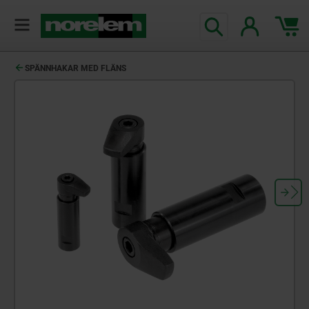
text.skipToContent
text.skipToNavigation
SPÄNNHAKAR MED FLÄNS