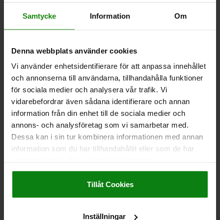
SPÄNNHAKE MED FLÄNS M12X18, D1=32,
Samtycke
Information
Om
SEGHÄRDAT STÅL SEGHÄRDAT OCH BRUNERAT
GÄNGA=M12
DIAMETER=32
C=M10
HÖJD=88
H1=96
H2=82
H3=16
L=17
GÄNGLÄNGD=18
L2=12
P=12
R=14
R1=32
Denna webbplats använder cookies
T=27
SPÄNNKRAFT KN=20,2
Vi använder enhetsidentifierare för att anpassa innehållet
Beställningsnummer:
04371-12
och annonserna till användarna, tillhandahålla funktioner
för sociala medier och analysera vår trafik. Vi
1 181,96 kr
vidarebefordrar även sådana identifierare och annan
DETALJER
exkl. moms
information från din enhet till de sociala medier och
Exkl. leveranskostnader
annons- och analysföretag som vi samarbetar med.
Dessa kan i sin tur kombinera informationen med annan
04371
information som du har tillhandahållit eller som de har
samlat in när du har använt deras tjänster.
Impressum
|
Dataskydd
|
AGB
Tillåt Cookies
Inställningar