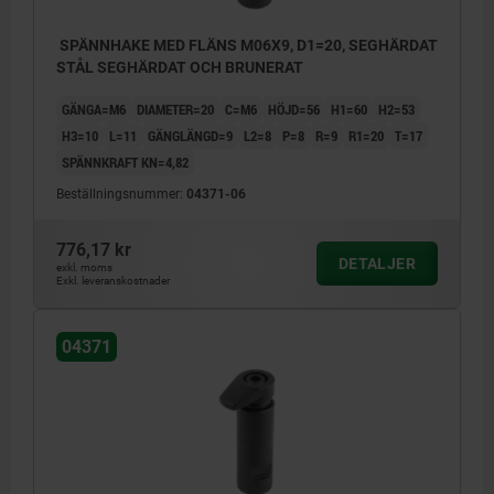
SPÄNNHAKE MED FLÄNS M06X9, D1=20, SEGHÄRDAT
STÅL SEGHÄRDAT OCH BRUNERAT
GÄNGA=M6
DIAMETER=20
C=M6
HÖJD=56
H1=60
H2=53
H3=10
L=11
GÄNGLÄNGD=9
L2=8
P=8
R=9
R1=20
T=17
SPÄNNKRAFT KN=4,82
Beställningsnummer:
04371-06
776,17 kr
DETALJER
exkl. moms
Exkl. leveranskostnader
04371