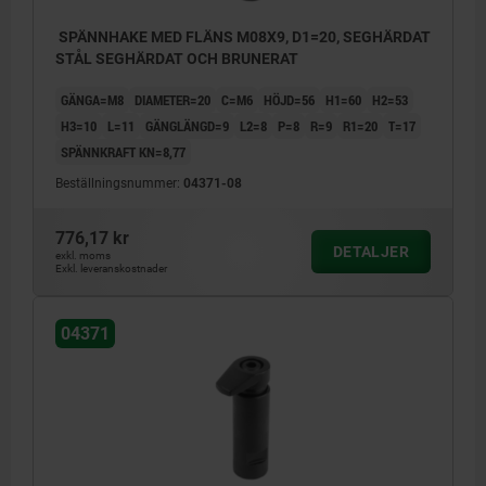
SPÄNNHAKE MED FLÄNS M08X9, D1=20, SEGHÄRDAT
STÅL SEGHÄRDAT OCH BRUNERAT
GÄNGA=M8
DIAMETER=20
C=M6
HÖJD=56
H1=60
H2=53
H3=10
L=11
GÄNGLÄNGD=9
L2=8
P=8
R=9
R1=20
T=17
SPÄNNKRAFT KN=8,77
Beställningsnummer:
04371-08
776,17 kr
DETALJER
exkl. moms
Exkl. leveranskostnader
04371