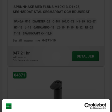
SPÄNNHAKE MED FLÄNS M10X13, D1=25,
SEGHÄRDAT STÅL SEGHÄRDAT OCH BRUNERAT
GÄNGA=M10
DIAMETER=25
C=M8
HÖJD=72
H1=79
H2=67
H3=12
L=15
GÄNGLÄNGD=13
L2=10
P=10
R=12
R1=25
T=19
SPÄNNKRAFT KN=13,9
Beställningsnummer:
04371-10
947,21 kr
DETALJER
exkl. moms
Exkl. leveranskostnader
04371