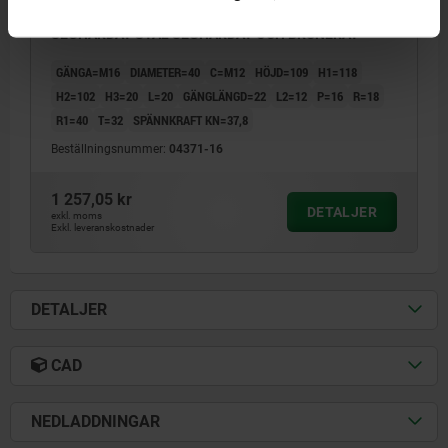
SPÄNNHAKE MED FLÄNS M16X22, D1=40,
SEGHÄRDAT STÅL SEGHÄRDAT OCH BRUNERAT
GÄNGA=M16
DIAMETER=40
C=M12
HÖJD=109
H1=118
H2=102
H3=20
L=20
GÄNGLÄNGD=22
L2=12
P=16
R=18
R1=40
T=32
SPÄNNKRAFT KN=37,8
Beställningsnummer:
04371-16
1 257,05 kr
DETALJER
exkl. moms
Exkl. leveranskostnader
DETALJER
CAD
NEDLADDNINGAR