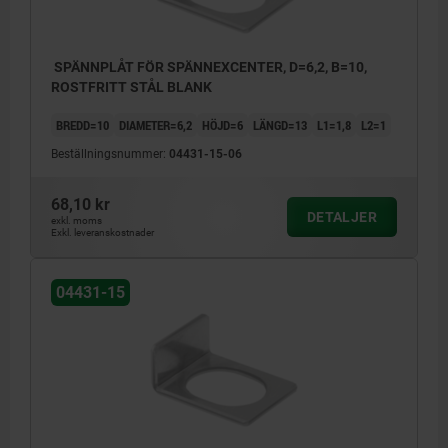
SPÄNNPLÅT FÖR SPÄNNEXCENTER, D=6,2, B=10,
ROSTFRITT STÅL BLANK
BREDD=10
DIAMETER=6,2
HÖJD=6
LÄNGD=13
L1=1,8
L2=1
Beställningsnummer:
04431-15-06
68,10 kr
DETALJER
exkl. moms
Exkl. leveranskostnader
04431-15