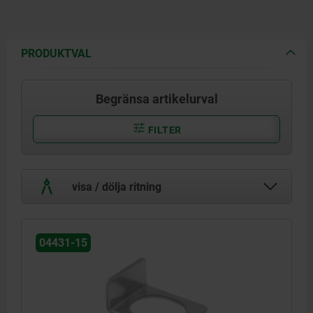
PRODUKTVAL
Begränsa artikelurval
FILTER
visa / dölja ritning
04431-15