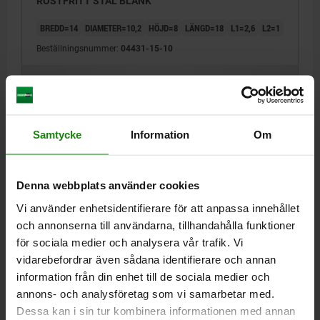
ROSTFRITT STÅL BLANK
BREDD=14
DIAMETER=10,2
HÖJD=8
LÄNGD=18
L1=2,6
L2=1
Beställningsnummer:
04431-15-10
78,93 kr
DETALJER
exkl. moms
Exkl. leveranskostnader
Samtycke
Information
Om
04431-15
Denna webbplats använder cookies
Vi använder enhetsidentifierare för att anpassa innehållet
och annonserna till användarna, tillhandahålla funktioner
för sociala medier och analysera vår trafik. Vi
vidarebefordrar även sådana identifierare och annan
SPÄNNPLÅT FÖR SPÄNNEXCENTER, D=12,2, B=16,
information från din enhet till de sociala medier och
ROSTFRITT STÅL BLANK
annons- och analysföretag som vi samarbetar med.
BREDD=16
DIAMETER=12,2
HÖJD=9
LÄNGD=20
L1=2,9
L2=1
Dessa kan i sin tur kombinera informationen med annan