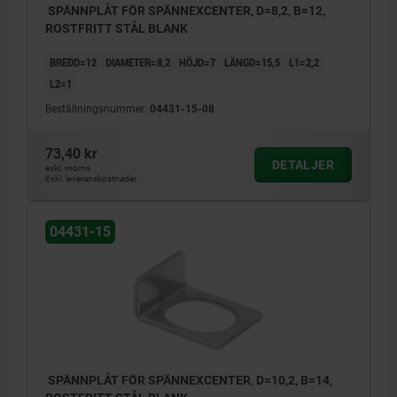
SPÄNNPLÅT FÖR SPÄNNEXCENTER, D=8,2, B=12,
ROSTFRITT STÅL BLANK
BREDD=12
DIAMETER=8,2
HÖJD=7
LÄNGD=15,5
L1=2,2
L2=1
Beställningsnummer:
04431-15-08
73,40 kr
DETALJER
exkl. moms
Exkl. leveranskostnader
04431-15
SPÄNNPLÅT FÖR SPÄNNEXCENTER, D=10,2, B=14,