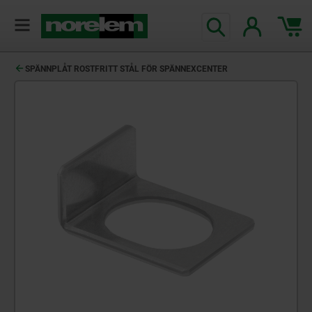
text.skipToContent
text.skipToNavigation
SPÄNNPLÅT ROSTFRITT STÅL FÖR SPÄNNEXCENTER