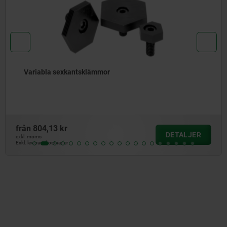
or
Spänn-excenterskruvar
från
785,30 kr
DETALJER
exkl. moms
Exkl. leveranskostnader