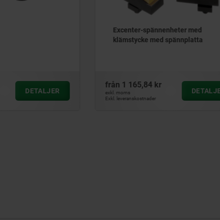
-spännenheter med
Spännexcenter stål
ke med spännplatta
84 kr
från
180,40 kr
DETALJER
D
exkl. moms
tnader
Exkl. leveranskostnader