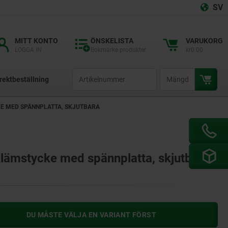
SV
MITT KONTO
ÖNSKELISTA
VARUKORG
LOGGA IN
Bokmärke produkter
kr0.00
productCode
qty
rektbeställning
E MED SPÄNNPLATTA, SKJUTBARA
lämstycke med spännplatta, skjutbara
DU MÅSTE VÄLJA EN VARIANT FÖRST