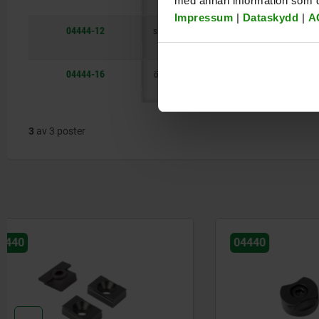
med annan information som du 
Impressum
|
Dataskydd
|
A
04444-12
slutna
M12
95,1
04444-16
öppen
M16
107
3
av 3 poster
04440
04437