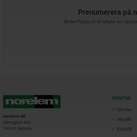
Prenumerera på n
Bli den första att få nyheter om våra 
FÖRETAG
Om oss
norelem AB
Aktuellt
Wenngarn 443
193 91 Sigtuna
Kontakt