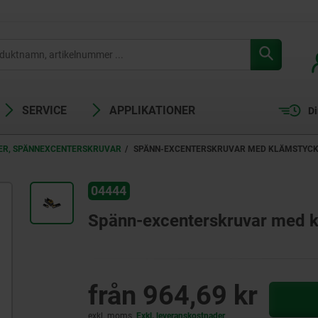
SERVICE
APPLIKATIONER
Di
ER, SPÄNNEXCENTERSKRUVAR
SPÄNN-EXCENTERSKRUVAR MED KLÄMSTYCK
04444
Spänn-excenterskruvar med k
från
964,69 kr
exkl. moms
Exkl. leveranskostnader