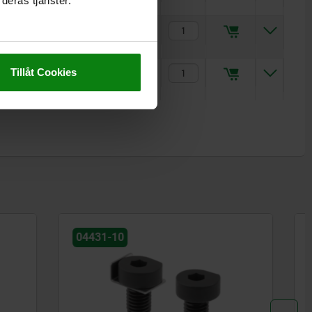
deras tjänster.
6,9
7,1
2
9,5
8
17,8
1 079,69 kr
21
8,3
2,5
12,7
12
26,7
Tillåt Cookies
3 036,36 kr
04431-05