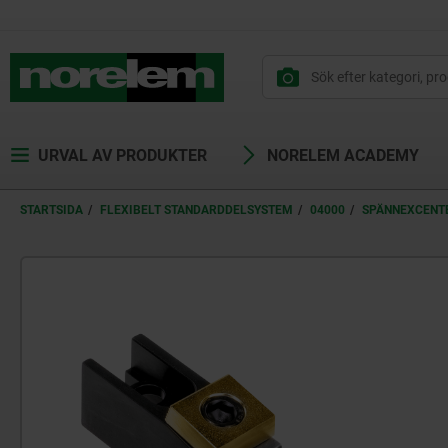
text.skipToContent
text.skipToNavigation
URVAL AV PRODUKTER
NORELEM ACADEMY
STARTSIDA
FLEXIBELT STANDARDDELSYSTEM
04000
SPÄNNEXCENT