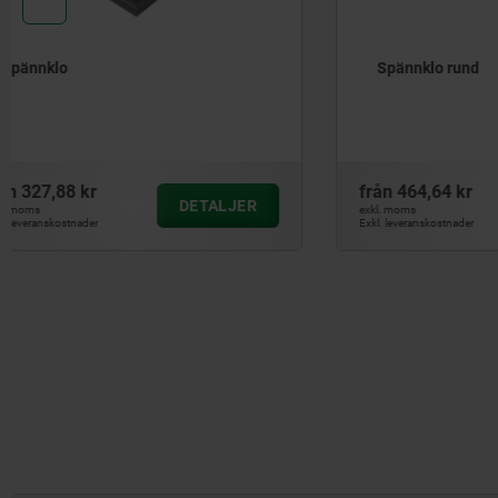
Spännklo rund
Excenter
klämstyc
från
464,64 kr
från
1 165,
DETALJER
exkl. moms
exkl. moms
Exkl. leveranskostnader
Exkl. leveranskos