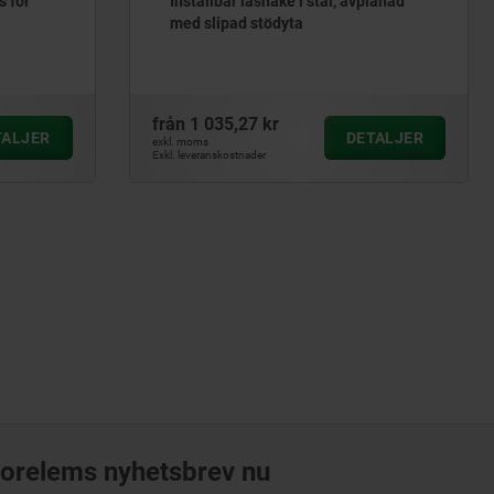
 låshake i stål, avplanad
Inställbar låshake i stål me
d stödyta
stödyta
27 kr
från
1 025,91 kr
DETALJER
D
exkl. moms
tnader
Exkl. leveranskostnader
orelems nyhetsbrev nu