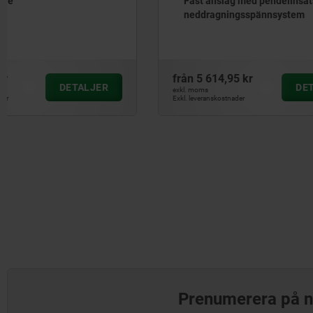
Fast anslag med pendelinsats för
Inställbar
neddragningsspännsystem
med slipa
från
5 614,95 kr
från
1 035,
DETALJER
exkl. moms
exkl. moms
Exkl. leveranskostnader
Exkl. leveranskos
Prenumerera på n