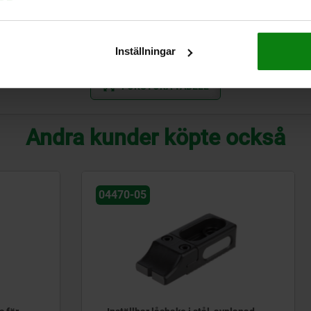
40
30
7,1
16
39
M10
40
45
35
8
20
47
M12
48
Inställningar
FÖRSTORA TABELL
Andra kunder köpte också
04470-05