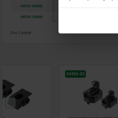
04578-100500
55
27000
55
50
04578-120600
65
38000
65
60
3
av 3 poster
04486-03
04470-05