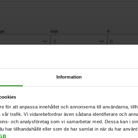
C
D
45
40
30
FÖRSTORA TABELL
55
50
40
Information
65
60
45
Finns i lager
 gånger om dagen med jämna mellanrum.
Levereras inom 1
cookies
e för att anpassa innehållet och annonserna till användarna, tillh
D
D
E
E
F
F
G
G
H
H
J
J
K
K
vår trafik. Vi vidarebefordrar även sådana identifierare och anna
nnons- och analysföretag som vi samarbetar med. Dessa kan i sin
har tillhandahållit eller som de har samlat in när du har använt 
30
40
45
30
25
30
35
25
5,3
7,1
5,3
8
12
16
20
12
31
39
47
31
M10
M12
M8
M8
32
40
48
32
GB