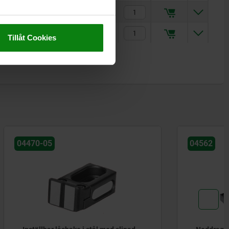
74
M10x40
M4x4
50
3 754,58 kr
91
M12x50
M5x5
90
4 498,73 kr
Tillåt Cookies
04562