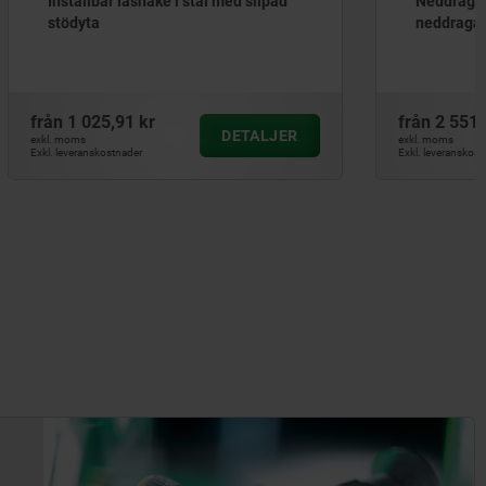
d slipad
Neddragande spännare och
neddragande mothåll i stål
från
2 551,53 kr
ETALJER
DETALJER
exkl. moms
Exkl. leveranskostnader