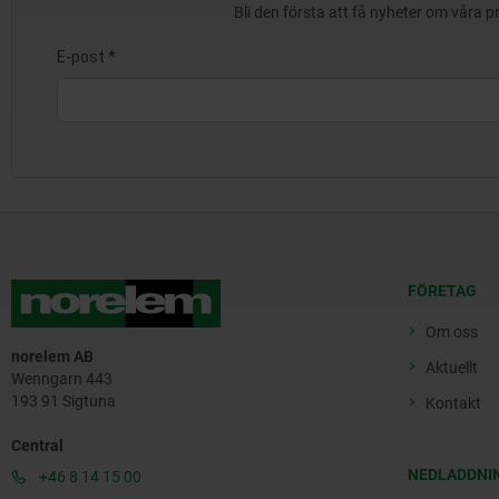
Bli den första att få nyheter om våra 
FÖRETAG
Om oss
norelem AB
Aktuellt
Wenngarn 443
193 91 Sigtuna
Kontakt
Central
NEDLADDNI
+46 8 14 15 00