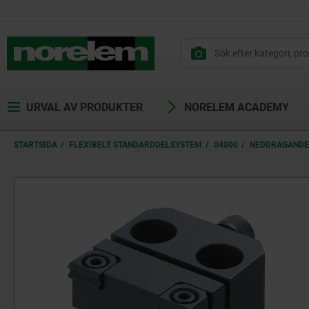
text.skipToContent
text.skipToNavigation
URVAL AV PRODUKTER
NORELEM ACADEMY
STARTSIDA
FLEXIBELT STANDARDDELSYSTEM
04000
NEDDRAGANDE