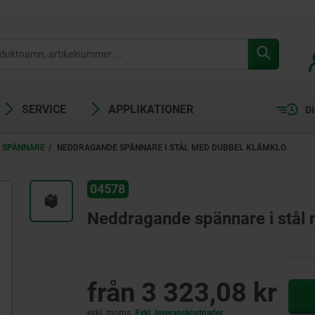
SERVICE
APPLIKATIONER
Di
 SPÄNNARE
NEDDRAGANDE SPÄNNARE I STÅL MED DUBBEL KLÄMKLO
04578
Neddragande spännare i stål
från
3 323,08 kr
exkl. moms
Exkl. leveranskostnader