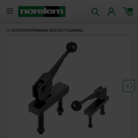
text.skipToContent
text.skipToNavigation
EXCENTERSPÄNNARE MED MITTLÅSNING