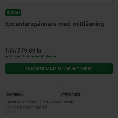
04350
Excenterspännare med mittlåsning
från
779,89 kr
exkl. moms
Exkl. leveranskostnader
DU MÅSTE VÄLJA EN VARIANT FÖRST
MATERIAL
UTFÖRANDE
Excenter i seghärdat stål 1.7220,
Brunerat.
Spännjärn i seghärdat stål
1.1191.