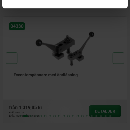
Andra kunder köpte också
04431-10
d ändlåsning
Spännexcenter stål
från
180,40 kr
DETALJER
exkl. moms
Exkl. leveranskostnader