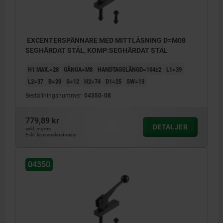
EXCENTERSPÄNNARE MED MITTLÅSNING D=M08
SEGHÄRDAT STÅL, KOMP:SEGHÄRDAT STÅL
H1 MAX.=28
GÄNGA=M8
HANDTAGSLÄNGD=104±2
L1=39
L2=37
B=20
S=12
H2=74
D1=25
SW=13
Beställningsnummer:
04350-08
779,89 kr
DETALJER
exkl. moms
Exkl. leveranskostnader
04350