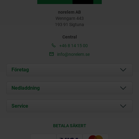
norelem AB
Wenngarn 443
193 91 Sigtuna
Central
+46 8 14 15 00
info@norelem.se
Företag
Om oss
Nedladdning
Aktuellt
Documents
Service
Kontakt
Leveransvillkor
BETALA SÄKERT
Certifiering