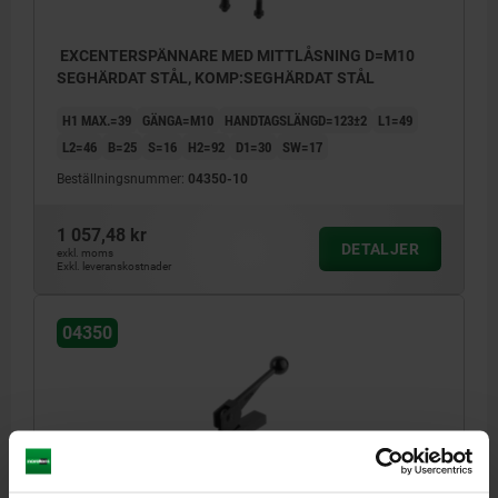
EXCENTERSPÄNNARE MED MITTLÅSNING D=M10
SEGHÄRDAT STÅL, KOMP:SEGHÄRDAT STÅL
H1 MAX.=39
GÄNGA=M10
HANDTAGSLÄNGD=123±2
L1=49
L2=46
B=25
S=16
H2=92
D1=30
SW=17
Beställningsnummer:
04350-10
1 057,48 kr
DETALJER
exkl. moms
Exkl. leveranskostnader
04350