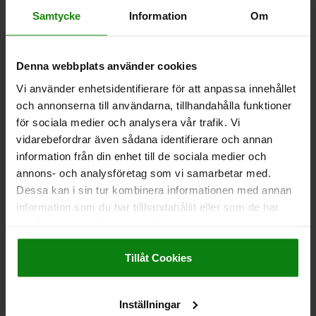
EXCENTERSPÄNNARE MED MITTLÅSNING D=M12
Samtycke
Information
Om
SEGHÄRDAT STÅL, KOMP:SEGHÄRDAT STÅL
H1 MAX.=49
GÄNGA=M12
HANDTAGSLÄNGD=146±3
L1=61
Denna webbplats använder cookies
L2=58
B=32
S=20
H2=120
D1=30
SW=19
Vi använder enhetsidentifierare för att anpassa innehållet
Beställningsnummer:
04350-12
och annonserna till användarna, tillhandahålla funktioner
för sociala medier och analysera vår trafik. Vi
1 543,10 kr
DETALJER
vidarebefordrar även sådana identifierare och annan
exkl. moms
Exkl. leveranskostnader
information från din enhet till de sociala medier och
annons- och analysföretag som vi samarbetar med.
Dessa kan i sin tur kombinera informationen med annan
DETALJER
information som du har tillhandahållit eller som de har
samlat in när du har använt deras tjänster.
Impressum
|
Dataskydd
|
AGB
CAD
Tillåt Cookies
NEDLADDNINGAR
Inställningar