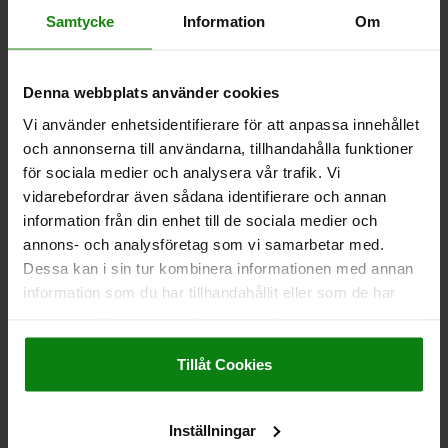
Andra kunder köpte också
Samtycke
Information
Om
2333
Denna webbplats använder cookies
Vi använder enhetsidentifierare för att anpassa innehållet
och annonserna till användarna, tillhandahålla funktioner
för sociala medier och analysera vår trafik. Vi
vidarebefordrar även sådana identifierare och annan
information från din enhet till de sociala medier och
annons- och analysföretag som vi samarbetar med.
Stödelement justerbara
Dessa kan i sin tur kombinera informationen med annan
information som du har tillhandahållit eller som de har
samlat in när du har använt deras tjänster.
Impressum
|
Dataskydd
|
AGB
Tillåt Cookies
rån
524,85 kr
DETALJER
l. moms
l. leveranskostnader
Inställningar