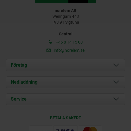
norelem AB
Wenngarn 443
193 91 Sigtuna
Central
+46 8 14 15 00
info@norelem.se
Företag
Om oss
Nedladdning
Aktuellt
Documents
Service
Kontakt
Leveransvillkor
BETALA SÄKERT
Certifiering