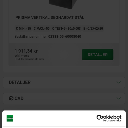
PRISMA VERTIKAL SEGHÄRDAT STÅL
C MIN.=15
C MAX.=50
C TEST-Ø=30±0,003
B=C/2X√2+20
Beställningsnummer:
02388-05-60008040
1 911,34 kr
DETALJER
exkl. moms
Exkl. leveranskostnader
DETALJER
CAD
NEDLADDNINGAR