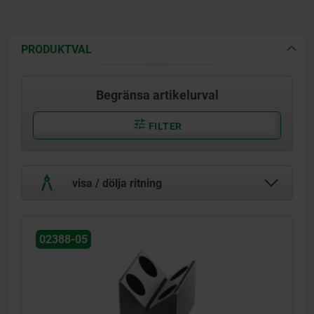
PRODUKTVAL
Begränsa artikelurval
FILTER
visa / dölja ritning
02388-05