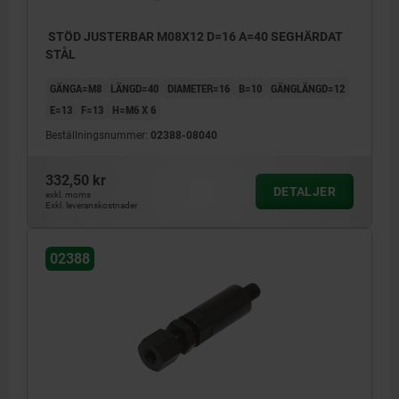
STÖD JUSTERBAR M08X12 D=16 A=40 SEGHÄRDAT
STÅL
GÄNGA=M8
LÄNGD=40
DIAMETER=16
B=10
GÄNGLÄNGD=12
E=13
F=13
H=M6 X 6
Beställningsnummer:
02388-08040
332,50 kr
DETALJER
exkl. moms
Exkl. leveranskostnader
02388
1) Skruvanliggning
2) Justerbart stöd