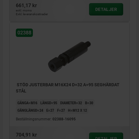
661,17 kr
DETALJER
exkl. moms
Exkl. leveranskostnader
02388
STÖD JUSTERBAR M16X24 D=32 A=95 SEGHÄRDAT
STÅL
GÄNGA=M16
LÄNGD=95
DIAMETER=32
B=30
GÄNGLÄNGD=24
E=27
F=27
H=M12 X 12
Beställningsnummer:
02388-16095
704,91 kr
DETALJER