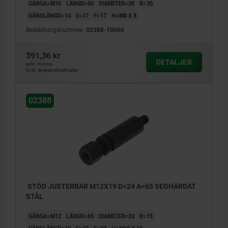
GÄNGA=M10
LÄNGD=60
DIAMETER=20
B=20
GÄNGLÄNGD=14
E=17
F=17
H=M8 X 8
Beställningsnummer:
02388-10060
391,36 kr
DETALJER
exkl. moms
Exkl. leveranskostnader
02388
STÖD JUSTERBAR M12X19 D=24 A=65 SEGHÄRDAT
STÅL
GÄNGA=M12
LÄNGD=65
DIAMETER=24
B=15
GÄNGLÄNGD=19
E=22
F=22
H=M10 X 10