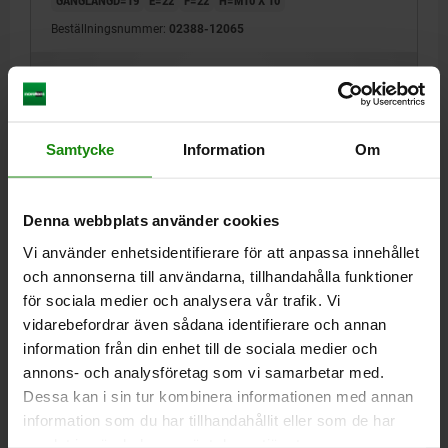
Beställningsnummer:
02388-12065
496,89 kr
DETALJER
exkl. moms
Exkl. leveranskostnader
Samtycke
Information
Om
02388
Denna webbplats använder cookies
Vi använder enhetsidentifierare för att anpassa innehållet
och annonserna till användarna, tillhandahålla funktioner
för sociala medier och analysera vår trafik. Vi
vidarebefordrar även sådana identifierare och annan
STÖD JUSTERBAR M12X19 D=24 A=80 SEGHÄRDAT
information från din enhet till de sociala medier och
STÅL
annons- och analysföretag som vi samarbetar med.
GÄNGA=M12
LÄNGD=80
DIAMETER=24
B=30
Dessa kan i sin tur kombinera informationen med annan
GÄNGLÄNGD=19
E=22
F=22
H=M10 X 10
information som du har tillhandahållit eller som de har
samlat in när du har använt deras tjänster.
Beställningsnummer:
02388-12080