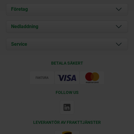
Företag
Om oss
Nedladdning
Aktuellt
Documents
Service
Kontakt
Leveransvillkor
BETALA SÄKERT
Certifiering
FOLLOW US
LEVERANTÖR AV FRAKTTJÄNSTER