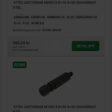
STÖD JUSTERBAR M08X12 D=16 A=50 SEGHÄRDAT
STÅL
GÄNGA=M8
LÄNGD=50
DIAMETER=16
B=20
GÄNGLÄNGD=12
E=13
F=13
H=M6 X 6
Beställningsnummer:
02388-08050
360,24 kr
DETALJER
exkl. moms
Exkl. leveranskostnader
02388
STÖD JUSTERBAR M10X14 D=20 A=50 SEGHÄRDAT
STÅL