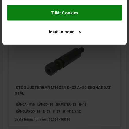
Impressum
|
Dataskydd
|
AGB
Tillåt Cookies
524,85 kr
DETALJER
exkl. moms
Exkl. leveranskostnader
Inställningar
02388
STÖD JUSTERBAR M16X24 D=32 A=80 SEGHÄRDAT
STÅL
GÄNGA=M16
LÄNGD=80
DIAMETER=32
B=15
GÄNGLÄNGD=24
E=27
F=27
H=M12 X 12
Beställningsnummer:
02388-16080