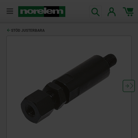
text.skipToContent
text.skipToNavigation
STÖD JUSTERBARA