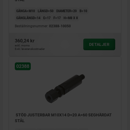
GÄNGA=M10
LÄNGD=50
DIAMETER=20
B=10
GÄNGLÄNGD=14
E=17
F=17
H=M8 X 8
Beställningsnummer:
02388-10050
360,24 kr
DETALJER
exkl. moms
Exkl. leveranskostnader
02388
STÖD JUSTERBAR M10X14 D=20 A=60 SEGHÄRDAT
STÅL