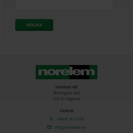
norelem AB
Wenngarn 443
193 91 Sigtuna
Central
+46 8 14 15 00
info@norelem.se