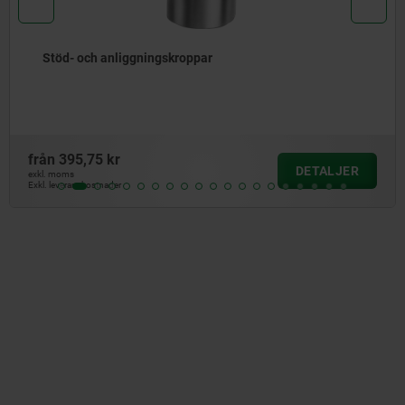
Stödbultar av stål
från
181,75 kr
DETALJER
exkl. moms
Exkl. leveranskostnader