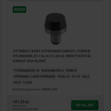
02020
STYRBULT KORT UTFÖRANDE DIN6321, FORM:B
CYLINDRISK, D1=16, H=13, D2=8, VERKTYGSSTÅL
HÄRDAT OCH SLIPAT
YTTERDIAMETER=16
BULTDIAMETER=8
FORM=B
UTFÖRANDE 1=KORT UTFÖRANDE
HÖJD=13
H1=12
H2=2
H3=8
T=0,04
Beställningsnummer:
02020-216
101,59 kr
DETALJER
exkl. moms
Exkl. leveranskostnader