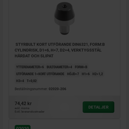
STYRBULT KORT UTFÖRANDE DIN6321, FORM:B
CYLINDRISK, D1=6, H=7, D2=4, VERKTYGSSTÅL
HÄRDAT OCH SLIPAT
YTTERDIAMETER=6
BULTDIAMETER=4
FORM=B
UTFÖRANDE 1=KORT UTFÖRANDE
HÖJD=7
H1=6
H2=1,2
H3=4
T=0,02
Beställningsnummer:
02020-206
74,42 kr
DETALJER
exkl. moms
Exkl. leveranskostnader
02020