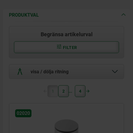
PRODUKTVAL
Begränsa artikelurval
FILTER
visa / dölja ritning
1
2
4
02020