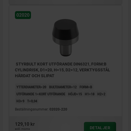
02020
STYRBULT KORT UTFÖRANDE DIN6321, FORM:B
CYLINDRISK, D1=20, H=15, D2=12, VERKTYGSSTÅL
HÄRDAT OCH SLIPAT
YTTERDIAMETER=20
BULTDIAMETER=12
FORM=B
UTFÖRANDE 1=KORT UTFÖRANDE
HÖJD=15
H1=18
H2=2
H3=9
T=0,04
Beställningsnummer:
02020-220
129,10 kr
DETALJER
exkl. moms