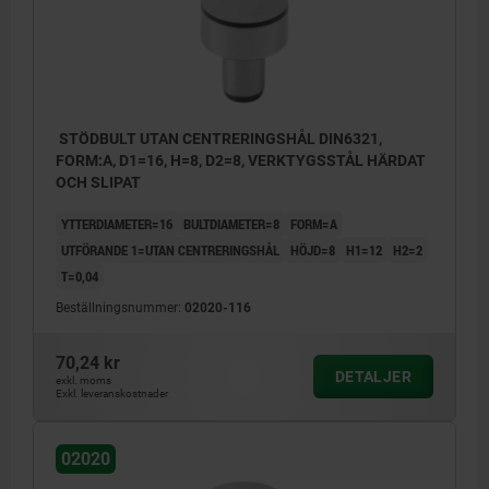
STÖDBULT UTAN CENTRERINGSHÅL DIN6321,
FORM:A, D1=16, H=8, D2=8, VERKTYGSSTÅL HÄRDAT
OCH SLIPAT
YTTERDIAMETER=16
BULTDIAMETER=8
FORM=A
UTFÖRANDE 1=UTAN CENTRERINGSHÅL
HÖJD=8
H1=12
H2=2
T=0,04
Beställningsnummer:
02020-116
70,24 kr
DETALJER
exkl. moms
Exkl. leveranskostnader
02020