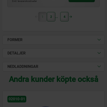
Exkl. leveranskostnader
1
2
4
FORMER
DETALJER
NEDLADDNINGAR
Andra kunder köpte också
02029