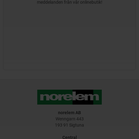
meddelanden från vår onlinebutik!
norelem AB
Wenngarn 443
193 91 Sigtuna
Central