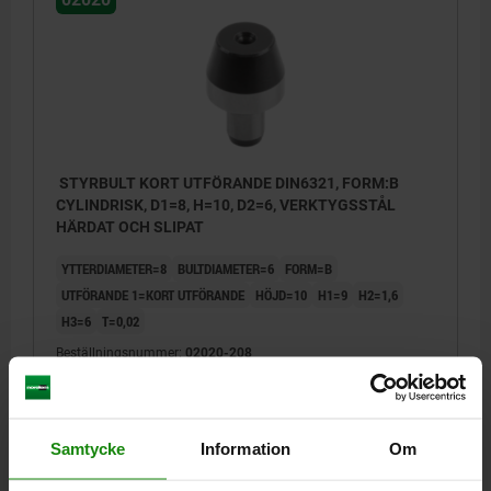
STYRBULT KORT UTFÖRANDE DIN6321, FORM:B
CYLINDRISK, D1=8, H=10, D2=6, VERKTYGSSTÅL
HÄRDAT OCH SLIPAT
YTTERDIAMETER=8
BULTDIAMETER=6
FORM=B
UTFÖRANDE 1=KORT UTFÖRANDE
HÖJD=10
H1=9
H2=1,6
H3=6
T=0,02
Beställningsnummer:
02020-208
76,90 kr
DETALJER
exkl. moms
Exkl. leveranskostnader
Samtycke
Information
Om