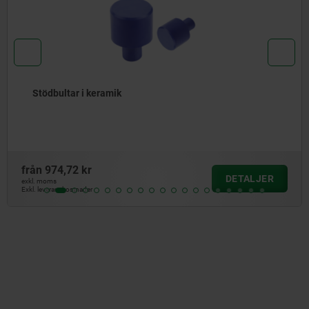
i keramik
Stödbulta
kr
från
132,37
DETALJER
exkl. moms
der
Exkl. leveranskost