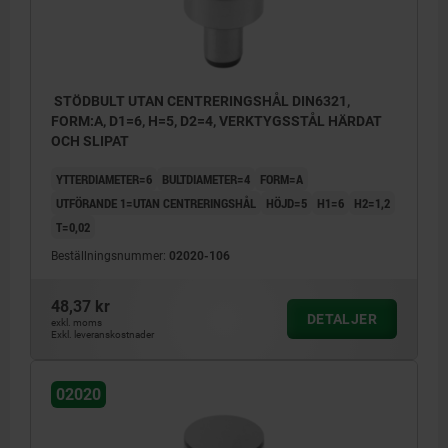
STÖDBULT UTAN CENTRERINGSHÅL DIN6321,
FORM:A, D1=6, H=5, D2=4, VERKTYGSSTÅL HÄRDAT
OCH SLIPAT
YTTERDIAMETER=6
BULTDIAMETER=4
FORM=A
UTFÖRANDE 1=UTAN CENTRERINGSHÅL
HÖJD=5
H1=6
H2=1,2
T=0,02
Beställningsnummer:
02020-106
48,37 kr
DETALJER
exkl. moms
Form A: stödbult
Exkl. leveranskostnader
Form B: styrbult cylindrisk
02020
Form C: styrbult avplanad