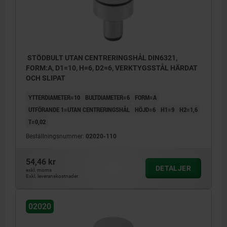
Övriga mått och uppgifter som Form A.
STÖDBULT UTAN CENTRERINGSHÅL DIN6321,
FORM:A, D1=10, H=6, D2=6, VERKTYGSSTÅL HÄRDAT
OCH SLIPAT
YTTERDIAMETER=10
BULTDIAMETER=6
FORM=A
UTFÖRANDE 1=UTAN CENTRERINGSHÅL
HÖJD=6
H1=9
H2=1,6
T=0,02
Beställningsnummer:
02020-110
54,46 kr
DETALJER
exkl. moms
Exkl. leveranskostnader
02020