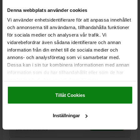
02020
Denna webbplats använder cookies
Vi använder enhetsidentifierare för att anpassa innehållet
och annonserna till användarna, tillhandahålla funktioner
för sociala medier och analysera vår trafik. Vi
vidarebefordrar även sådana identifierare och annan
information från din enhet till de sociala medier och
STYRBULT KORT UTFÖRANDE DIN6321, FORM:B
annons- och analysföretag som vi samarbetar med.
CYLINDRISK, D1=10, H=10, D2=6, VERKTYGSSTÅL
Dessa kan i sin tur kombinera informationen med annan
HÄRDAT OCH SLIPAT
information som du har tillhandahållit eller som de har
samlat in när du har använt deras tjänster.
YTTERDIAMETER=10
BULTDIAMETER=6
FORM=B
Impressum
|
Dataskydd
|
AGB
UTFÖRANDE 1=KORT UTFÖRANDE
HÖJD=10
H1=9
H2=1,6
Tillåt Cookies
H3=6
T=0,02
Beställningsnummer:
02020-210
Inställningar
79,49 kr
DETALJER
exkl. moms
Exkl. leveranskostnader