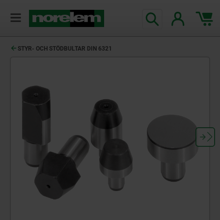
text.skipToContent
text.skipToNavigation
STYR- OCH STÖDBULTAR DIN 6321