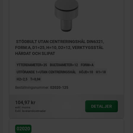
STÖDBULT UTAN CENTRERINGSHÅL DIN6321,
FORM:A, D1=25, H=10, D2=12, VERKTYGSSTÅL
HÄRDAT OCH SLIPAT
YTTERDIAMETER=25
BULTDIAMETER=12
FORM=A
UTFÖRANDE 1=UTAN CENTRERINGSHÅL
HÖJD=10
H1=18
H2=2,5
T=0,04
Beställningsnummer:
02020-125
104,97 kr
DETALJER
exkl. moms
Exkl. leveranskostnader
02020