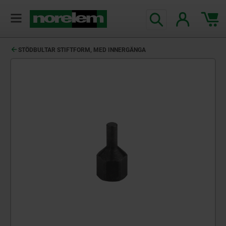
text.skipToContent
text.skipToNavigation
STÖDBULTAR STIFTFORM, MED INNERGÄNGA