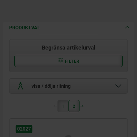
PRODUKTVAL
Begränsa artikelurval
FILTER
visa / dölja ritning
1
2
02027