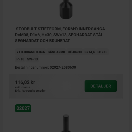
STÖDBULT STIFTFORM, FORM:D INNERGÄNGA
D=M08, D1=6, H=30, SW=13, SEGHÄRDAT STÅL
SEGHÄRDAT OCH BRUNERAT
YTTERDIAMETER=6
GÄNGA=M8
HÖJD=30
E=14,4
H1=13
P=10
SW=13
Beställningsnummer:
02027-2080630
116,02 kr
DETALJER
exkl. moms
Exkl. leveranskostnader
02027