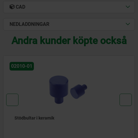
CAD
NEDLADDNINGAR
Andra kunder köpte också
02010
Stödbultar stål, härdad och slipad, utan centrering