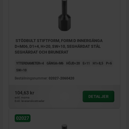
STÖDBULT STIFTFORM, FORM:D INNERGÄNGA
D=M06, D1=4, H=20, SW=10, SEGHÄRDAT STÅL
SEGHÄRDAT OCH BRUNERAT
YTTERDIAMETER=4
GÄNGA=M6
HÖJD=20
E=11
H1=8,5
P=6
SW=10
Beställningsnummer:
02027-2060420
104,63 kr
DETALJER
exkl. moms
Exkl. leveranskostnader
02027