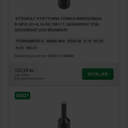
STÖDBULT STIFTFORM, FORM:D INNERGÄNGA
D=M10, D1=6, H=50, SW=17, SEGHÄRDAT STÅL
SEGHÄRDAT OCH BRUNERAT
YTTERDIAMETER=6
GÄNGA=M10
HÖJD=50
E=19
H1=25
P=15
SW=17
Beställningsnummer:
02027-2100650
127,29 kr
DETALJER
exkl. moms
Exkl. leveranskostnader
02027