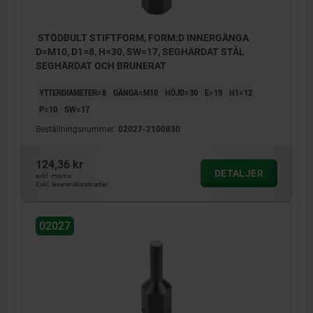
STÖDBULT STIFTFORM, FORM:D INNERGÄNGA
D=M10, D1=8, H=30, SW=17, SEGHÄRDAT STÅL
SEGHÄRDAT OCH BRUNERAT
YTTERDIAMETER=8
GÄNGA=M10
HÖJD=30
E=19
H1=12
P=10
SW=17
Beställningsnummer:
02027-2100830
124,36 kr
DETALJER
exkl. moms
Exkl. leveranskostnader
02027