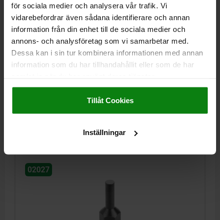
för sociala medier och analysera vår trafik. Vi
vidarebefordrar även sådana identifierare och annan
information från din enhet till de sociala medier och
STÖDBULT STIFTFORM, FORM:D INNERGÄNGA
annons- och analysföretag som vi samarbetar med.
D=M10, D1=6, H=30, SW=17, SEGHÄRDAT STÅL
Dessa kan i sin tur kombinera informationen med annan
SEGHÄRDAT OCH BRUNERAT
information som du har tillhandahållit eller som de har
YTTERDIAMETER=6
GÄNGA=M10
HÖJD=30
E=19
H1=12
samlat in när du har använt deras tjänster.
P=10
SW=17
Impressum
|
Dataskydd
|
AGB
Tillåt Cookies
Beställningsnummer:
02027-2100630
120,53 kr
Inställningar
DETALJER
exkl. moms
Exkl. leveranskostnader
02027