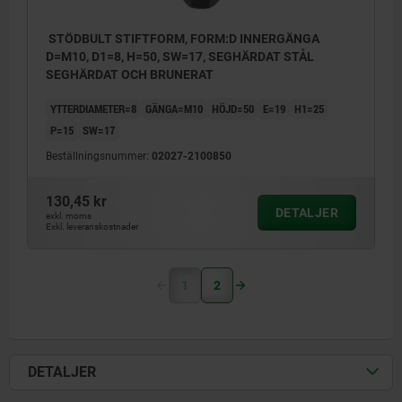
STÖDBULT STIFTFORM, FORM:D INNERGÄNGA
D=M10, D1=8, H=50, SW=17, SEGHÄRDAT STÅL
SEGHÄRDAT OCH BRUNERAT
YTTERDIAMETER=8
GÄNGA=M10
HÖJD=50
E=19
H1=25
P=15
SW=17
Beställningsnummer:
02027-2100850
130,45 kr
DETALJER
exkl. moms
Exkl. leveranskostnader
1
2
DETALJER