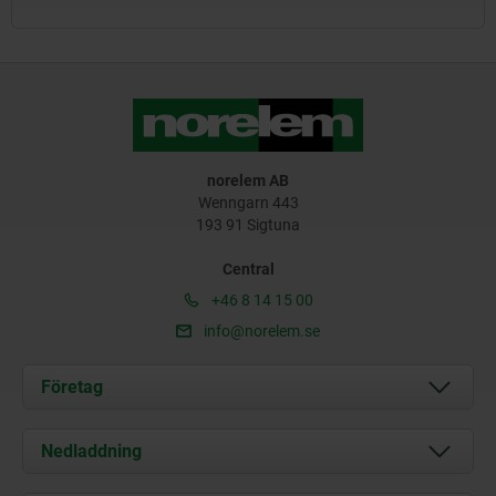
norelem AB
Wenngarn 443
193 91 Sigtuna
Central
+46 8 14 15 00
info@norelem.se
Företag
Om oss
Nedladdning
Aktuellt