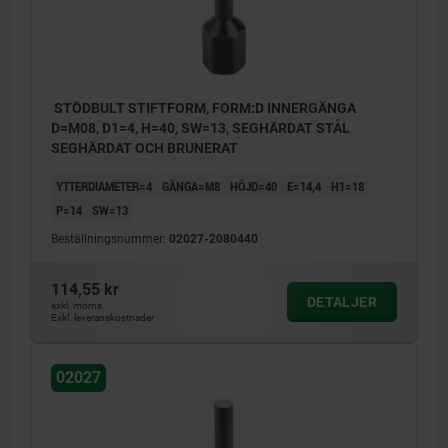
STÖDBULT STIFTFORM, FORM:D INNERGÄNGA
D=M08, D1=4, H=40, SW=13, SEGHÄRDAT STÅL
SEGHÄRDAT OCH BRUNERAT
YTTERDIAMETER=4
GÄNGA=M8
HÖJD=40
E=14,4
H1=18
P=14
SW=13
Beställningsnummer:
02027-2080440
114,55 kr
DETALJER
exkl. moms
Exkl. leveranskostnader
02027