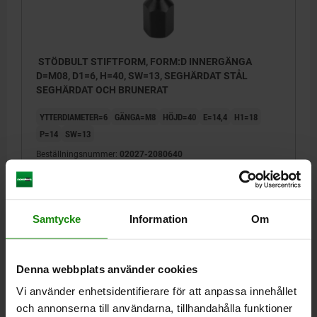
STÖDBULT STIFTFORM, FORM:D INNERGÄNGA
D=M08, D1=6, H=40, SW=13, SEGHÄRDAT STÅL
SEGHÄRDAT OCH BRUNERAT
YTTERDIAMETER=6
GÄNGA=M8
HÖJD=40
E=14,4
H1=18
P=14
SW=13
Beställningsnummer:
02027-2080640
117,37 kr
DETALJER
exkl. moms
Exkl. leveranskostnader
Samtycke
Information
Om
02027
Denna webbplats använder cookies
Vi använder enhetsidentifierare för att anpassa innehållet
och annonserna till användarna, tillhandahålla funktioner