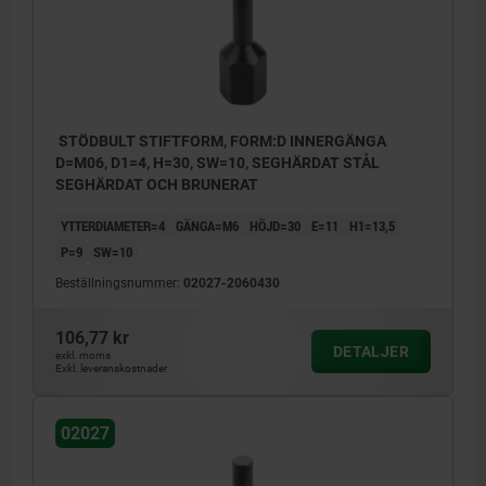
STÖDBULT STIFTFORM, FORM:D INNERGÄNGA
D=M06, D1=4, H=30, SW=10, SEGHÄRDAT STÅL
SEGHÄRDAT OCH BRUNERAT
YTTERDIAMETER=4
GÄNGA=M6
HÖJD=30
E=11
H1=13,5
P=9
SW=10
Beställningsnummer:
02027-2060430
106,77 kr
DETALJER
exkl. moms
Exkl. leveranskostnader
02027