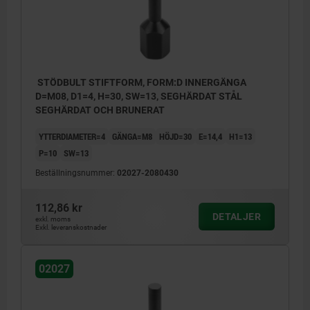
STÖDBULT STIFTFORM, FORM:D INNERGÄNGA
D=M08, D1=4, H=30, SW=13, SEGHÄRDAT STÅL
SEGHÄRDAT OCH BRUNERAT
YTTERDIAMETER=4
GÄNGA=M8
HÖJD=30
E=14,4
H1=13
P=10
SW=13
Beställningsnummer:
02027-2080430
112,86 kr
DETALJER
exkl. moms
Exkl. leveranskostnader
02027