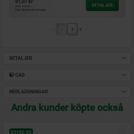
81,07 kr
DETALJER
exkl. moms
Exkl. leveranskostnader
1
2
DETALJER
CAD
NEDLADDNINGAR
Andra kunder köpte också
02025