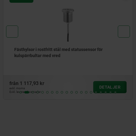
Styrbultar med innergänga
från
96,74 kr
DETALJER
exkl. moms
Exkl. leveranskostnader