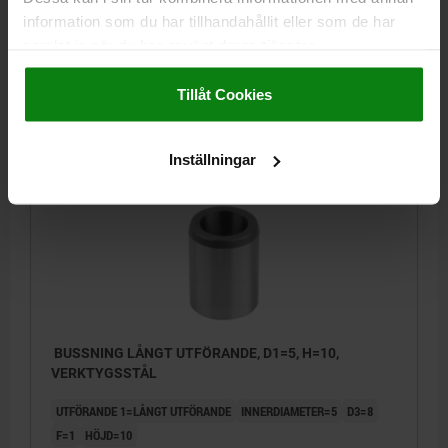
F=2,5
HÖJD=26
information som du har tillhandahållit eller som de har
samlat in när du har använt deras tjänster.
Beställningsnummer:
02026-2026
Impressum
|
Dataskydd
|
AGB
Tillåt Cookies
138,68 kr
DETALJER
exkl. moms
Exkl. leveranskostnader
Inställningar
02026
BUSSNING LÅNGT UTFÖRANDE, D1=5, H=10,
VERKTYGSSTÅL
UTFÖRANDE 1=LÅNGT UTFÖRANDE
INNERDIAMETER=5
D3=8
F=1
HÖJD=10