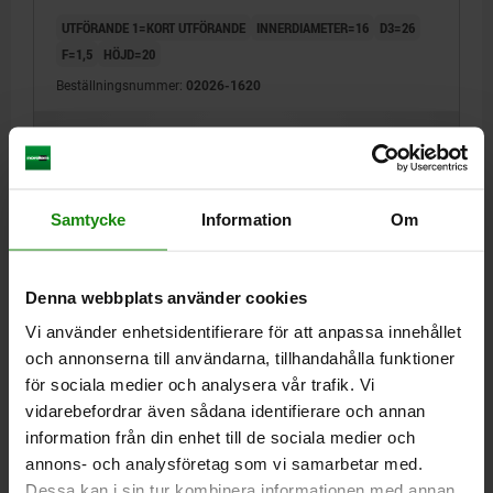
UTFÖRANDE 1=KORT UTFÖRANDE
INNERDIAMETER=16
D3=26
F=1,5
HÖJD=20
Beställningsnummer:
02026-1620
112,52 kr
DETALJER
exkl. moms
Exkl. leveranskostnader
Samtycke
Information
Om
02026
Denna webbplats använder cookies
Vi använder enhetsidentifierare för att anpassa innehållet
och annonserna till användarna, tillhandahålla funktioner
för sociala medier och analysera vår trafik. Vi
vidarebefordrar även sådana identifierare och annan
BUSSNING KORT UTFÖRANDE, D1=20, H=26,
information från din enhet till de sociala medier och
VERKTYGSSTÅL
annons- och analysföretag som vi samarbetar med.
UTFÖRANDE 1=KORT UTFÖRANDE
INNERDIAMETER=20
D3=30
Dessa kan i sin tur kombinera informationen med annan