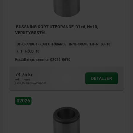
BUSSNING KORT UTFÖRANDE, D1=6, H=10,
VERKTYGSSTÅL
UTFÖRANDE 1=KORT UTFÖRANDE
INNERDIAMETER=6
D3=10
F=1
HÖJD=10
Beställningsnummer:
02026-0610
74,75 kr
DETALJER
exkl. moms
Exkl. leveranskostnader
02026