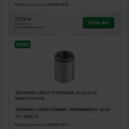
Beställningsnummer:
02026-0510
73,29 kr
DETALJER
exkl. moms
Exkl. leveranskostnader
02026
BUSSNING LÅNGT UTFÖRANDE, D1=6, H=12,
VERKTYGSSTÅL
UTFÖRANDE 1=LÅNGT UTFÖRANDE
INNERDIAMETER=6
D3=10
F=1
HÖJD=12
Beställningsnummer:
02026-0612