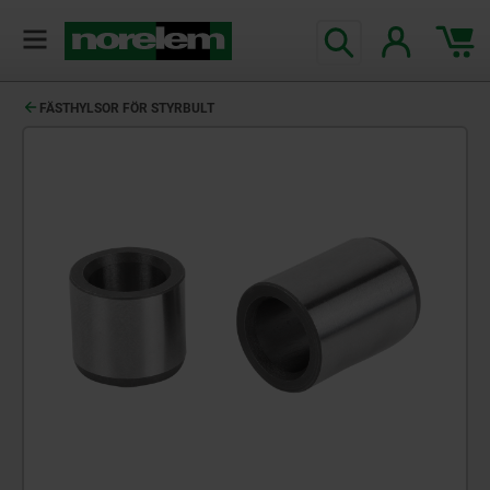
text.skipToContent
text.skipToNavigation
FÄSTHYLSOR FÖR STYRBULT