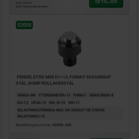
DETALJER
exkl. moms
Exkl. leveranskostnader
02000
PENDELSTÖD M08 D1=13, FORM:F SEGHÄRDAT
STÅL, KOMP:RULLAGERSTÅL
GÄNGA=M8
YTTERDIAMETER=13
FORM=F
GÄNGLÄNGD=8
D3=7,2
HÖJD=13
KUL-Ø=10
SW=11
BELASTNINGSFÖRMÅGA MAX. KN (ENDAST VID STATISK
BELASTNING)=10
Beställningsnummer:
02000-308