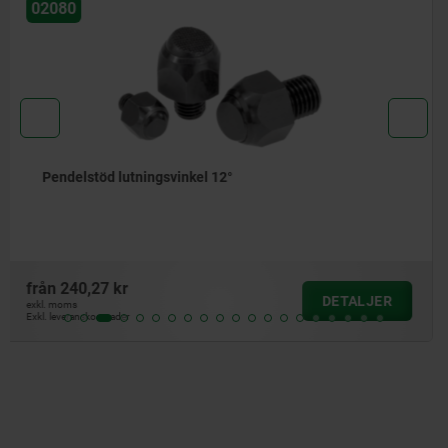
02008
Pendelstöd justerbara med O-ring och insexkant
från
405,79 kr
DETALJER
exkl. moms
Exkl. leveranskostnader