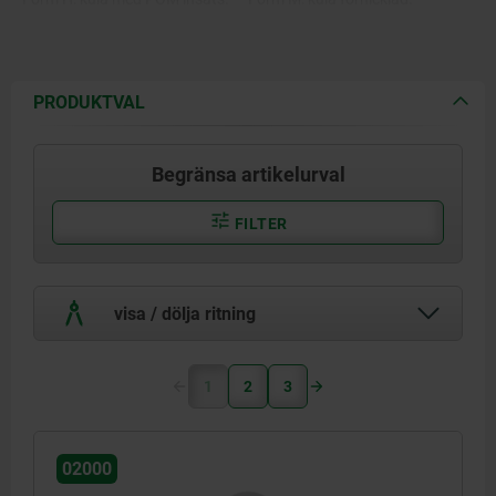
Form K: kula med POM insats.
Form M: kula i hårdmetall.
PRODUKTVAL
Begränsa artikelurval
FILTER
visa / dölja ritning
1
2
3
02000