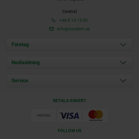
Central
+46 8 14 15 00
info@norelem.se
Företag
Om oss
Nedladdning
Aktuellt
Documents
Service
Kontakt
Leveransvillkor
BETALA SÄKERT
Certifiering
FOLLOW US