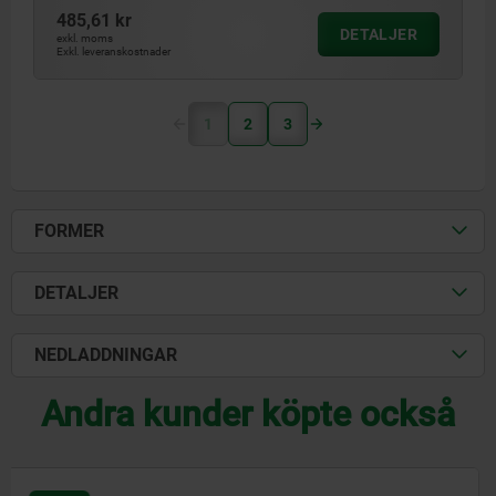
485,61 kr
DETALJER
exkl. moms
Exkl. leveranskostnader
1
2
3
FORMER
DETALJER
NEDLADDNINGAR
Andra kunder köpte också