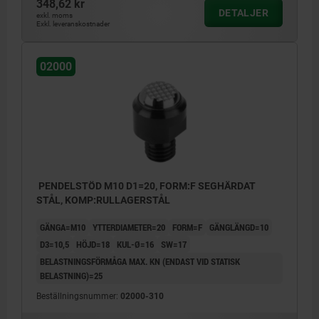
348,62 kr
DETALJER
exkl. moms
Exkl. leveranskostnader
02000
PENDELSTÖD M10 D1=20, FORM:F SEGHÄRDAT
STÅL, KOMP:RULLAGERSTÅL
GÄNGA=M10
YTTERDIAMETER=20
FORM=F
GÄNGLÄNGD=10
D3=10,5
HÖJD=18
KUL-Ø=16
SW=17
BELASTNINGSFÖRMÅGA MAX. KN (ENDAST VID STATISK
BELASTNING)=25
Beställningsnummer:
02000-310