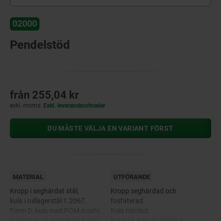
02000
Pendelstöd
från
255,04 kr
exkl. moms
Exkl. leveranskostnader
DU MÅSTE VÄLJA EN VARIANT FÖRST
MATERIAL
UTFÖRANDE
Kropp i seghärdat stål,
Kropp seghärdad och
kula i rullagerstål 1.2067.
fosfaterad.
Form D: kula med POM insats.
Kula härdad.
Form H: kula med POM insats.
Form M: kula förnicklad.