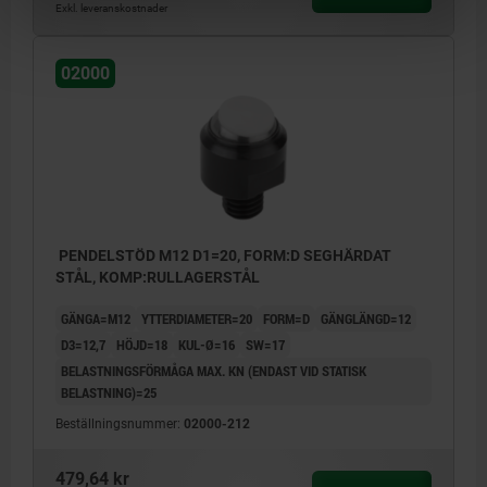
Exkl. leveranskostnader
02000
PENDELSTÖD M12 D1=20, FORM:D SEGHÄRDAT
STÅL, KOMP:RULLAGERSTÅL
GÄNGA=M12
YTTERDIAMETER=20
FORM=D
GÄNGLÄNGD=12
D3=12,7
HÖJD=18
KUL-Ø=16
SW=17
BELASTNINGSFÖRMÅGA MAX. KN (ENDAST VID STATISK
BELASTNING)=25
Beställningsnummer:
02000-212
479,64 kr