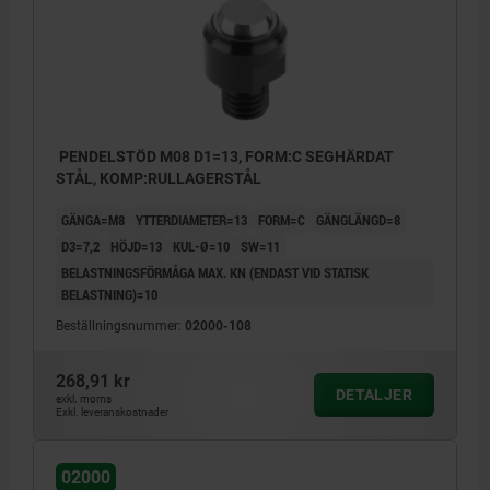
PENDELSTÖD M08 D1=13, FORM:C SEGHÄRDAT
STÅL, KOMP:RULLAGERSTÅL
GÄNGA=M8
YTTERDIAMETER=13
FORM=C
GÄNGLÄNGD=8
D3=7,2
HÖJD=13
KUL-Ø=10
SW=11
BELASTNINGSFÖRMÅGA MAX. KN (ENDAST VID STATISK
BELASTNING)=10
Beställningsnummer:
02000-108
268,91 kr
DETALJER
exkl. moms
Form C: med yttergänga, kula avplanad,
Exkl. leveranskostnader
plan
02000
Form D: med utvändig gänga, kula