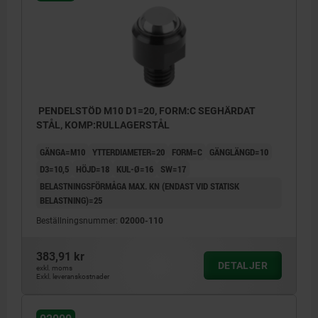
avplanad, med POM insats
Form F: med yttergänga, kula avplanad, med
räfflor
Form M: med yttergänga, kula avplanad,
med karbidinsats
PENDELSTÖD M10 D1=20, FORM:C SEGHÄRDAT
STÅL, KOMP:RULLAGERSTÅL
Form G: med passningsfäste, kula avplanad,
GÄNGA=M10
YTTERDIAMETER=20
FORM=C
GÄNGLÄNGD=10
plan
D3=10,5
HÖJD=18
KUL-Ø=16
SW=17
Form H: presspassning , kula avplanad, med
BELASTNINGSFÖRMÅGA MAX. KN (ENDAST VID STATISK
POM insats
BELASTNING)=25
Form J: med passningsfäste, kula avplanad,
Beställningsnummer:
02000-110
med räfflor
383,91 kr
Form K: presspassning, kula avplanad, med
DETALJER
exkl. moms
Exkl. leveranskostnader
karbidinsats