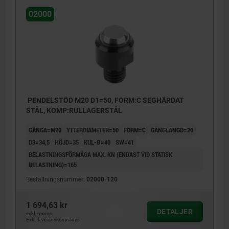
02000
PENDELSTÖD M20 D1=50, FORM:C SEGHÄRDAT
STÅL, KOMP:RULLAGERSTÅL
GÄNGA=M20
YTTERDIAMETER=50
FORM=C
GÄNGLÄNGD=20
D3=34,5
HÖJD=35
KUL-Ø=40
SW=41
BELASTNINGSFÖRMÅGA MAX. KN (ENDAST VID STATISK
BELASTNING)=165
Beställningsnummer:
02000-120
1 694,63 kr
DETALJER
exkl. moms
Exkl. leveranskostnader