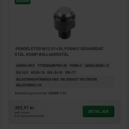
02000
PENDELSTÖD M12 D1=20, FORM:C SEGHÄRDAT
STÅL, KOMP:RULLAGERSTÅL
GÄNGA=M12
YTTERDIAMETER=20
FORM=C
GÄNGLÄNGD=12
D3=10,5
HÖJD=18
KUL-Ø=16
SW=17
BELASTNINGSFÖRMÅGA MAX. KN (ENDAST VID STATISK
BELASTNING)=25
Beställningsnummer:
02000-112
383,91 kr
DETALJER
exkl. moms
Exkl. leveranskostnader