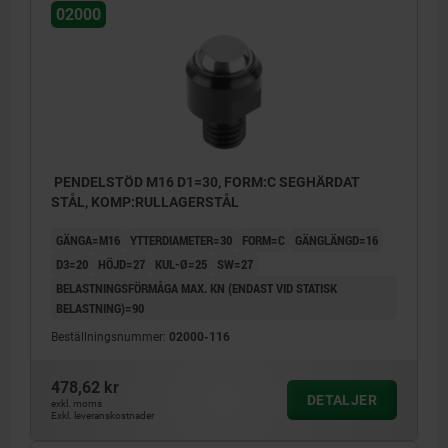
02000
PENDELSTÖD M16 D1=30, FORM:C SEGHÄRDAT
STÅL, KOMP:RULLAGERSTÅL
GÄNGA=M16
YTTERDIAMETER=30
FORM=C
GÄNGLÄNGD=16
D3=20
HÖJD=27
KUL-Ø=25
SW=27
BELASTNINGSFÖRMÅGA MAX. KN (ENDAST VID STATISK
BELASTNING)=90
Beställningsnummer:
02000-116
478,62 kr
DETALJER
exkl. moms
Exkl. leveranskostnader