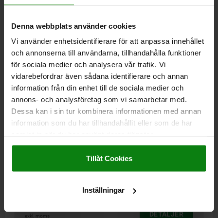
Denna webbplats använder cookies
02000
Vi använder enhetsidentifierare för att anpassa innehållet
och annonserna till användarna, tillhandahålla funktioner
för sociala medier och analysera vår trafik. Vi
vidarebefordrar även sådana identifierare och annan
information från din enhet till de sociala medier och
annons- och analysföretag som vi samarbetar med.
PENDELSTÖD M10 D1=20, FORM:D SEGHÄRDAT
Dessa kan i sin tur kombinera informationen med annan
STÅL, KOMP:RULLAGERSTÅL
information som du har tillhandahållit eller som de har
samlat in när du har använt deras tjänster.
GÄNGA=M10
YTTERDIAMETER=20
FORM=D
GÄNGLÄNGD=10
Impressum
|
Dataskydd
|
AGB
D3=12,7
HÖJD=18
KUL-Ø=16
SW=17
Tillåt Cookies
BELASTNINGSFÖRMÅGA MAX. KN (ENDAST VID STATISK
BELASTNING)=25
Beställningsnummer:
02000-210
Inställningar
477,38 kr
DETALJER
exkl. moms