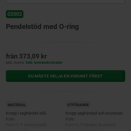
02002
Pendelstöd med O-ring
från
373,09 kr
exkl. moms
Exkl. leveranskostnader
DU MÅSTE VÄLJA EN VARIANT FÖRST
MATERIAL
UTFÖRANDE
Kropp i seghärdat stål.
Kropp seghärdad och brunerad.
Kula:
Kula:
Form C, F verktygsstål.
Form C, F härdad, brunerad.
Form K POM.
Form K POM-kula vit.