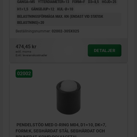
GÄNGA=M5
YTTERDIAMETER=13
FORM=F
D3=8,5
HÖJD=25
H1=1,5
GÄNGDJUP=12
KUL-Ø=10
BELASTNINGSFÖRMÅGA MAX. KN (ENDAST VID STATISK
BELASTNING)=20
Beställningsnummer:
02002-305X025
474,45 kr
DETALJER
exkl. moms
Exkl. leveranskostnader
02002
PENDELSTÖD MED O-RING M04, D1=10, DK=7,
FORM:K, SEGHÄRDAT STÅL SEGHÄRDAT OCH