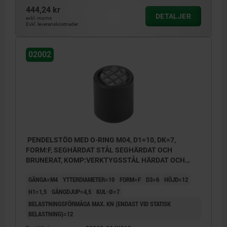
444,24 kr
DETALJER
exkl. moms
Exkl. leveranskostnader
02002
PENDELSTÖD MED O-RING M04, D1=10, DK=7,
FORM:F, SEGHÄRDAT STÅL SEGHÄRDAT OCH
BRUNERAT, KOMP:VERKTYGSSTÅL HÄRDAT OCH
BRUNERAT
GÄNGA=M4
YTTERDIAMETER=10
FORM=F
D3=6
HÖJD=12
H1=1,5
GÄNGDJUP=4,5
KUL-Ø=7
BELASTNINGSFÖRMÅGA MAX. KN (ENDAST VID STATISK
BELASTNING)=12