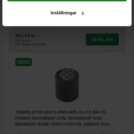
BELASTNINGSFÖRMÅGA MAX. KN (ENDAST VID STATISK
BELASTNING)=20
Inställningar
Beställningsnummer:
02002-305X016
461,94 kr
DETALJER
exkl. moms
Exkl. leveranskostnader
02002
PENDELSTÖD MED O-RING M05, D1=13, DK=10,
FORM:F, SEGHÄRDAT STÅL SEGHÄRDAT OCH
BRUNERAT, KOMP:VERKTYGSSTÅL HÄRDAT OCH
BRUNERAT