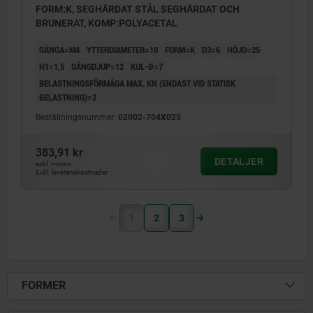
FORM:K, SEGHÄRDAT STÅL SEGHÄRDAT OCH
BRUNERAT, KOMP:POLYACETAL
GÄNGA=M4
YTTERDIAMETER=10
FORM=K
D3=6
HÖJD=25
H1=1,5
GÄNGDJUP=12
KUL-Ø=7
BELASTNINGSFÖRMÅGA MAX. KN (ENDAST VID STATISK
BELASTNING)=2
Beställningsnummer:
02002-704X025
383,91 kr
DETALJER
exkl. moms
Exkl. leveranskostnader
1
2
3
FORMER