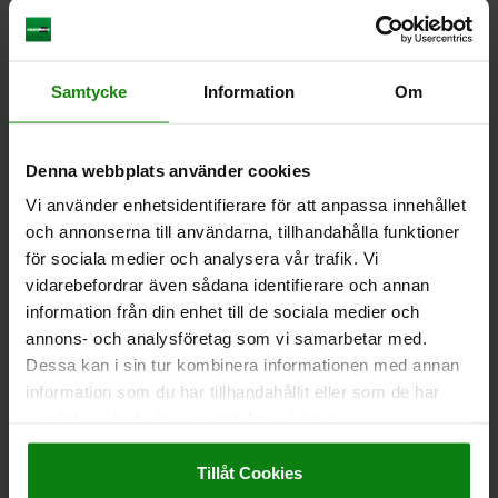
BELASTNING)=12
Beställningsnummer:
02002-304X025
Samtycke
Information
Om
438,94 kr
DETALJER
exkl. moms
Exkl. leveranskostnader
Denna webbplats använder cookies
02002
Vi använder enhetsidentifierare för att anpassa innehållet
och annonserna till användarna, tillhandahålla funktioner
för sociala medier och analysera vår trafik. Vi
vidarebefordrar även sådana identifierare och annan
information från din enhet till de sociala medier och
annons- och analysföretag som vi samarbetar med.
Dessa kan i sin tur kombinera informationen med annan
PENDELSTÖD MED O-RING M05, D1=13, DK=10,
information som du har tillhandahållit eller som de har
FORM:F, SEGHÄRDAT STÅL SEGHÄRDAT OCH
samlat in när du har använt deras tjänster.
BRUNERAT, KOMP:VERKTYGSSTÅL HÄRDAT OCH
Impressum
|
Dataskydd
|
AGB
BRUNERAT
GÄNGA=M5
YTTERDIAMETER=13
FORM=F
D3=8,5
HÖJD=16
Tillåt Cookies
H1=1,5
GÄNGDJUP=5
KUL-Ø=10