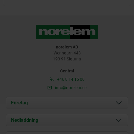
norelem AB
Wenngarn 443
193 91 Sigtuna
Central
+46 8 14 15 00
info@norelem.se
Företag
Om oss
Nedladdning
Aktuellt