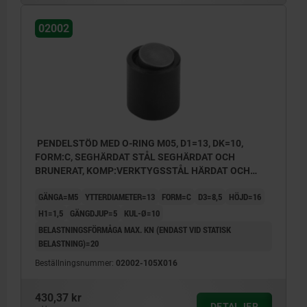
02002
PENDELSTÖD MED O-RING M05, D1=13, DK=10,
FORM:C, SEGHÄRDAT STÅL SEGHÄRDAT OCH
BRUNERAT, KOMP:VERKTYGSSTÅL HÄRDAT OCH
BRUNERAT
GÄNGA=M5
YTTERDIAMETER=13
FORM=C
D3=8,5
HÖJD=16
H1=1,5
GÄNGDJUP=5
KUL-Ø=10
BELASTNINGSFÖRMÅGA MAX. KN (ENDAST VID STATISK
BELASTNING)=20
Beställningsnummer:
02002-105X016
430,37 kr
DETALJER