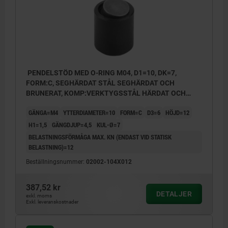
PENDELSTÖD MED O-RING M04, D1=10, DK=7,
FORM:C, SEGHÄRDAT STÅL SEGHÄRDAT OCH
BRUNERAT, KOMP:VERKTYGSSTÅL HÄRDAT OCH
BRUNERAT
GÄNGA=M4
YTTERDIAMETER=10
FORM=C
D3=6
HÖJD=12
H1=1,5
GÄNGDJUP=4,5
KUL-Ø=7
BELASTNINGSFÖRMÅGA MAX. KN (ENDAST VID STATISK
BELASTNING)=12
Beställningsnummer:
02002-104X012
387,52 kr
Form C: avplanad, plan stålkula
DETALJER
exkl. moms
Exkl. leveranskostnader
Form F: avplanad stålkula med räffling
Form K: avplanad, plan POM-kula