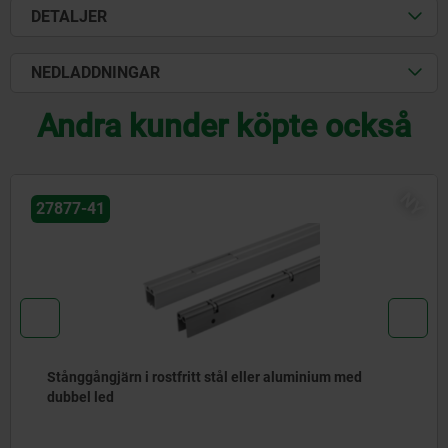
DETALJER
NEDLADDNINGAR
Andra kunder köpte också
NY
27877-80
Stånggångjärn i stål, invändiga, med svanhals och 90°
öppningsvinkel