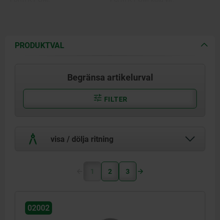
Form O rostfritt stål med
Form O yta jämförbar med
diamantyta.
slipkornstorlek 100.
Form P rostfritt stål med
Form P polyuretan hårdhet 60°
polyuretanyta.
Shore.
PRODUKTVAL
Begränsa artikelurval
FILTER
visa / dölja ritning
1
2
3
02002