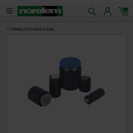
text.skipToContent
text.skipToNavigation
PENDELSTÖD MED O-RING