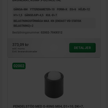
BRUNERAT, KOMP:POLYACETAL
GÄNGA=M4
YTTERDIAMETER=10
FORM=K
D3=6
HÖJD=12
H1=1,5
GÄNGDJUP=4,5
KUL-Ø=7
BELASTNINGSFÖRMÅGA MAX. KN (ENDAST VID STATISK
BELASTNING)=2
Beställningsnummer:
02002-704X012
373,09 kr
DETALJER
exkl. moms
Exkl. leveranskostnader
02002
PENDELSTÖD MED O-RING M04, D1=10, DK=7,