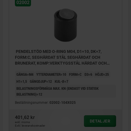
02002
Form O: kula i rostfritt stål med diamantyta
Form P: kula i rostfritt stål med
polyuretanyta
PENDELSTÖD MED O-RING M04, D1=10, DK=7,
FORM:C, SEGHÄRDAT STÅL SEGHÄRDAT OCH
BRUNERAT, KOMP:VERKTYGSSTÅL HÄRDAT OCH
BRUNERAT
GÄNGA=M4
YTTERDIAMETER=10
FORM=C
D3=6
HÖJD=25
H1=1,5
GÄNGDJUP=12
KUL-Ø=7
BELASTNINGSFÖRMÅGA MAX. KN (ENDAST VID STATISK
BELASTNING)=12
Beställningsnummer:
02002-104X025
401,62 kr
DETALJER
exkl. moms
Exkl. leveranskostnader