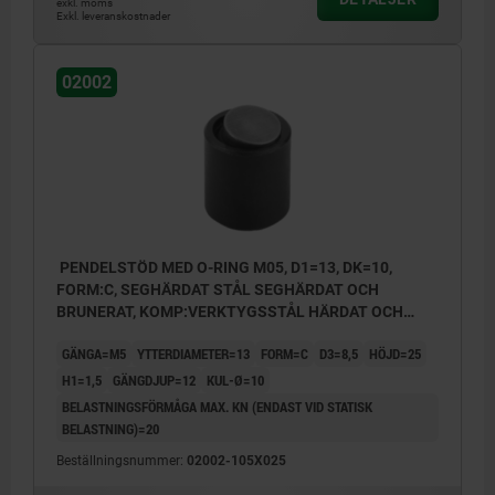
exkl. moms
Exkl. leveranskostnader
02002
PENDELSTÖD MED O-RING M05, D1=13, DK=10,
FORM:C, SEGHÄRDAT STÅL SEGHÄRDAT OCH
BRUNERAT, KOMP:VERKTYGSSTÅL HÄRDAT OCH
BRUNERAT
GÄNGA=M5
YTTERDIAMETER=13
FORM=C
D3=8,5
HÖJD=25
H1=1,5
GÄNGDJUP=12
KUL-Ø=10
BELASTNINGSFÖRMÅGA MAX. KN (ENDAST VID STATISK
BELASTNING)=20
Beställningsnummer:
02002-105X025