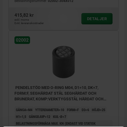
Beställningsnummer:
02002-304X012
415,82 kr
DETALJER
exkl. moms
Exkl. leveranskostnader
02002
PENDELSTÖD MED O-RING M04, D1=10, DK=7,
FORM:F, SEGHÄRDAT STÅL SEGHÄRDAT OCH
BRUNERAT, KOMP:VERKTYGSSTÅL HÄRDAT OCH
BRUNERAT
GÄNGA=M4
YTTERDIAMETER=10
FORM=F
D3=6
HÖJD=25
H1=1,5
GÄNGDJUP=12
KUL-Ø=7
BELASTNINGSFÖRMÅGA MAX. KN (ENDAST VID STATISK