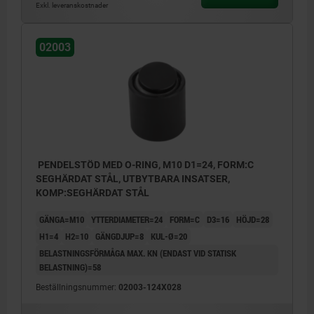
Exkl. leveranskostnader
02003
PENDELSTÖD MED O-RING, M10 D1=24, FORM:C
SEGHÄRDAT STÅL, UTBYTBARA INSATSER,
KOMP:SEGHÄRDAT STÅL
GÄNGA=M10
YTTERDIAMETER=24
FORM=C
D3=16
HÖJD=28
H1=4
H2=10
GÄNGDJUP=8
KUL-Ø=20
BELASTNINGSFÖRMÅGA MAX. KN (ENDAST VID STATISK
BELASTNING)=58
Beställningsnummer:
02003-124X028