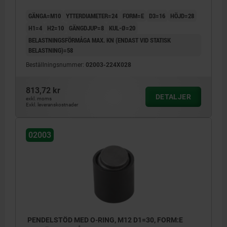
GÄNGA=M10
YTTERDIAMETER=24
FORM=E
D3=16
HÖJD=28
H1=4
H2=10
GÄNGDJUP=8
KUL-Ø=20
BELASTNINGSFÖRMÅGA MAX. KN (ENDAST VID STATISK
BELASTNING)=58
Beställningsnummer:
02003-224X028
813,72 kr
DETALJER
exkl. moms
Exkl. leveranskostnader
02003
PENDELSTÖD MED O-RING, M12 D1=30, FORM:E