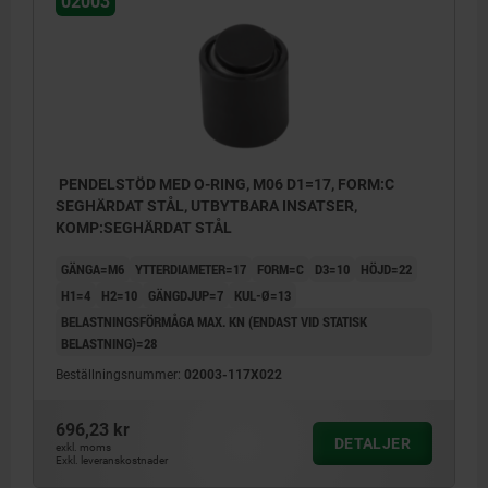
02003
PENDELSTÖD MED O-RING, M06 D1=17, FORM:C
SEGHÄRDAT STÅL, UTBYTBARA INSATSER,
KOMP:SEGHÄRDAT STÅL
GÄNGA=M6
YTTERDIAMETER=17
FORM=C
D3=10
HÖJD=22
H1=4
H2=10
GÄNGDJUP=7
KUL-Ø=13
BELASTNINGSFÖRMÅGA MAX. KN (ENDAST VID STATISK
BELASTNING)=28
Beställningsnummer:
02003-117X022
696,23 kr
Form C: avplanad, plan stålinsats
DETALJER
exkl. moms
Exkl. leveranskostnader
Form E: avplanad, plan insats av rostfritt