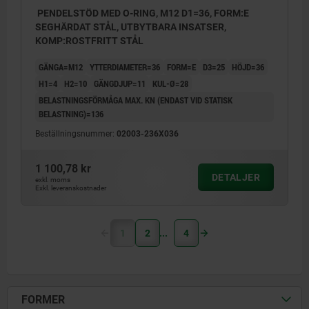
PENDELSTÖD MED O-RING, M12 D1=36, FORM:E
SEGHÄRDAT STÅL, UTBYTBARA INSATSER,
KOMP:ROSTFRITT STÅL
GÄNGA=M12
YTTERDIAMETER=36
FORM=E
D3=25
HÖJD=36
H1=4
H2=10
GÄNGDJUP=11
KUL-Ø=28
BELASTNINGSFÖRMÅGA MAX. KN (ENDAST VID STATISK
BELASTNING)=136
Beställningsnummer:
02003-236X036
1 100,78 kr
DETALJER
exkl. moms
Exkl. leveranskostnader
1
2
4
FORMER