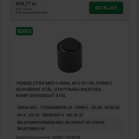
809,77 kr
DETALJER
exkl. moms
Exkl. leveranskostnader
02003
PENDELSTÖD MED O-RING, M12 D1=30, FORM:C
SEGHÄRDAT STÅL, UTBYTBARA INSATSER,
KOMP:SEGHÄRDAT STÅL
GÄNGA=M12
YTTERDIAMETER=30
FORM=C
D3=20
HÖJD=30
H1=4
H2=10
GÄNGDJUP=9
KUL-Ø=23
BELASTNINGSFÖRMÅGA MAX. KN (ENDAST VID STATISK
BELASTNING)=95
Beställningsnummer:
02003-130X030