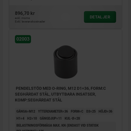
896,70 kr
DETALJER
exkl. moms
Exkl. leveranskostnader
02003
PENDELSTÖD MED O-RING, M12 D1=36, FORM:C
SEGHÄRDAT STÅL, UTBYTBARA INSATSER,
KOMP:SEGHÄRDAT STÅL
GÄNGA=M12
YTTERDIAMETER=36
FORM=C
D3=25
HÖJD=36
H1=4
H2=10
GÄNGDJUP=11
KUL-Ø=28
BELASTNINGSFÖRMÅGA MAX. KN (ENDAST VID STATISK
BELASTNING)=136