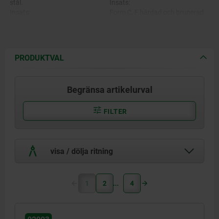
stål.
Insats:
Insats:
Form C, F härdad och brunerad.
Form C, F, M verktygsstål.
Form M med hårdmetallräffling,
Form K POM.
brunerad.
Form E rostfritt stål.
Form K vit.
Form O rostfritt stål med
Form E härdad, blank.
PRODUKTVAL
diamantyta.
Form O diamantyta jämförbar
Form P rostfritt stål med
med slipkornstorlek 100.
polyuretanyta.
Form P polyuretanyta hårdhet
Begränsa artikelurval
60° Shore.
FILTER
visa / dölja ritning
1
2
4