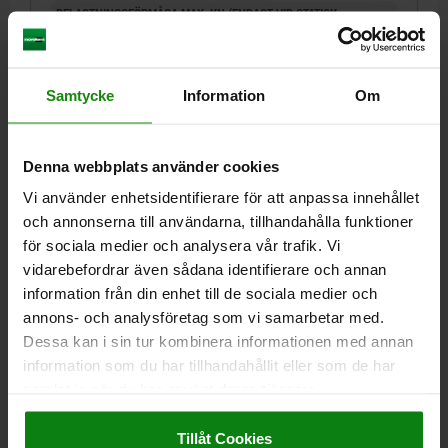
BELASTNINGSFÖRMÅGA MAX. KN (ENDAST VID STATISK
BELASTNING)=28
Beställningsnummer:
02003-217X022
Samtycke
Information
Om
698,37 kr
DETALJER
exkl. moms
Exkl. leveranskostnader
Denna webbplats använder cookies
Vi använder enhetsidentifierare för att anpassa innehållet
02003
och annonserna till användarna, tillhandahålla funktioner
för sociala medier och analysera vår trafik. Vi
vidarebefordrar även sådana identifierare och annan
information från din enhet till de sociala medier och
annons- och analysföretag som vi samarbetar med.
Dessa kan i sin tur kombinera informationen med annan
information som du har tillhandahållit eller som de har
PENDELSTÖD MED O-RING, M08 D1=19, FORM:E
SEGHÄRDAT STÅL, UTBYTBARA INSATSER,
samlat in när du har använt deras tjänster.
KOMP:ROSTFRITT STÅL
Impressum
|
Dataskydd
|
AGB
Tillåt Cookies
GÄNGA=M8
YTTERDIAMETER=19
FORM=E
D3=12
HÖJD=24