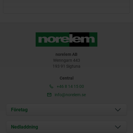
norelem AB
Wenngarn 443
193 91 Sigtuna
Central
+46 8 14 15 00
info@norelem.se
Företag
Om oss
Nedladdning