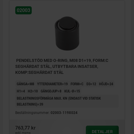
stål
02003
Form F: avplanad gripare med räffling
Form K: avplanad, plan POM-insats
Form M: avplanad gripare med räffling av
hårdmtall
Form O: insats av rostfritt stål med
PENDELSTÖD MED O-RING, M08 D1=19, FORM:C
diamantyta
SEGHÄRDAT STÅL, UTBYTBARA INSATSER,
Form P: insats av rostfritt stål med
KOMP:SEGHÄRDAT STÅL
polyuretanyta
GÄNGA=M8
YTTERDIAMETER=19
FORM=C
D3=12
HÖJD=24
H1=4
H2=10
GÄNGDJUP=8
KUL-Ø=15
BELASTNINGSFÖRMÅGA MAX. KN (ENDAST VID STATISK
BELASTNING)=39
Beställningsnummer:
02003-119X024
763,77 kr
DETALJER
exkl. moms