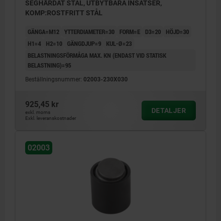
SEGHÄRDAT STÅL, UTBYTBARA INSATSER,
KOMP:ROSTFRITT STÅL
GÄNGA=M12
YTTERDIAMETER=30
FORM=E
D3=20
HÖJD=30
H1=4
H2=10
GÄNGDJUP=9
KUL-Ø=23
BELASTNINGSFÖRMÅGA MAX. KN (ENDAST VID STATISK
BELASTNING)=95
Beställningsnummer:
02003-230X030
925,45 kr
DETALJER
exkl. moms
Exkl. leveranskostnader
02003