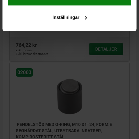
H1=4
H2=10
GÄNGDJUP=8
KUL-Ø=15
BELASTNINGSFÖRMÅGA MAX. KN (ENDAST VID STATISK
Inställningar
BELASTNING)=39
Beställningsnummer:
02003-219X024
764,22 kr
DETALJER
exkl. moms
Exkl. leveranskostnader
02003
PENDELSTÖD MED O-RING, M10 D1=24, FORM:E
SEGHÄRDAT STÅL, UTBYTBARA INSATSER,
KOMP:ROSTFRITT STÅL