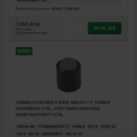
Beställningsnummer:
02003-136X036
1 069,43 kr
DETALJER
exkl. moms
Exkl. leveranskostnader
02003
PENDELSTÖD MED O-RING, M06 D1=17, FORM:E
SEGHÄRDAT STÅL, UTBYTBARA INSATSER,
KOMP:ROSTFRITT STÅL
GÄNGA=M6
YTTERDIAMETER=17
FORM=E
D3=10
HÖJD=22
H1=4
H2=10
GÄNGDJUP=7
KUL-Ø=13