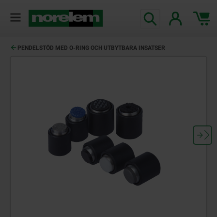
text.skipToContent
text.skipToNavigation
PENDELSTÖD MED O-RING OCH UTBYTBARA INSATSER