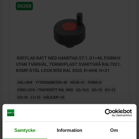
06268
RÄFFLAD RATT MED HANDTAG ST.1, D1=40, FORM:H
UTAN TVÄRHÅL, TERMOPLAST SVARTGRÅ RAL7021,
KOMP:STÅL LOCK:RÖD RAL 3020, D=6H8, H=31
HÅL=6H8
YTTERDIAMETER=40
HÖJD=31
FORM=H
FÄRG LOCK =TRAFIKRÖTT RAL 3020
D2=16,5
D3=10
H1=13
H2=16
L1=15
HÅLDJUP=10
Beställningsnummer:
06268-21066
80,28 kr
DETALJER
exkl. moms
Samtycke
Information
Om
Exkl. leveranskostnader