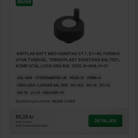
06268
RÄFFLAD RATT MED HANDTAG ST.1, D1=40, FORM:H
UTAN TVÄRHÅL, TERMOPLAST SVARTGRÅ RAL7021,
KOMP:STÅL LOCK:GRÅ RAL 7035, D=6H8, H=31
HÅL=6H8
YTTERDIAMETER=40
HÖJD=31
FORM=H
FÄRG LOCK =LJUSGRÅ RAL 7035
D2=16,5
D3=10
H1=13
H2=16
L1=15
HÅLDJUP=10
Beställningsnummer:
06268-21065
80,28 kr
DETALJER
exkl. moms
Exkl. leveranskostnader