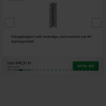
vanhals och 90°
Räfflade knoppar plast, metalldetekt
från
61,00 kr
DETALJER
exkl. moms
Exkl. leveranskostnader