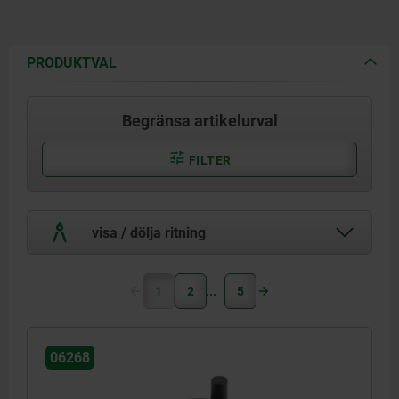
PRODUKTVAL
Begränsa artikelurval
FILTER
visa / dölja ritning
1
2
5
06268