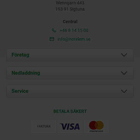
Wenngarn 443
193 91 Sigtuna
Central
+46 8 14 15 00
info@norelem.se
Företag
Om oss
Nedladdning
Aktuellt
Documents
Service
Kontakt
Leveransvillkor
BETALA SÄKERT
Certifiering