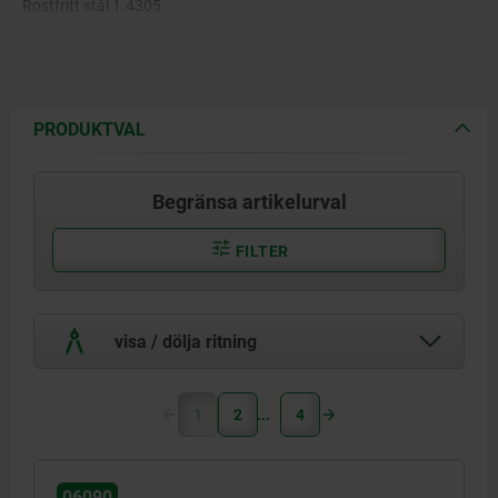
Rostfritt stål 1.4305.
PRODUKTVAL
Begränsa artikelurval
FILTER
visa / dölja ritning
1
2
4
06090