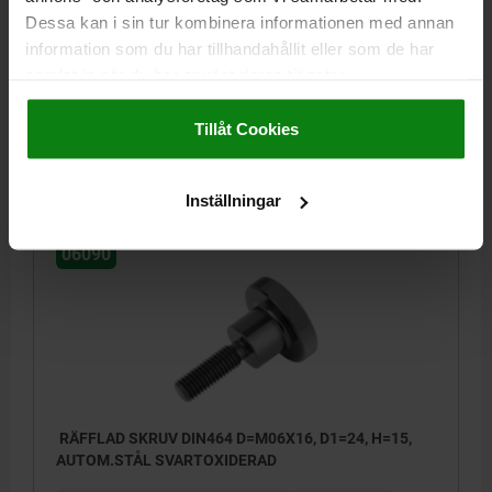
AUTOM.STÅL SVARTOXIDERAD
Dessa kan i sin tur kombinera informationen med annan
MATERIAL GRUNDKROPP=AUTOMATSTÅL
GÄNGLÄNGD=10
information som du har tillhandahållit eller som de har
GÄNGA=M6
YTTERDIAMETER=24
HÖJD=15
D3=12
K=5
samlat in när du har använt deras tjänster.
Impressum
|
Dataskydd
|
AGB
Beställningsnummer:
06090-06X10
Tillåt Cookies
16,46 kr
DETALJER
exkl. moms
Exkl. leveranskostnader
Inställningar
06090
RÄFFLAD SKRUV DIN464 D=M06X16, D1=24, H=15,
AUTOM.STÅL SVARTOXIDERAD