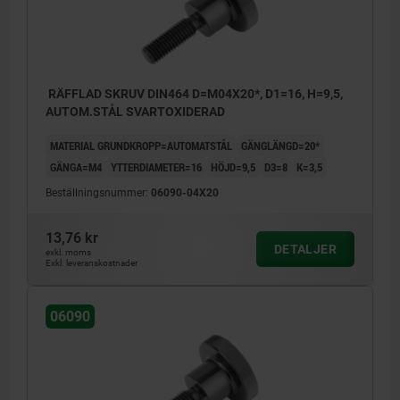
RÄFFLAD SKRUV DIN464 D=M04X20*, D1=16, H=9,5,
AUTOM.STÅL SVARTOXIDERAD
MATERIAL GRUNDKROPP=AUTOMATSTÅL
GÄNGLÄNGD=20*
GÄNGA=M4
YTTERDIAMETER=16
HÖJD=9,5
D3=8
K=3,5
Beställningsnummer:
06090-04X20
13,76 kr
DETALJER
exkl. moms
Exkl. leveranskostnader
06090