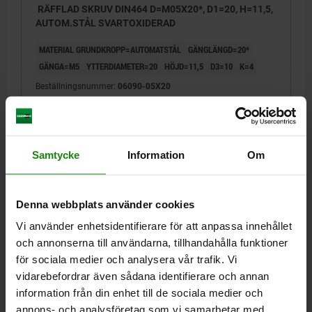
RÄFFLAD SKRUV DIN464 D=M05X20*, D1=20, H=11,5,
AUTOM.STÅL SVARTOXIDERAD
MATERIAL GRUNDKROPP=AUTOMATSTÅL
GÄNGLÄNGD=20*
GÄNGA=M5
YTTERDIAMETER=20
HÖJD=11,5
D3=10
K=4
Beställningsnummer:
06090-05X20
15,22 kr
DETALJER
exkl. moms
Exkl. leveranskostnader
Samtycke
Information
Om
06090
Denna webbplats använder cookies
Vi använder enhetsidentifierare för att anpassa innehållet
och annonserna till användarna, tillhandahålla funktioner
för sociala medier och analysera vår trafik. Vi
vidarebefordrar även sådana identifierare och annan
information från din enhet till de sociala medier och
RÄFFLAD SKRUV DIN464 D=M06X10, D1=24, H=15,
annons- och analysföretag som vi samarbetar med.