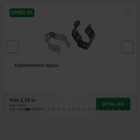
Y
07852
Fjäderklämmor stängda
från
6,65 kr
DETALJER
exkl. moms
Exkl. leveranskostnader