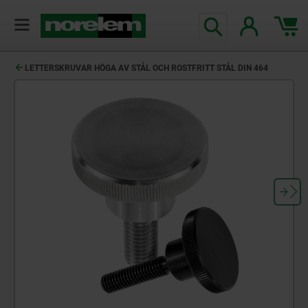
text.skipToContent
text.skipToNavigation
LETTERSKRUVAR HÖGA AV STÅL OCH ROSTFRITT STÅL DIN 464