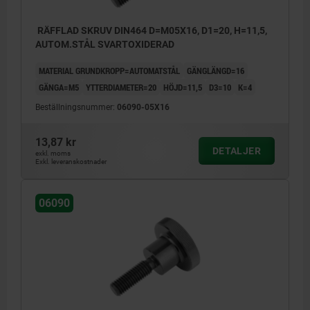
RÄFFLAD SKRUV DIN464 D=M05X16, D1=20, H=11,5,
AUTOM.STÅL SVARTOXIDERAD
MATERIAL GRUNDKROPP=AUTOMATSTÅL
GÄNGLÄNGD=16
GÄNGA=M5
YTTERDIAMETER=20
HÖJD=11,5
D3=10
K=4
Beställningsnummer:
06090-05X16
13,87 kr
DETALJER
exkl. moms
Exkl. leveranskostnader
06090