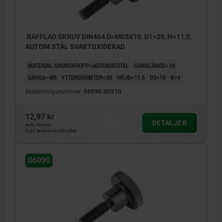
RÄFFLAD SKRUV DIN464 D=M05X10, D1=20, H=11,5,
AUTOM.STÅL SVARTOXIDERAD
MATERIAL GRUNDKROPP=AUTOMATSTÅL
GÄNGLÄNGD=10
GÄNGA=M5
YTTERDIAMETER=20
HÖJD=11,5
D3=10
K=4
Beställningsnummer:
06090-05X10
12,97 kr
DETALJER
exkl. moms
Exkl. leveranskostnader
06090