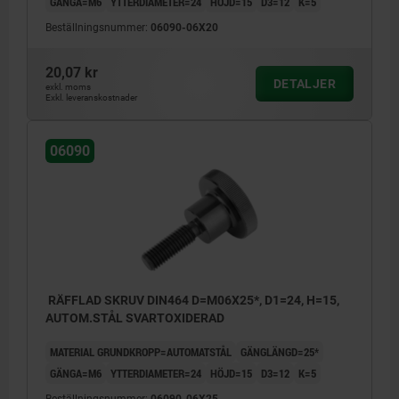
GÄNGA=M6
YTTERDIAMETER=24
HÖJD=15
D3=12
K=5
Beställningsnummer:
06090-06X20
20,07 kr
DETALJER
exkl. moms
Exkl. leveranskostnader
06090
RÄFFLAD SKRUV DIN464 D=M06X25*, D1=24, H=15,
AUTOM.STÅL SVARTOXIDERAD
MATERIAL GRUNDKROPP=AUTOMATSTÅL
GÄNGLÄNGD=25*
GÄNGA=M6
YTTERDIAMETER=24
HÖJD=15
D3=12
K=5