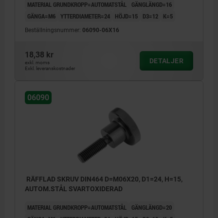
MATERIAL GRUNDKROPP=AUTOMATSTÅL
GÄNGLÄNGD=16
GÄNGA=M6
YTTERDIAMETER=24
HÖJD=15
D3=12
K=5
Beställningsnummer:
06090-06X16
18,38 kr
DETALJER
exkl. moms
Exkl. leveranskostnader
06090
RÄFFLAD SKRUV DIN464 D=M06X20, D1=24, H=15,
AUTOM.STÅL SVARTOXIDERAD
MATERIAL GRUNDKROPP=AUTOMATSTÅL
GÄNGLÄNGD=20