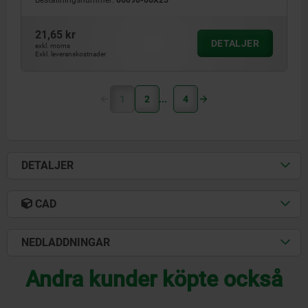
Beställningsnummer:
06090-06X25
21,65 kr
DETALJER
exkl. moms
Exkl. leveranskostnader
1
2
4
DETALJER
CAD
NEDLADDNINGAR
Andra kunder köpte också