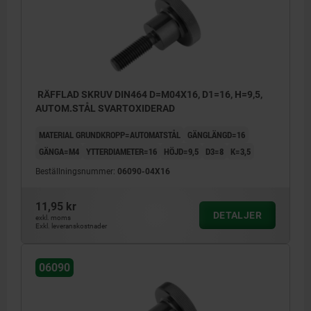
RÄFFLAD SKRUV DIN464 D=M04X16, D1=16, H=9,5,
AUTOM.STÅL SVARTOXIDERAD
MATERIAL GRUNDKROPP=AUTOMATSTÅL
GÄNGLÄNGD=16
GÄNGA=M4
YTTERDIAMETER=16
HÖJD=9,5
D3=8
K=3,5
Beställningsnummer:
06090-04X16
11,95 kr
DETALJER
exkl. moms
Exkl. leveranskostnader
06090