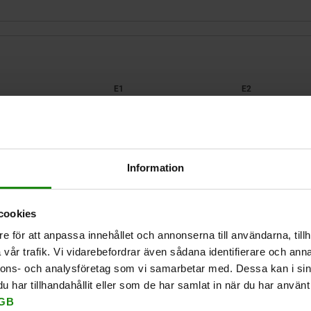
E1
E2
13
13,5
30
FÖRSTORA TABELL
32
32
Information
Finns i lager
 gånger om dagen med jämna mellanrum.
Levereras inom 1
cookies
e för att anpassa innehållet och annonserna till användarna, tillh
vår trafik. Vi vidarebefordrar även sådana identifierare och anna
nnons- och analysföretag som vi samarbetar med. Dessa kan i sin
E2
E2
E3
E3
E4
E4
B
B
H
H
D
D
B1
B1
har tillhandahållit eller som de har samlat in när du har använt 
GB