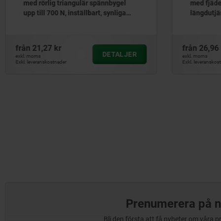
med fjäderbygel och integrerad
längdutjämning upp till 500N, dolda
skruvhål
från
26,96 kr
fr
DETALJER
exkl. moms
exk
Exkl. leveranskostnader
Exkl
Prenumerera på n
Bli den första att få nyheter om våra 