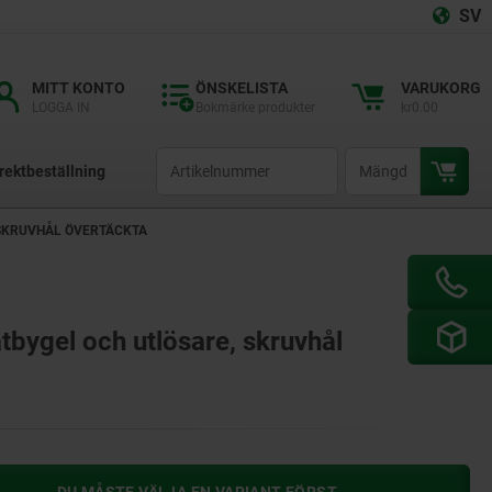
SV
MITT KONTO
ÖNSKELISTA
VARUKORG
LOGGA IN
Bokmärke produkter
kr0.00
productCode
qty
rektbeställning
 SKRUVHÅL ÖVERTÄCKTA
åtbygel och utlösare, skruvhål