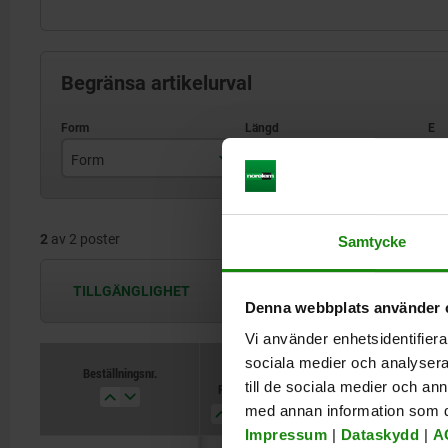
Begränsa artikelurval
Form
L
E
A
82
2
av 2 poster
B
100
Samtycke
TILLGÄNGLIGHET
Tillgängligheten uppdateras flera
Denna webbplats använder 
Vi använder enhetsidentifierar
sociala medier och analysera 
Beställningsnr.
Beställningsnr.
till de sociala medier och a
Form
Form
L
L
E
E
E1
E1
med annan information som du 
Impressum
|
Dataskydd
|
A