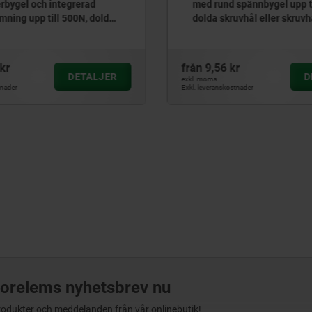
med rund spännbygel upp till 250N,
fjäderbygel till 1
dolda skruvhål eller skruvhål på
lateralt
sidan
ån
9,56 kr
från
38,66 kr
DETALJER
l. moms
exkl. moms
. leveranskostnader
Exkl. leveranskostnader
orelems nyhetsbrev nu
produkter och meddelanden från vår onlinebutik!