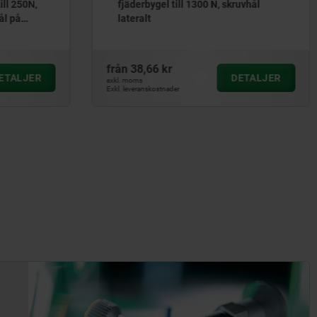
300 N, skruvhål
fjäderbygel till 500 N, skruvhål
övertäckta
från
37,55 kr
DETALJER
DETALJ
exkl. moms
Exkl. leveranskostnader