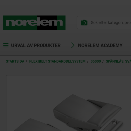
text.skipToContent
text.skipToNavigation
URVAL AV PRODUKTER
NORELEM ACADEMY
STARTSIDA
FLEXIBELT STANDARDDELSYSTEM
05000
SPÄNNLÅS, S