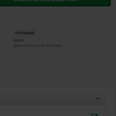
DU MÅSTE VÄLJA EN VARIANT FÖRST
UTFÖRANDE
Blankt.
Spännlåsens yta är sidenmatt.