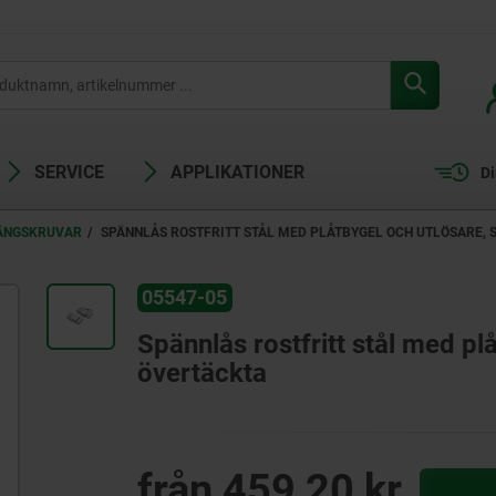
SERVICE
APPLIKATIONER
Di
VÄNGSKRUVAR
SPÄNNLÅS ROSTFRITT STÅL MED PLÅTBYGEL OCH UTLÖSARE,
05547-05
Spännlås rostfritt stål med pl
övertäckta
från
459,20 kr