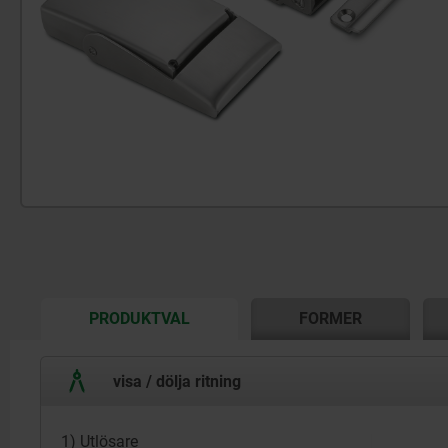
CURRENT
PRODUKTVAL
FORMER
TAB:
visa / dölja ritning
1) Utlösare