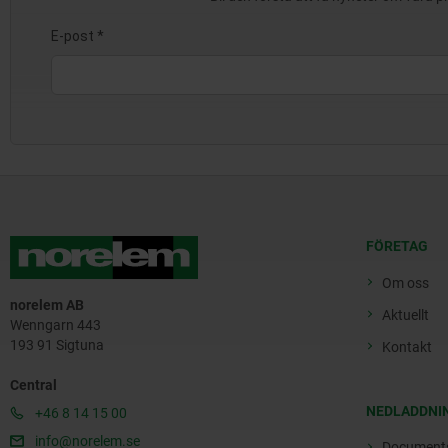
FÖRETAG
Om oss
norelem AB
Aktuellt
Wenngarn 443
193 91 Sigtuna
Kontakt
Central
NEDLADDNI
+46 8 14 15 00
info@norelem.se
Document