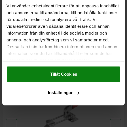
Vi använder enhetsidentifierare för att anpassa innehållet
och annonserna till användarna, tillhandahålla funktioner
för sociala medier och analysera vår trafik. Vi
DETALJER
vidarebefordrar även sådana identifierare och annan
information från din enhet till de sociala medier och
CAD
annons- och analysföretag som vi samarbetar med.
Dessa kan i sin tur kombinera informationen med annan
information som du har tillhandahållit eller som de har
NEDLADDNINGAR
samlat in när du har använt deras tjänster.
Impressum
|
Dataskydd
|
AGB
Andra kunder köpte också
Tillåt Cookies
Inställningar
05825-05