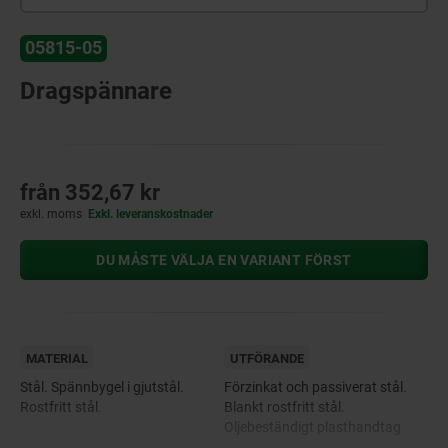
05815-05
Dragspännare
från
352,67 kr
exkl. moms
Exkl. leveranskostnader
DU MÅSTE VÄLJA EN VARIANT FÖRST
MATERIAL
UTFÖRANDE
Stål. Spännbygel i gjutstål.
Förzinkat och passiverat stål.
Rostfritt stål.
Blankt rostfritt stål.
Oljebeständigt plasthandtag