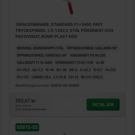
DRAGSPÄNNARE, STANDARD, F1=3400, FAST
TRYCKSPINDEL 1/2-13X2,5, STÅL FÖRZINKAT OCH
PASSIVERAT, KOMP:PLAST RÖD
MATERIAL GRUNDKROPP=STÅL
ÖPPNINGSVINKEL HÅLLARM=90°
ÖPPNINGSVINKEL HANDTAG=50°
HANDKRAFT FH N=250
HÅLLKRAFT F1 N=3400
SPÄNNKRAFT F3 N=1100
A=40
A1=25,4
A2=7,3
B=44
B1=30
B5=4
C=41,2
D=6,7
H=210
H1=153
LÄNGD=74,6
L1=31,8
L2=14
M=1/2-13X2,5
Beställningsnummer:
05815-05-03400
352,67 kr
DETALJER
exkl. moms
Exkl. leveranskostnader
05815-05