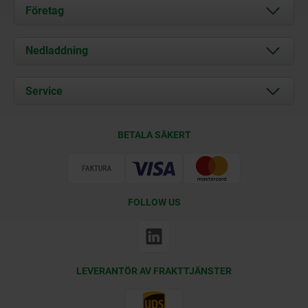
Företag
Om oss
Nedladdning
Aktuellt
Documents
Service
Kontakt
Leveransvillkor
BETALA SÄKERT
Certifiering
FOLLOW US
LEVERANTÖR AV FRAKTTJÄNSTER