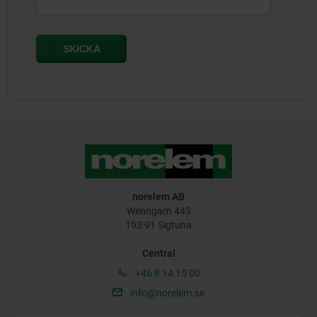
norelem AB
Wenngarn 443
193 91 Sigtuna
Central
+46 8 14 15 00
info@norelem.se