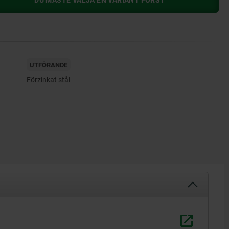
DU MÅSTE VÄLJA EN VARIANT FÖRST
UTFÖRANDE
Förzinkat stål