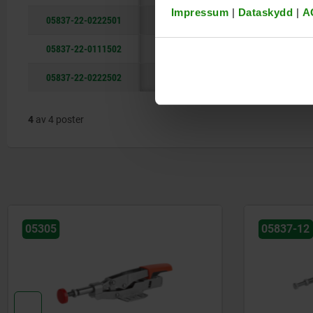
Impressum
|
Dataskydd
|
A
05837-22-0222501
A
198
22250
70
05837-22-0111502
B
212
11150
50,8
05837-22-0222502
B
272
22250
70
4
av 4 poster
05305
05837-12