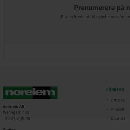
Prenumerera på n
Bli den första att få nyheter om våra 
FÖRETAG
Om oss
norelem AB
Aktuellt
Wenngarn 443
193 91 Sigtuna
Kontakt
Central