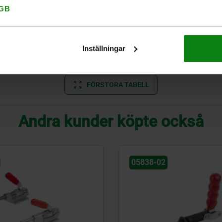
GB
90
11,1
40
27,2
25
45
87
69,8
8
30
21,7
18,6
35
79
Inställningar
90
11,1
40
27,2
25
45
87
FÖRSTORA TABELL
Andra kunder köpte också
05838-02