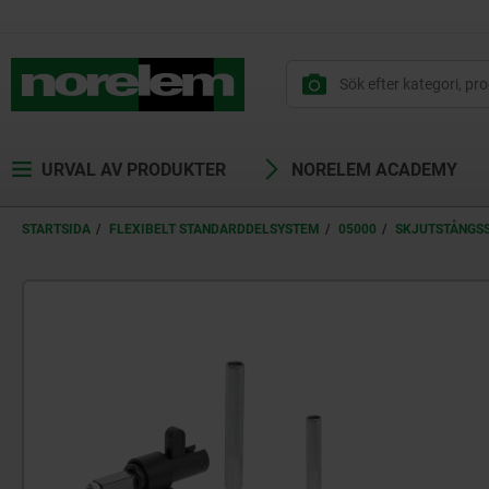
text.skipToContent
text.skipToNavigation
URVAL AV PRODUKTER
NORELEM ACADEMY
STARTSIDA
FLEXIBELT STANDARDDELSYSTEM
05000
SKJUTSTÅNGS