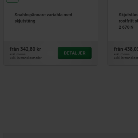
Snabbspännare variabla med
Skjutstån
skjutstång
rostfritt 
2 670 N
från
342,80 kr
från
438,0
DETALJER
exkl. moms
exkl. moms
Exkl. leveranskostnader
Exkl. leveranskos