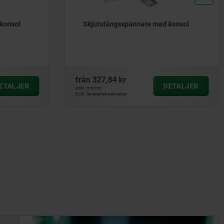
konsol
Skjutstångsspännare med konsol
från
327,84 kr
ETALJER
DETALJER
exkl. moms
Exkl. leveranskostnader