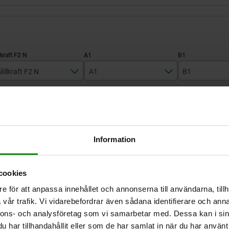
ållkraft F2 N
A1
B1
11150
50,8
69,8
FÖRSTORA TABELL
22250
70
90
Finns i lager
 gånger om dagen med jämna mellanrum.
Information
Levereras inom 1
cookies
B1
B1
B5
B5
C1
C1
D
D
D1
D1
D2
D2
H
H
e för att anpassa innehållet och annonserna till användarna, tillh
vår trafik. Vi vidarebefordrar även sådana identifierare och anna
nnons- och analysföretag som vi samarbetar med. Dessa kan i sin
69,8
69,8
69,8
90
90
11,1
11,1
8
8
8
30
40
30
40
30
21,7
27,2
21,7
27,2
21,7
18,6
18,6
18,6
25
25
35
45
35
45
35
79
87
79
87
79
har tillhandahållit eller som de har samlat in när du har använt 