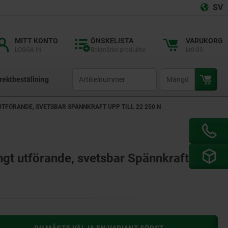
SV
MITT KONTO
ÖNSKELISTA
VARUKORG
LOGGA IN
Bokmärke produkter
kr0.00
productCode
qty
rektbeställning
UTFÖRANDE, SVETSBAR SPÄNNKRAFT UPP TILL 22 250 N
ungt utförande, svetsbar Spännkraft upp