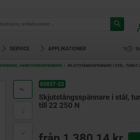
SERVICE
APPLIKATIONER
Di
SPÄNNARE, HANDSTÅNGSSPÄNNARE
SKJUTSTÅNGSSPÄNNARE I STÅL, TUNGT 
05837-22
Skjutstångsspännare i stål, t
till 22 250 N
från
1 380,14 kr