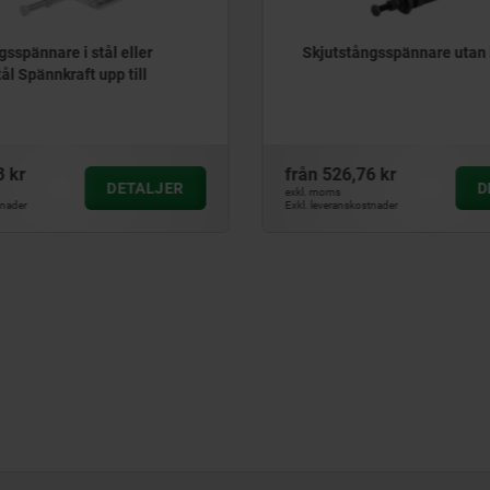
gsspännare i stål eller
Skjutstångsspännare utan 
stål Spännkraft upp till
3 kr
från
526,76 kr
DETALJER
D
exkl. moms
tnader
Exkl. leveranskostnader