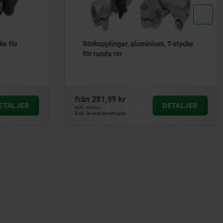
ke för
Rörkopplingar, aluminium, T-stycke
för runda rör
från
281,99 kr
ETALJER
DETALJER
exkl. moms
Exkl. leveranskostnader