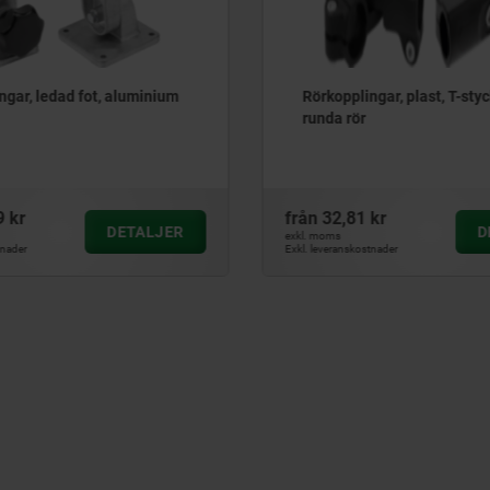
ngar, ledad fot, aluminium
Rörkopplingar, plast, T-styc
runda rör
9 kr
från
32,81 kr
DETALJER
D
exkl. moms
tnader
Exkl. leveranskostnader