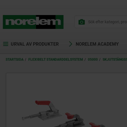
text.skipToContent
text.skipToNavigation
URVAL AV PRODUKTER
NORELEM ACADEMY
STARTSIDA
FLEXIBELT STANDARDDELSYSTEM
05000
SKJUTSTÅNGS