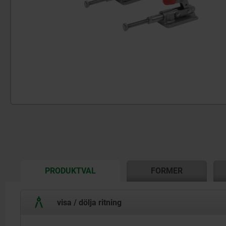
CURRENT
PRODUKTVAL
FORMER
TAB:
visa / dölja ritning