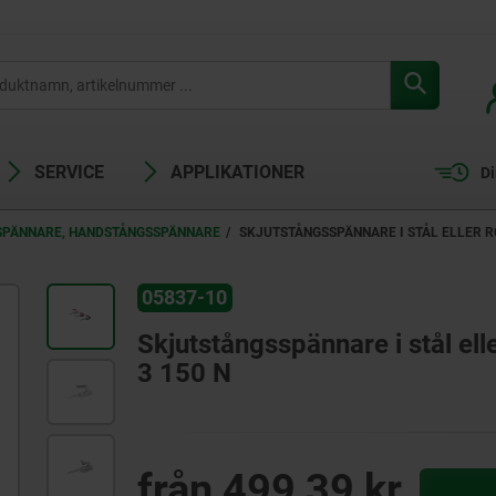
SERVICE
APPLIKATIONER
Di
SPÄNNARE, HANDSTÅNGSSPÄNNARE
SKJUTSTÅNGSSPÄNNARE I STÅL ELLER RO
05837-10
Skjutstångsspännare i stål eller
3 150 N
från
499,39 kr