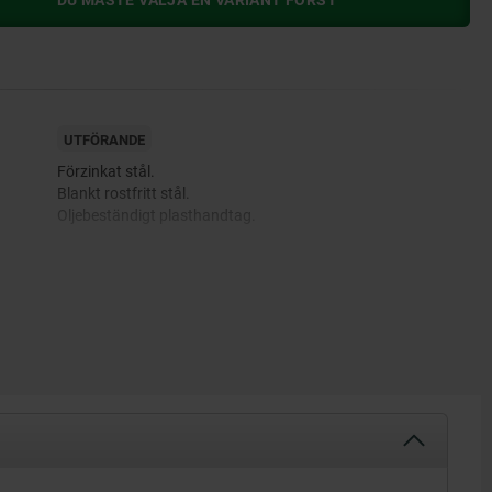
DU MÅSTE VÄLJA EN VARIANT FÖRST
UTFÖRANDE
Förzinkat stål.
Blankt rostfritt stål.
Oljebeständigt plasthandtag.