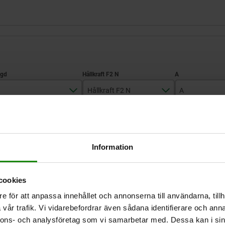
Hållkraft F2 N
A
75,1
2450
41,3
FÖRSTORA TABELL
75,6
3150
44,5
Information
153,2
Finns i lager
 gånger om dagen med jämna mellanrum.
Levereras inom 1
cookies
e för att anpassa innehållet och annonserna till användarna, tillh
Hållkraft
Hållkraft
A
A
A1
A1
A2
A2
A3
A3
B
B
B1
B1
vår trafik. Vi vidarebefordrar även sådana identifierare och anna
F2 N
F2 N
nnons- och analysföretag som vi samarbetar med. Dessa kan i sin