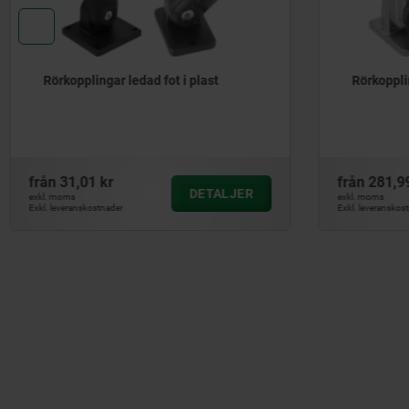
Rörkopplingar ledad fot i plast
Rörkoppli
från
31,01 kr
från
281,9
DETALJER
exkl. moms
exkl. moms
Exkl. leveranskostnader
Exkl. leveranskos