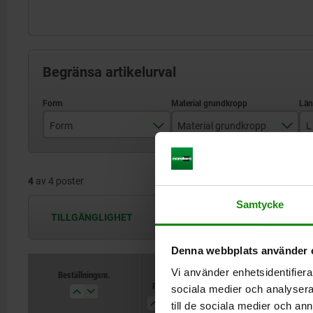
Begränsa artikelurval
Form
Material grundkropp
L
A
rostfritt stål A2
4
av 4 poster
B
stål
Samtycke
C
TILLGÄNGLIGHET
Tillgängligheten uppdateras flera
Denna webbplats använder 
Vi använder enhetsidentifierar
Beställningsnr.
Beställningsnr.
Form
Form
Material grundkropp
Material grundkropp
L
L
sociala medier och analysera 
till de sociala medier och a