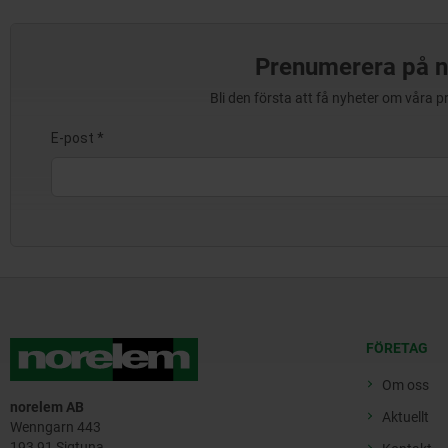
Prenumerera på n
Bli den första att få nyheter om våra 
FÖRETAG
Om oss
norelem AB
Aktuellt
Wenngarn 443
193 91 Sigtuna