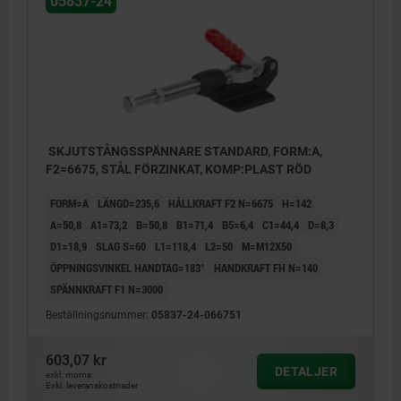
05837-24
SKJUTSTÅNGSSPÄNNARE STANDARD, FORM:A,
F2=6675, STÅL FÖRZINKAT, KOMP:PLAST RÖD
FORM=A
LÄNGD=235,6
HÅLLKRAFT F2 N=6675
H=142
A=50,8
A1=73,2
B=50,8
B1=71,4
B5=6,4
C1=44,4
D=8,3
D1=18,9
SLAG S=60
L1=118,4
L2=50
M=M12X50
ÖPPNINGSVINKEL HANDTAG=183°
HANDKRAFT FH N=140
SPÄNNKRAFT F1 N=3000
Beställningsnummer:
05837-24-066751
603,07 kr
DETALJER
exkl. moms
Exkl. leveranskostnader