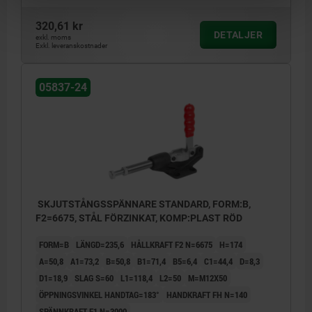
320,61 kr
DETALJER
exkl. moms
Exkl. leveranskostnader
05837-24
SKJUTSTÅNGSSPÄNNARE STANDARD, FORM:B,
F2=6675, STÅL FÖRZINKAT, KOMP:PLAST RÖD
FORM=B
LÄNGD=235,6
HÅLLKRAFT F2 N=6675
H=174
A=50,8
A1=73,2
B=50,8
B1=71,4
B5=6,4
C1=44,4
D=8,3
D1=18,9
SLAG S=60
L1=118,4
L2=50
M=M12X50
ÖPPNINGSVINKEL HANDTAG=183°
HANDKRAFT FH N=140
SPÄNNKRAFT F1 N=3000