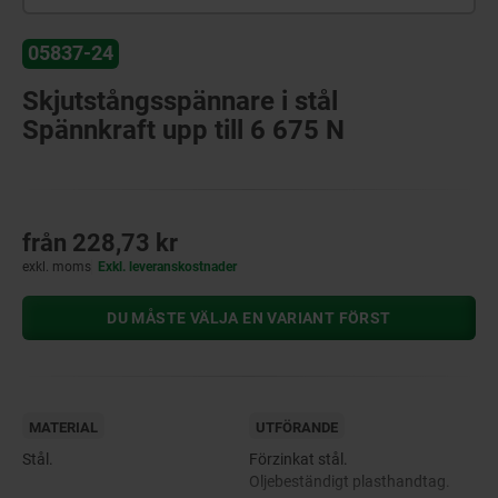
05837-24
Skjutstångsspännare i stål
Spännkraft upp till 6 675 N
från
228,73 kr
exkl. moms
Exkl. leveranskostnader
DU MÅSTE VÄLJA EN VARIANT FÖRST
MATERIAL
UTFÖRANDE
Stål.
Förzinkat stål.
Oljebeständigt plasthandtag.