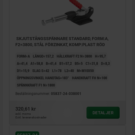
SKJUTSTÅNGSSPÄNNARE STANDARD, FORM:A,
F2=3800, STÅL FÖRZINKAT, KOMP:PLAST RÖD
FORM=A
LÄNGD=157,2
HÅLLKRAFT F2 N=3800
H=95,7
A=41,4
A1=58,8
B=41,4
B1=57,2
B5=5
C1=31,8
D=8,3
D1=15,9
SLAG S=42
L1=78
L2=40
M=M10X50
ÖPPNINGSVINKEL HANDTAG=183°
HANDKRAFT FH N=100
SPÄNNKRAFT F1 N=1800
Beställningsnummer:
05837-24-038001
320,61 kr
DETALJER
exkl. moms
Exkl. leveranskostnader