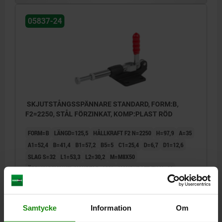
05837-24
SKJUTSTÅNGSSPÄNNARE STANDARD, FORM:B,
F2=2250, STÅL FÖRZINKAT, KOMP:PLAST RÖD
FORM=B
LÄNGD=125,5
HÅLLKRAFT F2 N=2250
H=97,9
A=35
A1=52,4
B=41,4
B1=57,2
B5=5
C1=25,4
D=6,7
D1=12,6
SLAG S=32
L1=53,3
L2=30,2
M=M8X50
ÖPPNINGSVINKEL HANDTAG=183°
HANDKRAFT FH N=60
SPÄNNKRAFT F1 N=1300
Beställningsnummer:
05837-24-022502
Samtycke
Information
Om
228,73 kr