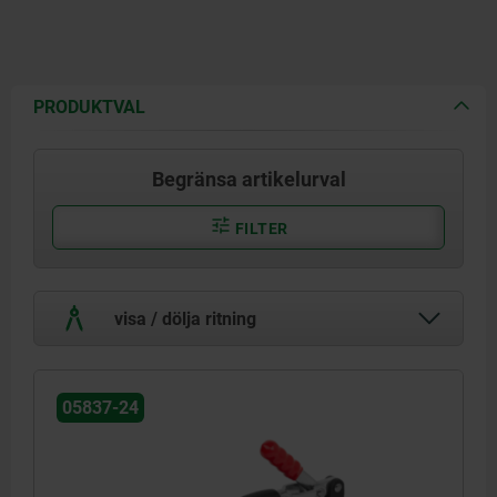
PRODUKTVAL
Begränsa artikelurval
FILTER
visa / dölja ritning
05837-24