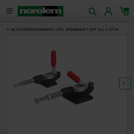
text.skipToContent
text.skipToNavigation
SKJUTSTÅNGSSPÄNNARE I STÅL SPÄNNKRAFT UPP TILL 6 675 N