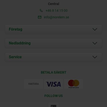
Central
+46 8 14 15 00
info@norelem.se
Företag
Om oss
Nedladdning
Aktuellt
Documents
Service
Kontakt
Leveransvillkor
BETALA SÄKERT
Certifiering
FOLLOW US