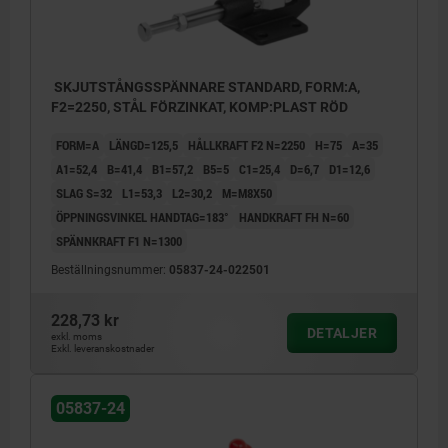
SKJUTSTÅNGSSPÄNNARE STANDARD, FORM:A,
F2=2250, STÅL FÖRZINKAT, KOMP:PLAST RÖD
FORM=A
LÄNGD=125,5
HÅLLKRAFT F2 N=2250
H=75
A=35
A1=52,4
B=41,4
B1=57,2
B5=5
C1=25,4
D=6,7
D1=12,6
SLAG S=32
L1=53,3
L2=30,2
M=M8X50
ÖPPNINGSVINKEL HANDTAG=183°
HANDKRAFT FH N=60
SPÄNNKRAFT F1 N=1300
Beställningsnummer:
05837-24-022501
228,73 kr
DETALJER
exkl. moms
Exkl. leveranskostnader
05837-24