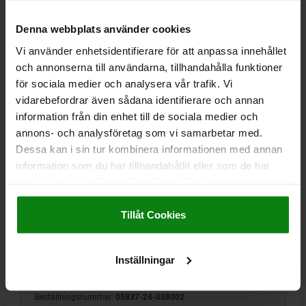
DETALJER
exkl. moms
Exkl. leveranskostnader
Denna webbplats använder cookies
Vi använder enhetsidentifierare för att anpassa innehållet
05837-24
och annonserna till användarna, tillhandahålla funktioner
för sociala medier och analysera vår trafik. Vi
vidarebefordrar även sådana identifierare och annan
information från din enhet till de sociala medier och
annons- och analysföretag som vi samarbetar med.
Dessa kan i sin tur kombinera informationen med annan
information som du har tillhandahållit eller som de har
SKJUTSTÅNGSSPÄNNARE STANDARD, FORM:B,
samlat in när du har använt deras tjänster.
F2=3800, STÅL FÖRZINKAT, KOMP:PLAST RÖD
Impressum
|
Dataskydd
|
AGB
FORM=B
LÄNGD=157,2
HÅLLKRAFT F2 N=3800
H=124,9
Tillåt Cookies
A=41,4
A1=58,8
B=41,4
B1=57,2
B5=5
C1=31,8
D=8,3
D1=15,9
SLAG S=42
L1=78
L2=40
M=M10X50
Inställningar
ÖPPNINGSVINKEL HANDTAG=183°
HANDKRAFT FH N=100
SPÄNNKRAFT F1 N=1800
Beställningsnummer:
05837-24-038002