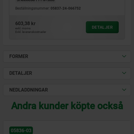
Beställningsnummer:
05837-24-066752
603,38 kr
DETALJER
exkl. moms
Exkl. leveranskostnader
FORMER
DETALJER
NEDLADDNINGAR
Andra kunder köpte också
05836-03