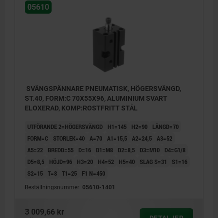
05610
SVÄNGSPÄNNARE PNEUMATISK, HÖGERSVÄNGD,
ST.40, FORM:C 70X55X96, ALUMINIUM SVART
ELOXERAD, KOMP:ROSTFRITT STÅL
UTFÖRANDE 2=HÖGERSVÄNGD
H1=145
H2=90
LÄNGD=70
FORM=C
STORLEK=40
A=70
A1=15,5
A2=24,5
A3=52
A5=22
BREDD=55
D=16
D1=M8
D2=8,5
D3=M10
D4=G1/8
D5=8,5
HÖJD=96
H3=20
H4=52
H5=40
SLAG S=31
S1=16
S2=15
T=8
T1=25
F1 N=450
Beställningsnummer:
05610-1401
3 009,66 kr