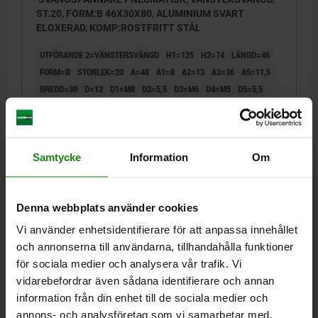
ST.20, FORM:B 46X30X80, ALUMINIUM SVART
ELOXERAD, KOMP:ROSTFRITT STÅL
UTFÖRANDE 2=VÄNSTERSVÄNGD
H1=125
H2=74
LÄNGD=46
FORM=B
STORLEK=20
A=48
A1=8
A2=13
A3=36
A5=11,5
BREDD=30
D=12
D1=M8
D2=5,5
D3=M6
D4=M5
D5=5,5
HÖJD=80
H3=17
H4=44,5
H5=24
H6=22
SLAG S=27
S1=12
S2=15
T=4,5
T1=20
F1 N=80
Beställningsnummer:
05610-2201
Samtycke
Information
Om
2 793,14 kr
DETALJER
exkl. moms
Exkl. leveranskostnader
Denna webbplats använder cookies
Vi använder enhetsidentifierare för att anpassa innehållet
05610
och annonserna till användarna, tillhandahålla funktioner
för sociala medier och analysera vår trafik. Vi
vidarebefordrar även sådana identifierare och annan
information från din enhet till de sociala medier och
annons- och analysföretag som vi samarbetar med.