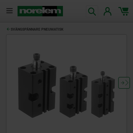
text.skipToContent
text.skipToNavigation
SVÄNGSPÄNNARE PNEUMATISK