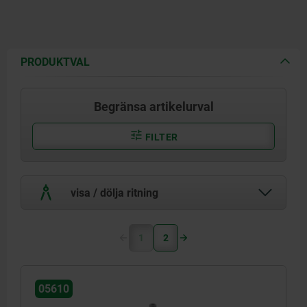
PRODUKTVAL
Begränsa artikelurval
FILTER
visa / dölja ritning
1
2
05610