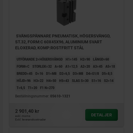
SVÄNGSPÄNNARE PNEUMATISK, HÖGERSVÄNGD,
ST.32, FORM:C 60X45X96, ALUMINIUM SVART
ELOXERAD, KOMP:ROSTFRITT STÅL
UTFÖRANDE 2=HÖGERSVÄNGD
H1=145
H2=90
LÄNGD=60
FORM=C
STORLEK=32
A=60
A1=12,5
A2=20
A3=45
A5=18
BREDD=45
D=16
D1=M8
D2=6,5
D3=M8
D4=G1/8
D5=8,5
HÖJD=96
H3=22
H4=50
H5=43
SLAG S=30
S1=16
S2=14
T=6,5
T1=20
F1 N=270
Beställningsnummer:
05610-1321
2 901,40 kr
DETALJER
exkl. moms
Exkl. leveranskostnader