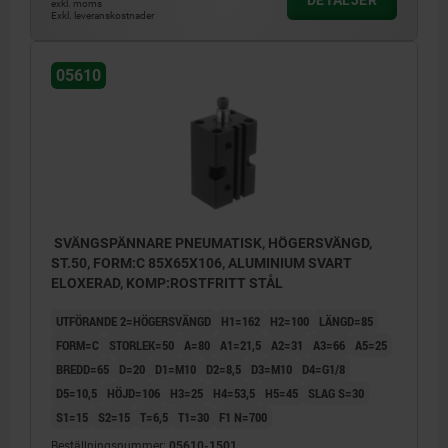
DETALJER
exkl. moms
Exkl. leveranskostnader
05610
SVÄNGSPÄNNARE PNEUMATISK, HÖGERSVÄNGD,
ST.50, FORM:C 85X65X106, ALUMINIUM SVART
ELOXERAD, KOMP:ROSTFRITT STÅL
UTFÖRANDE 2=HÖGERSVÄNGD
H1=162
H2=100
LÄNGD=85
FORM=C
STORLEK=50
A=80
A1=21,5
A2=31
A3=66
A5=25
BREDD=65
D=20
D1=M10
D2=8,5
D3=M10
D4=G1/8
D5=10,5
HÖJD=106
H3=25
H4=53,5
H5=45
SLAG S=30
S1=15
S2=15
T=6,5
T1=30
F1 N=700
Beställningsnummer:
05610-1501