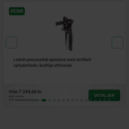
05332
ännare med vertikalt
Lodrät pneumatisk s
t utförande
cylinderfäste, spakd
från
3 284,69 kr
DETALJER
exkl. moms
Exkl. leveranskostnader