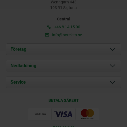
Wenngarn 443
193 91 Sigtuna
Central
+46 8 14 15 00
info@norelem.se
Företag
Om oss
Nedladdning
Aktuellt
Documents
Service
Kontakt
Leveransvillkor
BETALA SÄKERT
Certifiering