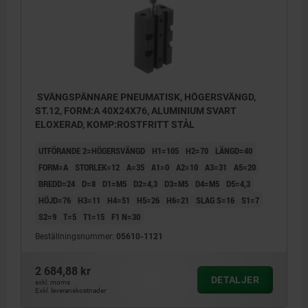
SVÄNGSPÄNNARE PNEUMATISK, HÖGERSVÄNGD,
ST.12, FORM:A 40X24X76, ALUMINIUM SVART
ELOXERAD, KOMP:ROSTFRITT STÅL
UTFÖRANDE 2=HÖGERSVÄNGD
H1=105
H2=70
LÄNGD=40
FORM=A
STORLEK=12
A=35
A1=0
A2=10
A3=31
A5=20
BREDD=24
D=8
D1=M5
D2=4,3
D3=M5
D4=M5
D5=4,3
HÖJD=76
H3=11
H4=51
H5=26
H6=21
SLAG S=16
S1=7
S2=9
T=5
T1=15
F1 N=30
Beställningsnummer:
05610-1121
2 684,88 kr
DETALJER
exkl. moms
Exkl. leveranskostnader