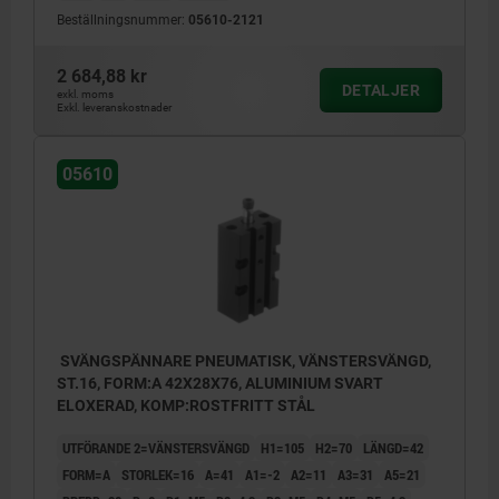
Beställningsnummer:
05610-2121
2 684,88 kr
DETALJER
exkl. moms
Exkl. leveranskostnader
05610
SVÄNGSPÄNNARE PNEUMATISK, VÄNSTERSVÄNGD,
ST.16, FORM:A 42X28X76, ALUMINIUM SVART
ELOXERAD, KOMP:ROSTFRITT STÅL
UTFÖRANDE 2=VÄNSTERSVÄNGD
H1=105
H2=70
LÄNGD=42
FORM=A
STORLEK=16
A=41
A1=-2
A2=11
A3=31
A5=21