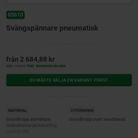
05610
Svängspännare pneumatisk
från
2 684,88 kr
exkl. moms
Exkl. leveranskostnader
DU MÅSTE VÄLJA EN VARIANT FÖRST
MATERIAL
UTFÖRANDE
Grundkropp aluminium.
Grundkropp svart anodiserad.
Dubbelverkande kolvstång
rostfritt stål.