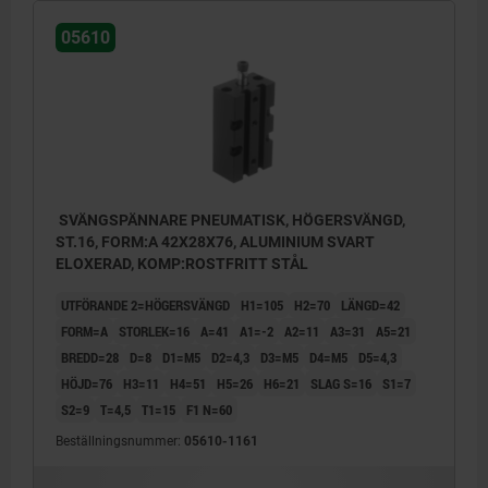
05610
SVÄNGSPÄNNARE PNEUMATISK, HÖGERSVÄNGD,
ST.16, FORM:A 42X28X76, ALUMINIUM SVART
ELOXERAD, KOMP:ROSTFRITT STÅL
UTFÖRANDE 2=HÖGERSVÄNGD
H1=105
H2=70
LÄNGD=42
FORM=A
STORLEK=16
A=41
A1=-2
A2=11
A3=31
A5=21
BREDD=28
D=8
D1=M5
D2=4,3
D3=M5
D4=M5
D5=4,3
HÖJD=76
H3=11
H4=51
H5=26
H6=21
SLAG S=16
S1=7
S2=9
T=4,5
T1=15
F1 N=60
Beställningsnummer:
05610-1161