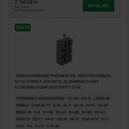
2 760,68 kr
DETALJER
exkl. moms
Exkl. leveranskostnader
05610
SVÄNGSPÄNNARE PNEUMATISK, VÄNSTERSVÄNGD,
ST.12, FORM:A 40X24X76, ALUMINIUM SVART
ELOXERAD, KOMP:ROSTFRITT STÅL
UTFÖRANDE 2=VÄNSTERSVÄNGD
H1=105
H2=70
LÄNGD=40
FORM=A
STORLEK=12
A=35
A1=0
A2=10
A3=31
A5=20
BREDD=24
D=8
D1=M5
D2=4,3
D3=M5
D4=M5
D5=4,3
HÖJD=76
H3=11
H4=51
H5=26
H6=21
SLAG S=16
S1=7
S2=9
T=5
T1=15
F1 N=30