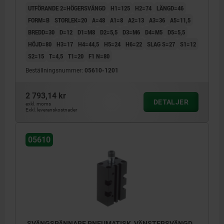
UTFÖRANDE 2=HÖGERSVÄNGD
H1=125
H2=74
LÄNGD=46
FORM=B
STORLEK=20
A=48
A1=8
A2=13
A3=36
A5=11,5
BREDD=30
D=12
D1=M8
D2=5,5
D3=M6
D4=M5
D5=5,5
HÖJD=80
H3=17
H4=44,5
H5=24
H6=22
SLAG S=27
S1=12
S2=15
T=4,5
T1=20
F1 N=80
Beställningsnummer:
05610-1201
2 793,14 kr
DETALJER
exkl. moms
Exkl. leveranskostnader
05610
SVÄNGSPÄNNARE PNEUMATISK, VÄNSTERSVÄNGD,