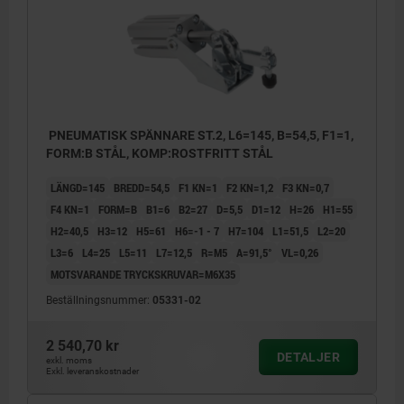
PNEUMATISK SPÄNNARE ST.2, L6=145, B=54,5, F1=1,
FORM:B STÅL, KOMP:ROSTFRITT STÅL
LÄNGD=145
BREDD=54,5
F1 KN=1
F2 KN=1,2
F3 KN=0,7
F4 KN=1
FORM=B
B1=6
B2=27
D=5,5
D1=12
H=26
H1=55
H2=40,5
H3=12
H5=61
H6=-1 - 7
H7=104
L1=51,5
L2=20
L3=6
L4=25
L5=11
L7=12,5
R=M5
Α=91,5°
VL=0,26
MOTSVARANDE TRYCKSKRUVAR=M6X35
Beställningsnummer:
05331-02
2 540,70 kr
DETALJER
exkl. moms
Exkl. leveranskostnader