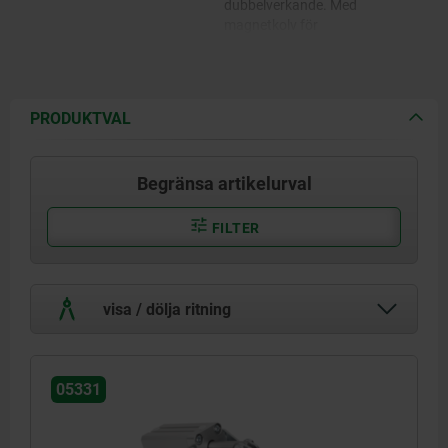
dubbelverkande. Med
magnetkolv för
ändelägesavlösning.
Spännare förzinkad och
passiverad.
Komplett med seghärdad,
PRODUKTVAL
förzinkad och passiverad
mottrycksskruv med
skyddshätta.
Begränsa artikelurval
FILTER
visa / dölja ritning
05331