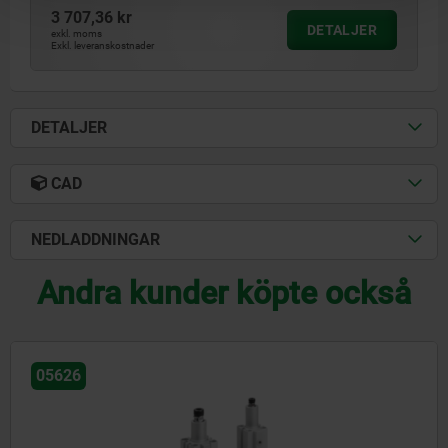
3 707,36 kr
DETALJER
exkl. moms
Exkl. leveranskostnader
DETALJER
CAD
NEDLADDNINGAR
Andra kunder köpte också
05625