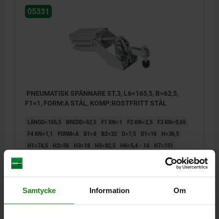
05331
PNEUMATISK SPÄNNARE ST.3, L6=165,5, B=62,5,
F1=1, FORM:A STÅL, KOMP:ROSTFRITT STÅL
LÄNGD=165,5
BREDD=62,5
F1 KN=1
F2 KN=2,5
F3 KN=0,65
F4 KN=1,1
FORM=A
B1=8
B2=32
D=7,5
D1=16
H=36,5
H1=74,5
H2=56
H3=18
H5=82,5
H6=5,4 - 14
H7=151
L1=78
L2=20
L3=7,5
L4=36
L5=19
R=G1/8
Α=90°
VL=0,35
MOTSVARANDE TRYCKSKRUVAR=M8X45
Beställningsnummer:
05331-03
Samtycke
Information
Om
2 728,63 kr
DETALJER
exkl. moms