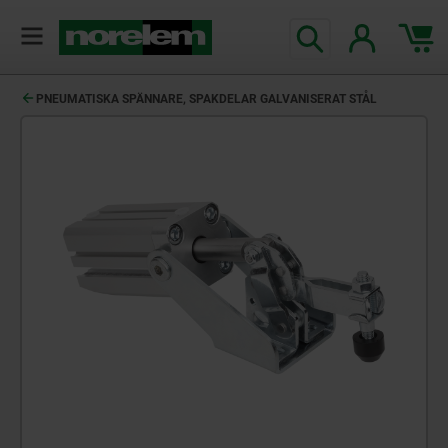
text.skipToContent
text.skipToNavigation
PNEUMATISKA SPÄNNARE, SPAKDELAR GALVANISERAT STÅL