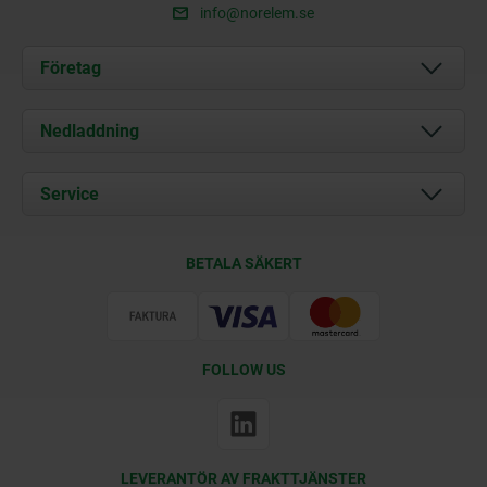
info@norelem.se
Företag
Om oss
Nedladdning
Aktuellt
Documents
Service
Kontakt
Leveransvillkor
BETALA SÄKERT
Certifiering
FOLLOW US
LEVERANTÖR AV FRAKTTJÄNSTER