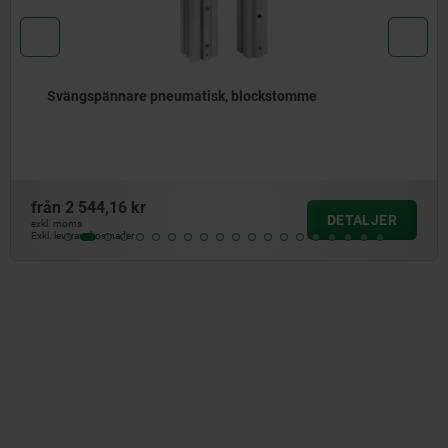
ckstomme
Adapter för svängspännare
från
187,63 kr
DETALJER
exkl. moms
Exkl. leveranskostnader