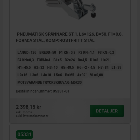
PNEUMATISK SPÄNNARE ST.1, L6=126, B=50, F1=0,8,
FORM:A STÅL, KOMP:ROSTFRITT STÅL
LÄNGD=126
BREDD=50
F1 KN=0,8
F2 KN=1,1
F3 KN=0,2
F4 KN=0,3
FORM=A
B1=5
B2=24
D=4,5
D1=8
H=21
H1=45,5
H2=32
H3=10
H5=49,5
H6=-2 - 4,5
H7=84
L1=39
L2=16
L3=6
L4=18
L5=6
R=M5
Α=92°
VL=0,08
MOTSVARANDE TRYCKSKRUVAR=M5X30
Beställningsnummer:
05331-01
2 398,15 kr
DETALJER
exkl. moms
Exkl. leveranskostnader
05331