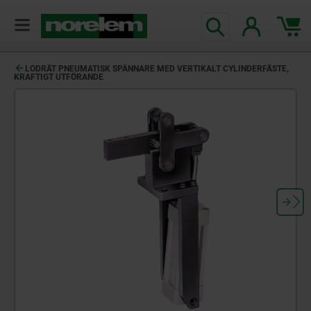
text.skipToContent
text.skipToNavigation
LODRÄT PNEUMATISK SPÄNNARE MED VERTIKALT CYLINDERFÄSTE,
KRAFTIGT UTFÖRANDE