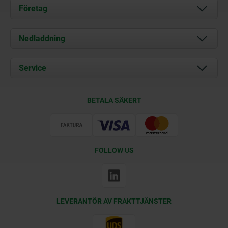
Företag
Om oss
Nedladdning
Aktuellt
Documents
Service
Kontakt
Leveransvillkor
BETALA SÄKERT
Certifiering
FOLLOW US
LEVERANTÖR AV FRAKTTJÄNSTER