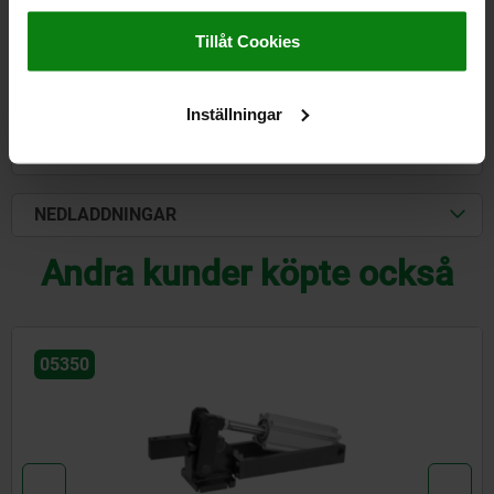
Exkl. leveranskostnader
Impressum
|
Dataskydd
|
AGB
Tillåt Cookies
DETALJER
Inställningar
CAD
NEDLADDNINGAR
Andra kunder köpte också
05332