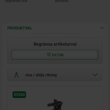
Seghärdat stål.
Brunerat.
PRODUKTVAL
Begränsa artikelurval
FILTER
visa / dölja ritning
05360