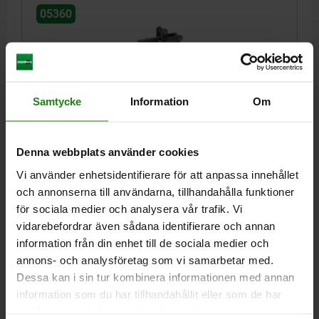
05360
Samtycke
Information
Om
PNEUMATISK SPÄNNARE M. VERTIKAL
CYL.MONTERING SEGHÄRDAT STÅL, H5=272
Denna webbplats använder cookies
Vi använder enhetsidentifierare för att anpassa innehållet
A=30
F1 KN=20
F2 KN=30
F3 KN=4
F4 KN=6
F5 KN=1,8
och annonserna till användarna, tillhandahålla funktioner
B=125
D=17
E=95
F=24,5
G=115
H=94
I=60
K=15
L=49
för sociala medier och analysera vår trafik. Vi
M=145
M1=123
N=184
O=M16X1,5
Q=13,2
S=67
T=77
vidarebefordrar även sådana identifierare och annan
U=255
V=123
W=16
X=63
Y=120
R=G1/4
Z=40
information från din enhet till de sociala medier och
TOTAL HÖJD=272
TOTAL LÄNGD=470
VL=4,3
annons- och analysföretag som vi samarbetar med.
Beställningsnummer:
05360-08
Dessa kan i sin tur kombinera informationen med annan
information som du har tillhandahållit eller som de har
13 220,89 kr
DETALJER
samlat in när du har använt deras tjänster.
exkl. moms