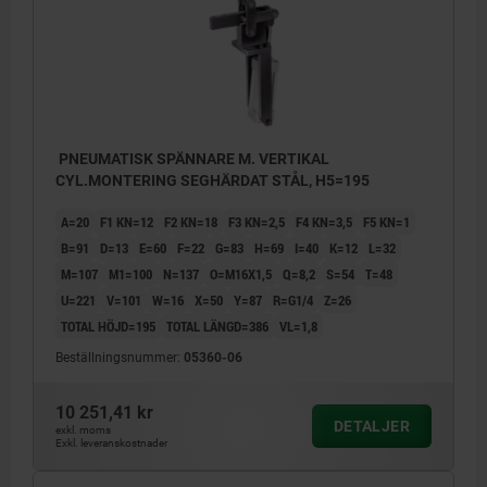
PNEUMATISK SPÄNNARE M. VERTIKAL
CYL.MONTERING SEGHÄRDAT STÅL, H5=195
A=20
F1 KN=12
F2 KN=18
F3 KN=2,5
F4 KN=3,5
F5 KN=1
B=91
D=13
E=60
F=22
G=83
H=69
I=40
K=12
L=32
M=107
M1=100
N=137
O=M16X1,5
Q=8,2
S=54
T=48
U=221
V=101
W=16
X=50
Y=87
R=G1/4
Z=26
TOTAL HÖJD=195
TOTAL LÄNGD=386
VL=1,8
Beställningsnummer:
05360-06
10 251,41 kr
DETALJER
exkl. moms
Exkl. leveranskostnader