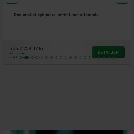
 utförande
Lodrät pneumatisk spännare med
cylinderfäste, spakdelar av galva
från
3 284,69 kr
DETALJER
exkl. moms
Exkl. leveranskostnader