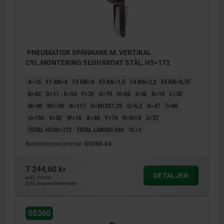
PNEUMATISK SPÄNNARE M. VERTIKAL
CYL.MONTERING SEGHÄRDAT STÅL, H5=172
A=15
F1 KN=6
F2 KN=9
F3 KN=1,5
F4 KN=2,2
F5 KN=0,75
B=82
D=11
E=54
F=20
G=70
H=65
I=30
K=10
L=35
M=90
M1=90
N=117
O=M12X1,25
Q=6,2
S=47
T=46
U=193
V=82
W=16
X=40
Y=74
R=G1/8
Z=27
TOTAL HÖJD=172
TOTAL LÄNGD=340
VL=1
Beställningsnummer:
05360-04
7 244,60 kr
DETALJER
exkl. moms
Exkl. leveranskostnader
Y = cylinderslag
05360