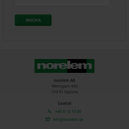
norelem AB
Wenngarn 443
193 91 Sigtuna
Central
+46 8 14 15 00
info@norelem.se