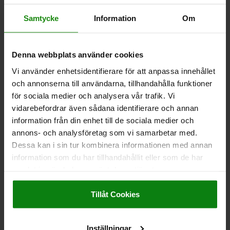
Andra kunder köpte också
Samtycke
Information
Om
NY
Denna webbplats använder cookies
03099-61
Vi använder enhetsidentifierare för att anpassa innehållet
och annonserna till användarna, tillhandahålla funktioner
för sociala medier och analysera vår trafik. Vi
vidarebefordrar även sådana identifierare och annan
information från din enhet till de sociala medier och
annons- och analysföretag som vi samarbetar med.
Dessa kan i sin tur kombinera informationen med annan
itt stål med statussensor för
Positioneringsbuss
d vred
statussensor
information som du har tillhandahållit eller som de har
samlat in när du har använt deras tjänster.
Impressum
|
Dataskydd
|
AGB
Tillåt Cookies
från
156,19 kr
DETALJER
exkl. moms
Exkl. leveranskostnader
Inställningar