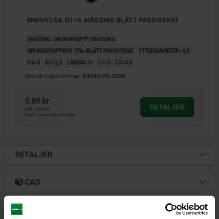
ÄNDHYLSA, D1=5, MÄSSING BLÅTT PASSIVERAT
MATERIAL GRUNDKROPP=MÄSSING
GRUNDKROPPENS YTA=BLÅTT PASSIVERAT
YTTERDIAMETER=5,5
D1=5
D2=2,5
LÄNGD=11
L1=9
L2=4,5
Beställningsnummer:
03096-25-0350
5,09 kr
DETALJER
exkl. moms
Exkl. leveranskostnader
DETALJER
1) Pressområde
CAD
NEDLADDNINGAR