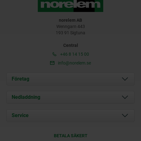
norelem AB
Wenngarn 443
193 91 Sigtuna
Central
+46 8 14 15 00
info@norelem.se
Företag
Om oss
Nedladdning
Aktuellt
Documents
Service
Kontakt
Leveransvillkor
BETALA SÄKERT