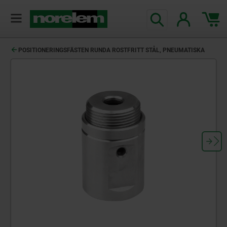
text.skipToContent
text.skipToNavigation
POSITIONERINGSFÄSTEN RUNDA ROSTFRITT STÅL, PNEUMATISKA