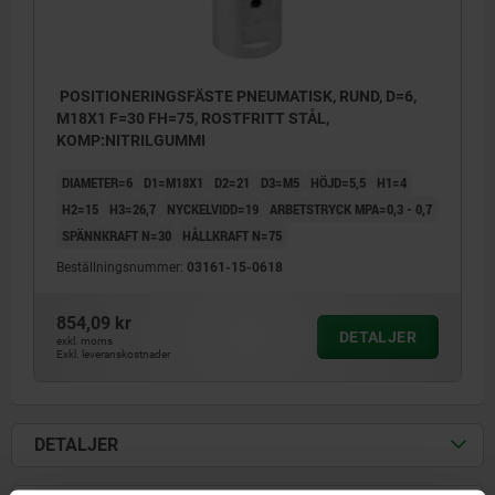
POSITIONERINGSFÄSTE PNEUMATISK, RUND, D=6,
M18X1 F=30 FH=75, ROSTFRITT STÅL,
KOMP:NITRILGUMMI
DIAMETER=6
D1=M18X1
D2=21
D3=M5
HÖJD=5,5
H1=4
H2=15
H3=26,7
NYCKELVIDD=19
ARBETSTRYCK MPA=0,3 - 0,7
SPÄNNKRAFT N=30
HÅLLKRAFT N=75
Beställningsnummer:
03161-15-0618
854,09 kr
DETALJER
exkl. moms
Exkl. leveranskostnader
1) Luftventil (ensidig)
DETALJER
2) Anslutning ”Spänna”
3) Spännbult