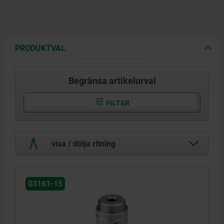
PRODUKTVAL
Begränsa artikelurval
FILTER
visa / dölja ritning
03161-15