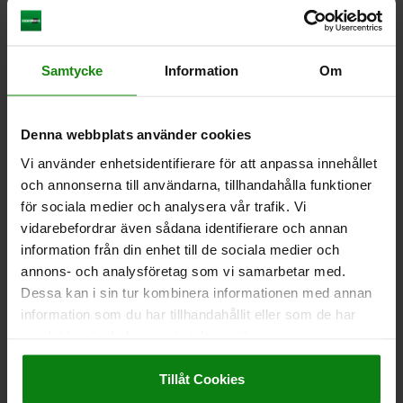
CAD
4) Positioneringsfäste
NEDLADDNINGAR
Samtycke
Information
Om
Andra kunder köpte också
Denna webbplats använder cookies
Vi använder enhetsidentifierare för att anpassa innehållet
3152
och annonserna till användarna, tillhandahålla funktioner
för sociala medier och analysera vår trafik. Vi
vidarebefordrar även sådana identifierare och annan
information från din enhet till de sociala medier och
annons- och analysföretag som vi samarbetar med.
Dessa kan i sin tur kombinera informationen med annan
information som du har tillhandahållit eller som de har
Positioneringsbult
samlat in när du har använt deras tjänster.
Impressum
|
Dataskydd
|
AGB
Tillåt Cookies