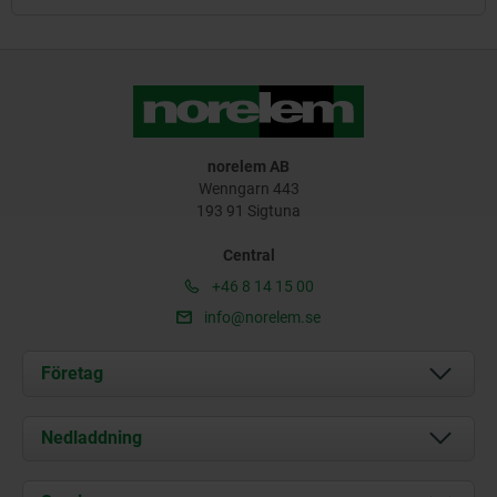
norelem AB
Wenngarn 443
193 91 Sigtuna
Central
+46 8 14 15 00
info@norelem.se
Företag
Om oss
Nedladdning
Aktuellt
Documents