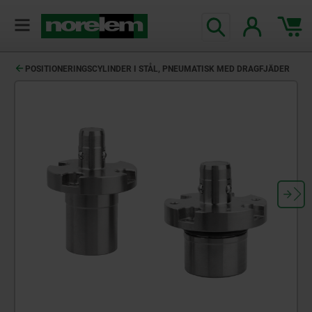
text.skipToContent
text.skipToNavigation
POSITIONERINGSCYLINDER I STÅL, PNEUMATISK MED DRAGFJÄDER