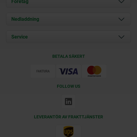
Företag
Om oss
Nedladdning
Aktuellt
Documents
Service
Kontakt
Leveransvillkor
BETALA SÄKERT
Certifiering
FOLLOW US
LEVERANTÖR AV FRAKTTJÄNSTER