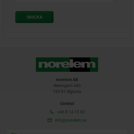
norelem AB
Wenngarn 443
193 91 Sigtuna
Central
+46 8 14 15 00
info@norelem.se