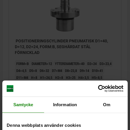
POSITIONERINGSCYLINDER PNEUMATISK D1=40,
D=12, D2=24, FORM:B, SEGHÄRDAT STÅL
FÖRNICKLAD
FORM=B
DIAMETER=12
YTTERDIAMETER=40
D2=24
D3=23,4
D4=4,5
D5=8
D6=32
D7=M4
D8=23,8
D9=14
D10=41
D11=M4
H=8
H1=24,5
H2=8
H3=25
H4=3,5
H5=8,5
H6=25,5
H7=8,5
HÅLLKRAFT F1 N=250
Beställningsnummer:
03161-212
Samtycke
Information
Om
1 313,19 kr
DETALJER
exkl. moms
Exkl. leveranskostnader
Denna webbplats använder cookies