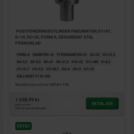
POSITIONERINGSCYLINDER PNEUMATISK D1=51,
D=16, D2=32, FORM:A, SEGHÄRDAT STÅL
FÖRNICKLAD
FORM=A
DIAMETER=16
YTTERDIAMETER=51
D2=32
D3=31,4
D4=5,5
D5=9,5
D6=41
D8=31,8
D10=52
D11=M5
H=8,5
H1=31,7
H2=9,5
H3=28,5
H4=4
H5=9
H7=10
HÅLLKRAFT F1 N=350
Beställningsnummer:
03161-116
1 638,99 kr
DETALJER
exkl. moms
Exkl. leveranskostnader
03161