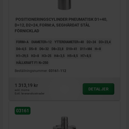
POSITIONERINGSCYLINDER PNEUMATISK D1=40,
D=12, D2=24, FORM:A, SEGHÄRDAT STÅL
FÖRNICKLAD
FORM=A
DIAMETER=12
YTTERDIAMETER=40
D2=24
D3=23,4
D4=4,5
D5=8
D6=32
D8=23,8
D10=41
D11=M4
H=8
H1=29,5
H2=8
H3=25
H4=3,5
H5=8,5
H7=8,5
HÅLLKRAFT F1 N=250
Beställningsnummer:
03161-112
1 313,19 kr
DETALJER
exkl. moms
Exkl. leveranskostnader
03161