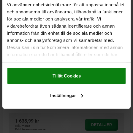
03161
Vi använder enhetsidentifierare för att anpassa innehållet
och annonserna till användarna, tillhandahålla funktioner
för sociala medier och analysera vår trafik. Vi
vidarebefordrar även sådana identifierare och annan
information från din enhet till de sociala medier och
annons- och analysföretag som vi samarbetar med.
Dessa kan i sin tur kombinera informationen med annan
POSITIONERINGSCYLINDER PNEUMATISK D1=51,
information som du har tillhandahållit eller som de har
D=16, D2=32, FORM:B, SEGHÄRDAT STÅL
samlat in när du har använt deras tjänster.
FÖRNICKLAD
Impressum
|
Dataskydd
|
AGB
Tillåt Cookies
FORM=B
DIAMETER=16
YTTERDIAMETER=51
D2=32
D3=31,4
D4=5,5
D5=9,5
D6=41
D7=M5
D8=31,8
D9=20
D10=52
D11=M5
H=8,5
H1=25,5
H2=9,5
H3=28,5
H4=4
H5=9
Inställningar
H6=26,5
H7=10
HÅLLKRAFT F1 N=350
Beställningsnummer:
03161-216
1 638,99 kr
DETALJER
exkl. moms
Exkl. leveranskostnader