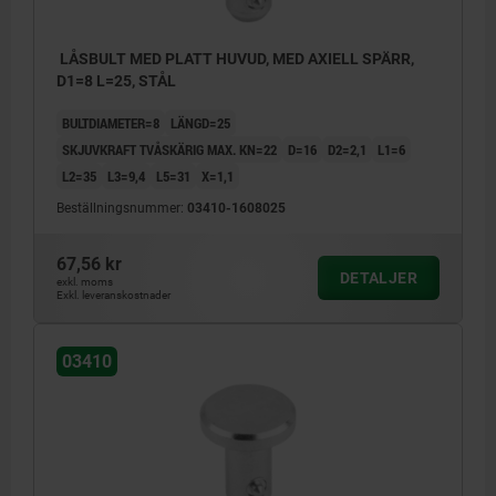
LÅSBULT MED PLATT HUVUD, MED AXIELL SPÄRR,
D1=8 L=25, STÅL
BULTDIAMETER=8
LÄNGD=25
SKJUVKRAFT TVÅSKÄRIG MAX. KN=22
D=16
D2=2,1
L1=6
L2=35
L3=9,4
L5=31
X=1,1
Beställningsnummer:
03410-1608025
67,56 kr
DETALJER
exkl. moms
Exkl. leveranskostnader
03410