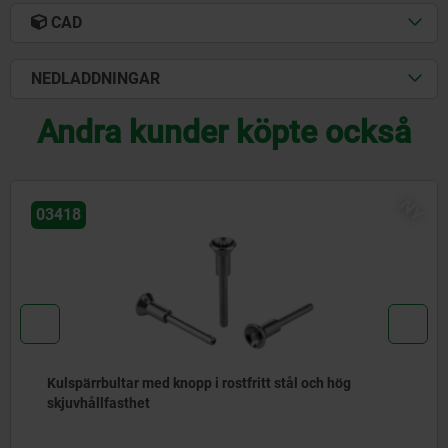
CAD
NEDLADDNINGAR
Andra kunder köpte också
NY
03418
l och hög
Kulspärrbultar med knopp i rostfritt s