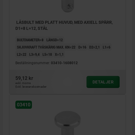
LÅSBULT MED PLATT HUVUD, MED AXIELL SPÄRR,
D1=8 L=12, STÅL
BULTDIAMETER=8
LÄNGD=12
SKJUVKRAFT TVÅSKÄRIG MAX. KN=22
D=16
D2=2,1
L1=6
L2=22
L3=9,4
L5=18
X=1,1
Beställningsnummer:
03410-1608012
59,12 kr
DETALJER
exkl. moms
Exkl. leveranskostnader
03410