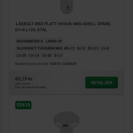
LÅSBULT MED PLATT HUVUD, MED AXIELL SPÄRR,
D1=6 L=20, STÅL
BULTDIAMETER=6
LÄNGD=20
SKJUVKRAFT TVÅSKÄRIG MAX. KN=12
D=12
D2=2,1
L1=6
L2=29
L3=7,4
L5=26
X=1,1
Beställningsnummer:
03410-1206020
63,19 kr
DETALJER
exkl. moms
Exkl. leveranskostnader
03410