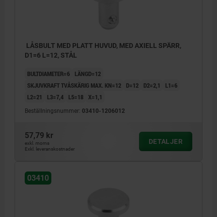
LÅSBULT MED PLATT HUVUD, MED AXIELL SPÄRR,
D1=6 L=12, STÅL
BULTDIAMETER=6
LÄNGD=12
SKJUVKRAFT TVÅSKÄRIG MAX. KN=12
D=12
D2=2,1
L1=6
L2=21
L3=7,4
L5=18
X=1,1
Beställningsnummer:
03410-1206012
57,79 kr
DETALJER
exkl. moms
Exkl. leveranskostnader
03410