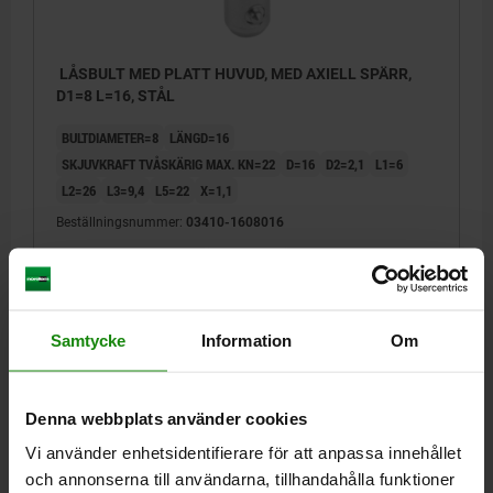
LÅSBULT MED PLATT HUVUD, MED AXIELL SPÄRR,
D1=8 L=16, STÅL
BULTDIAMETER=8
LÄNGD=16
SKJUVKRAFT TVÅSKÄRIG MAX. KN=22
D=16
D2=2,1
L1=6
L2=26
L3=9,4
L5=22
X=1,1
Beställningsnummer:
03410-1608016
60,95 kr
DETALJER
exkl. moms
Exkl. leveranskostnader
Samtycke
Information
Om
03410
Denna webbplats använder cookies
Vi använder enhetsidentifierare för att anpassa innehållet
och annonserna till användarna, tillhandahålla funktioner