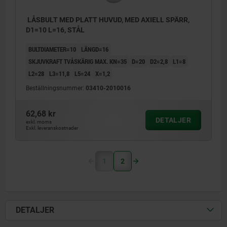
LÅSBULT MED PLATT HUVUD, MED AXIELL SPÄRR,
D1=10 L=16, STÅL
BULTDIAMETER=10
LÄNGD=16
SKJUVKRAFT TVÅSKÄRIG MAX. KN=35
D=20
D2=2,8
L1=8
L2=28
L3=11,8
L5=24
X=1,2
Beställningsnummer:
03410-2010016
62,68 kr
DETALJER
exkl. moms
Exkl. leveranskostnader
1
2
DETALJER