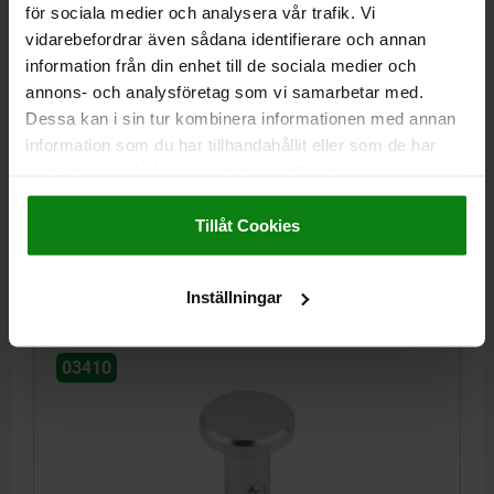
för sociala medier och analysera vår trafik. Vi
vidarebefordrar även sådana identifierare och annan
information från din enhet till de sociala medier och
LÅSBULT MED PLATT HUVUD, MED AXIELL SPÄRR,
D1=8 L=20, STÅL
annons- och analysföretag som vi samarbetar med.
Dessa kan i sin tur kombinera informationen med annan
BULTDIAMETER=8
LÄNGD=20
information som du har tillhandahållit eller som de har
SKJUVKRAFT TVÅSKÄRIG MAX. KN=22
D=16
D2=2,1
L1=6
samlat in när du har använt deras tjänster.
L2=30
L3=9,4
L5=26
X=1,1
Impressum
|
Dataskydd
|
AGB
Beställningsnummer:
03410-1608020
Tillåt Cookies
63,90 kr
DETALJER
exkl. moms
Inställningar
Exkl. leveranskostnader
03410