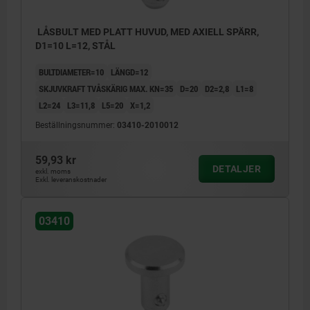
LÅSBULT MED PLATT HUVUD, MED AXIELL SPÄRR,
D1=10 L=12, STÅL
BULTDIAMETER=10
LÄNGD=12
SKJUVKRAFT TVÅSKÄRIG MAX. KN=35
D=20
D2=2,8
L1=8
L2=24
L3=11,8
L5=20
X=1,2
Beställningsnummer:
03410-2010012
59,93 kr
DETALJER
exkl. moms
Exkl. leveranskostnader
03410