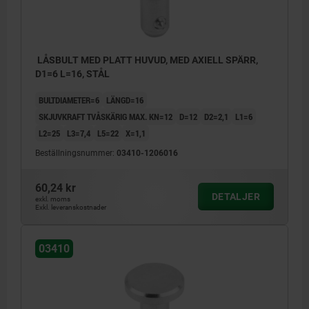
LÅSBULT MED PLATT HUVUD, MED AXIELL SPÄRR,
D1=6 L=16, STÅL
BULTDIAMETER=6
LÄNGD=16
SKJUVKRAFT TVÅSKÄRIG MAX. KN=12
D=12
D2=2,1
L1=6
L2=25
L3=7,4
L5=22
X=1,1
Beställningsnummer:
03410-1206016
60,24 kr
DETALJER
exkl. moms
Exkl. leveranskostnader
03410