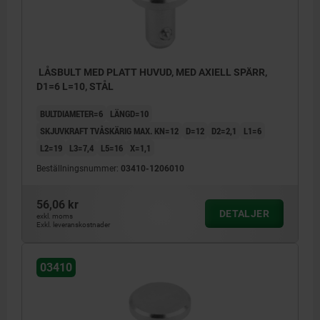
LÅSBULT MED PLATT HUVUD, MED AXIELL SPÄRR,
D1=6 L=10, STÅL
BULTDIAMETER=6
LÄNGD=10
SKJUVKRAFT TVÅSKÄRIG MAX. KN=12
D=12
D2=2,1
L1=6
L2=19
L3=7,4
L5=16
X=1,1
Beställningsnummer:
03410-1206010
56,06 kr
DETALJER
exkl. moms
Exkl. leveranskostnader
Fasning för motdel Xmin. x 45°
03410