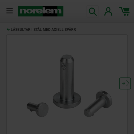
text.skipToContent
text.skipToNavigation
LÅSBULTAR I STÅL MED AXIELL SPÄRR