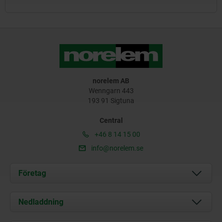
norelem AB
Wenngarn 443
193 91 Sigtuna
Central
+46 8 14 15 00
info@norelem.se
Företag
Om oss
Nedladdning
Aktuellt