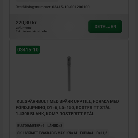
Beställningsnummer:
03415-10-001206100
220,80 kr
DETALJER
exkl. moms
Exkl. leveranskostnader
03415-10
KULSPÄRRBULT MED SPÄRR UPPTILL, FORM:A MED
FÖRDJUPNING, D1=6, L5=150, ROSTFRITT STÅL
1.4305 BLANK, KOMP:ROSTFRITT STÅL
BULTDIAMETER=6
LÄNGD=3
SKJUVKRAFT TVÅSKÄRIG MAX. KN=14
FORM=A
D=11,5