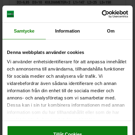
D2=6,85
D3=10
KULDIAMETER=2
L1=147
L2=25
L5=150
SW=11
FÄSTHÅL H11=6
Beställningsnummer:
03415-10-001206150
Samtycke
Information
Om
223,04 kr
DETALJER
exkl. moms
Exkl. leveranskostnader
Denna webbplats använder cookies
03415-10
Vi använder enhetsidentifierare för att anpassa innehållet
och annonserna till användarna, tillhandahålla funktioner
för sociala medier och analysera vår trafik. Vi
vidarebefordrar även sådana identifierare och annan
information från din enhet till de sociala medier och
annons- och analysföretag som vi samarbetar med.
Dessa kan i sin tur kombinera informationen med annan
KULSPÄRRBULT MED SPÄRR UPPTILL, FORM:A MED
information som du har tillhandahållit eller som de har
FÖRDJUPNING, D1=8, L5=100, ROSTFRITT STÅL
samlat in när du har använt deras tjänster.
1.4305 BLANK, KOMP:ROSTFRITT STÅL
Impressum
|
Dataskydd
|
AGB
BULTDIAMETER=8
LÄNGD=3,5
Tillåt Cookies