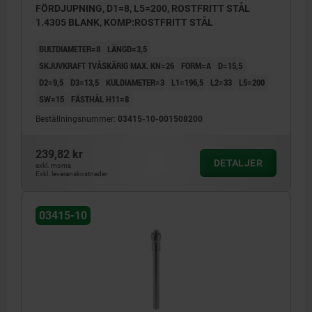
FÖRDJUPNING, D1=8, L5=200, ROSTFRITT STÅL
1.4305 BLANK, KOMP:ROSTFRITT STÅL
BULTDIAMETER=8
LÄNGD=3,5
SKJUVKRAFT TVÅSKÄRIG MAX. KN=26
FORM=A
D=15,5
D2=9,5
D3=13,5
KULDIAMETER=3
L1=196,5
L2=33
L5=200
SW=15
FÄSTHÅL H11=8
Beställningsnummer:
03415-10-001508200
239,82 kr
DETALJER
exkl. moms
Exkl. leveranskostnader
03415-10