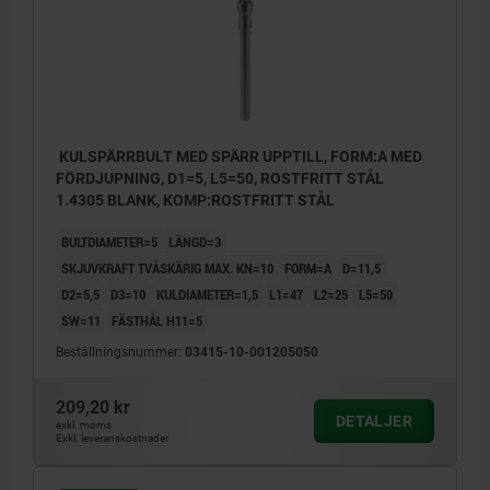
KULSPÄRRBULT MED SPÄRR UPPTILL, FORM:A MED
FÖRDJUPNING, D1=5, L5=50, ROSTFRITT STÅL
1.4305 BLANK, KOMP:ROSTFRITT STÅL
BULTDIAMETER=5
LÄNGD=3
SKJUVKRAFT TVÅSKÄRIG MAX. KN=10
FORM=A
D=11,5
D2=5,5
D3=10
KULDIAMETER=1,5
L1=47
L2=25
L5=50
SW=11
FÄSTHÅL H11=5
Beställningsnummer:
03415-10-001205050
209,20 kr
DETALJER
exkl. moms
Exkl. leveranskostnader