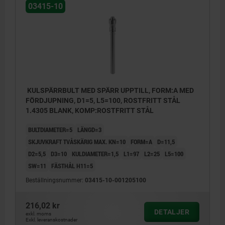
03415-10
KULSPÄRRBULT MED SPÄRR UPPTILL, FORM:A MED
FÖRDJUPNING, D1=5, L5=100, ROSTFRITT STÅL
1.4305 BLANK, KOMP:ROSTFRITT STÅL
BULTDIAMETER=5
LÄNGD=3
SKJUVKRAFT TVÅSKÄRIG MAX. KN=10
FORM=A
D=11,5
D2=5,5
D3=10
KULDIAMETER=1,5
L1=97
L2=25
L5=100
SW=11
FÄSTHÅL H11=5
Beställningsnummer:
03415-10-001205100
216,02 kr
DETALJER
exkl. moms
Exkl. leveranskostnader