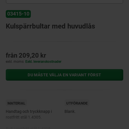
03415-10
Kulspärrbultar med huvudlås
från
209,20 kr
exkl. moms
Exkl. leveranskostnader
DU MÅSTE VÄLJA EN VARIANT FÖRST
MATERIAL
UTFÖRANDE
Handtag och tryckknapp i
Blank.
rostfritt stål 1.4305.
Bult i rostfritt stål 1.4305.