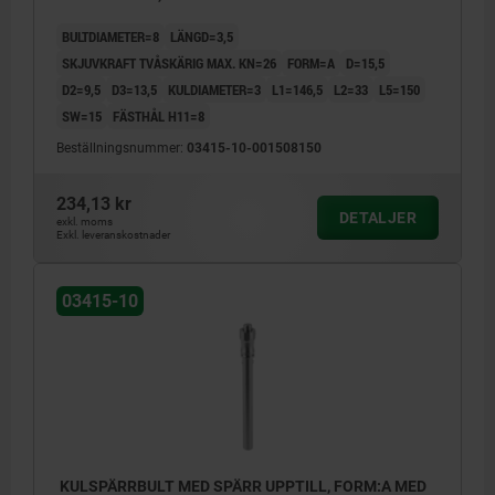
BULTDIAMETER=8
LÄNGD=3,5
SKJUVKRAFT TVÅSKÄRIG MAX. KN=26
FORM=A
D=15,5
D2=9,5
D3=13,5
KULDIAMETER=3
L1=146,5
L2=33
L5=150
SW=15
FÄSTHÅL H11=8
Beställningsnummer:
03415-10-001508150
234,13 kr
DETALJER
exkl. moms
Exkl. leveranskostnader
03415-10
KULSPÄRRBULT MED SPÄRR UPPTILL, FORM:A MED