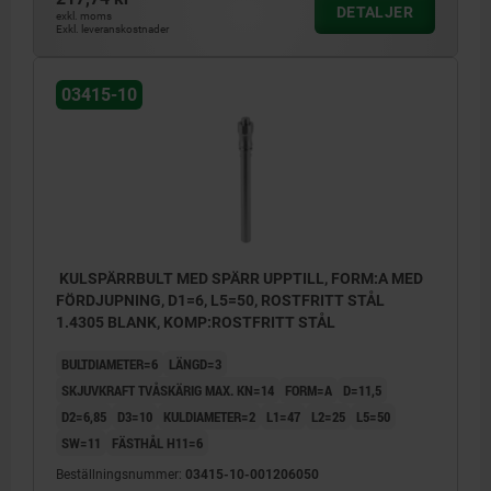
DETALJER
exkl. moms
Exkl. leveranskostnader
03415-10
KULSPÄRRBULT MED SPÄRR UPPTILL, FORM:A MED
FÖRDJUPNING, D1=6, L5=50, ROSTFRITT STÅL
1.4305 BLANK, KOMP:ROSTFRITT STÅL
BULTDIAMETER=6
LÄNGD=3
SKJUVKRAFT TVÅSKÄRIG MAX. KN=14
FORM=A
D=11,5
D2=6,85
D3=10
KULDIAMETER=2
L1=47
L2=25
L5=50
SW=11
FÄSTHÅL H11=6
Beställningsnummer:
03415-10-001206050