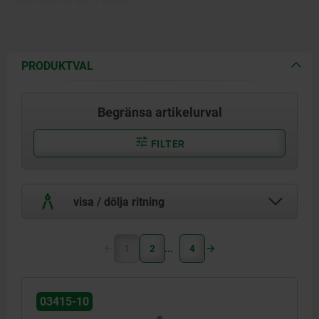
Kulor i rostfritt stål 1.4125.
Tryckfjäder och bygel i rostfritt
PRODUKTVAL
stål 1.4310.
Begränsa artikelurval
FILTER
visa / dölja ritning
1
2
4
03415-10