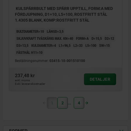
KULSPÄRRBULT MED SPÄRR UPPTILL, FORM:A MED
FÖRDJUPNING, D1=10, L5=100, ROSTFRITT STÅL
1.4305 BLANK, KOMP:ROSTFRITT STÅL
BULTDIAMETER=10
LÄNGD=3,5
SKJUVKRAFT TVÅSKÄRIG MAX. KN=40
FORM=A
D=15,5
D2=12
D3=13,5
KULDIAMETER=4
L1=96,5
L2=33
L5=100
SW=15
FÄSTHÅL H11=10
Beställningsnummer:
03415-10-001510100
237,48 kr
DETALJER
exkl. moms
Exkl. leveranskostnader
1
2
4