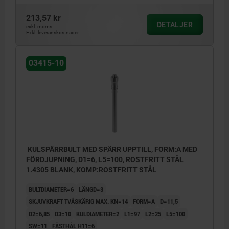
213,57 kr
DETALJER
exkl. moms
Exkl. leveranskostnader
03415-10
KULSPÄRRBULT MED SPÄRR UPPTILL, FORM:A MED
FÖRDJUPNING, D1=6, L5=100, ROSTFRITT STÅL
1.4305 BLANK, KOMP:ROSTFRITT STÅL
BULTDIAMETER=6
LÄNGD=3
SKJUVKRAFT TVÅSKÄRIG MAX. KN=14
FORM=A
D=11,5
D2=6,85
D3=10
KULDIAMETER=2
L1=97
L2=25
L5=100
SW=11
FÄSTHÅL H11=6