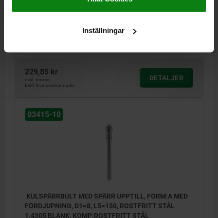
SKJUVKRAFT TVÅSKÄRIG MAX. KN=26
FORM=A
D=15,5
D2=9,5
D3=13,5
KULDIAMETER=3
L1=96,5
L2=33
L5=100
Inställningar
SW=15
FÄSTHÅL H11=8
Beställningsnummer:
03415-10-001508100
229,85 kr
DETALJER
exkl. moms
Exkl. leveranskostnader
03415-10
KULSPÄRRBULT MED SPÄRR UPPTILL, FORM:A MED
FÖRDJUPNING, D1=8, L5=150, ROSTFRITT STÅL
1.4305 BLANK, KOMP:ROSTFRITT STÅL