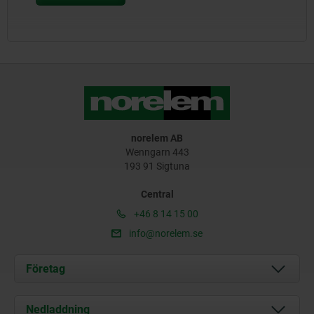
norelem AB
Wenngarn 443
193 91 Sigtuna
Central
+46 8 14 15 00
info@norelem.se
Företag
Om oss
Nedladdning