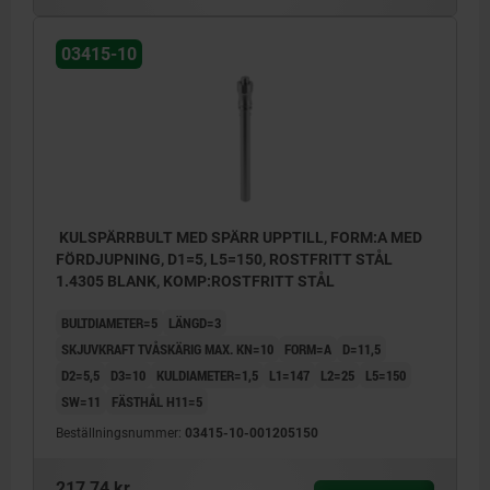
03415-10
KULSPÄRRBULT MED SPÄRR UPPTILL, FORM:A MED
FÖRDJUPNING, D1=5, L5=150, ROSTFRITT STÅL
1.4305 BLANK, KOMP:ROSTFRITT STÅL
BULTDIAMETER=5
LÄNGD=3
SKJUVKRAFT TVÅSKÄRIG MAX. KN=10
FORM=A
D=11,5
D2=5,5
D3=10
KULDIAMETER=1,5
L1=147
L2=25
L5=150
SW=11
FÄSTHÅL H11=5
Beställningsnummer:
03415-10-001205150
217,74 kr