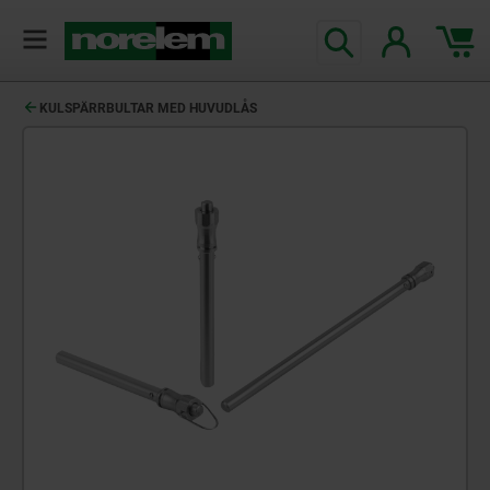
text.skipToContent
text.skipToNavigation
KULSPÄRRBULTAR MED HUVUDLÅS