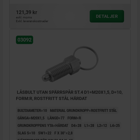
121,39 kr
DETALJER
exkl. moms
Exkl. leveranskostnader
03092
LÅSBULT UTAN SPÄRRSPÅR ST.4 D1=M20X1,5, D=10,
FORM:R, ROSTFRITT STÅL HÄRDAT
BULTDIAMETER=10
MATERIAL GRUNDKROPP=ROSTFRITT STÅL
GÄNGA=M20X1,5
LÄNGD=77
FORM=R
GRUNDKROPPENS YTA=HÄRDAT
D4=28
L1=28
L2=12
L4=25
SLAG S=10
SW1=22
F X 30°=2,8