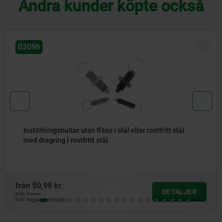
Andra kunder köpte också
NY
03097
Slät inställningsbultar utan fläns i stål eller rostfri
med knopp i plast
från
62,78 kr
JER
DETA
exkl. moms
Exkl. leveranskostnader