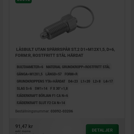
LÅSBULT UTAN SPÄRRSPÅR ST.2 D1=M12X1,5, D=6,
FORM:R, ROSTFRITT STÅL HÄRDAT
BULTDIAMETER=6
MATERIAL GRUNDKROPP=ROSTFRITT STÅL
GÄNGA=M12X1,5
LÄNGD=57
FORM=R
GRUNDKROPPENS YTA=HÄRDAT
D4=23
L1=20
L2=8
L4=17
SLAG S=6
SW1=14
F X 30°=1,8
FJÄDERKRAFT BÖRJAN F1 CA N=6
FJÄDERKRAFT SLUT F2 CA N=14
Beställningsnummer:
03092-03206
91,47 kr
DETALJER
exkl. moms