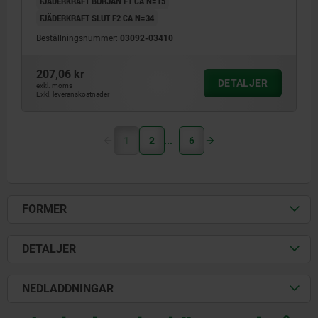
FJÄDERKRAFT BÖRJAN F1 CA N=15
FJÄDERKRAFT SLUT F2 CA N=34
Beställningsnummer:
03092-03410
207,06 kr
DETALJER
exkl. moms
Exkl. leveranskostnader
1
2
6
FORMER
DETALJER
NEDLADDNINGAR