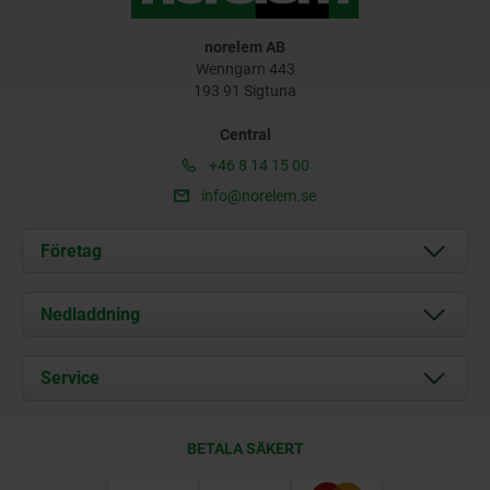
norelem AB
Wenngarn 443
193 91 Sigtuna
Central
+46 8 14 15 00
info@norelem.se
Företag
Om oss
Nedladdning
Aktuellt
Documents
Service
Kontakt
Leveransvillkor
BETALA SÄKERT
Certifiering