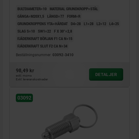
BULTDIAMETER=10
MATERIAL GRUNDKROPP=STÅL
GÄNGA=M20X1,5
LÄNGD=77
FORM=R
GRUNDKROPPENS YTA=HÄRDAT
D4=28
L1=28
L2=12
L4=25
SLAG S=10
SW1=22
F X 30°=2,8
FJÄDERKRAFT BÖRJAN F1 CA N=15
FJÄDERKRAFT SLUT F2 CA N=34
Beställningsnummer:
03092-3410
98,49 kr
DETALJER
exkl. moms
Exkl. leveranskostnader
03092