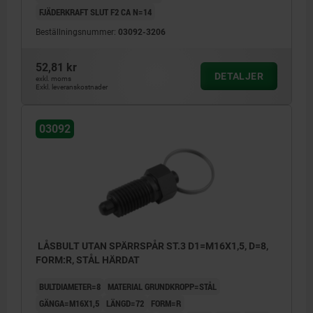
FJÄDERKRAFT SLUT F2 CA N=14
Beställningsnummer:
03092-3206
52,81 kr
DETALJER
exkl. moms
Exkl. leveranskostnader
03092
LÅSBULT UTAN SPÄRRSPÅR ST.3 D1=M16X1,5, D=8,
FORM:R, STÅL HÄRDAT
BULTDIAMETER=8
MATERIAL GRUNDKROPP=STÅL
GÄNGA=M16X1,5
LÄNGD=72
FORM=R