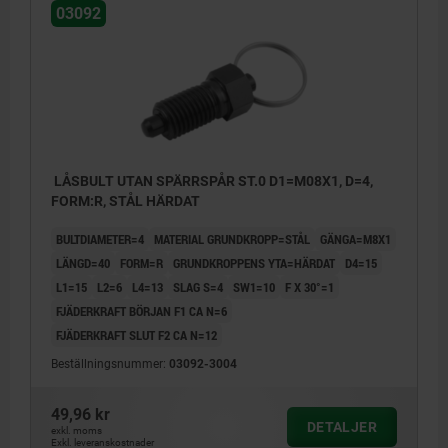
03092
LÅSBULT UTAN SPÄRRSPÅR ST.0 D1=M08X1, D=4,
FORM:R, STÅL HÄRDAT
BULTDIAMETER=4
MATERIAL GRUNDKROPP=STÅL
GÄNGA=M8X1
LÄNGD=40
FORM=R
GRUNDKROPPENS YTA=HÄRDAT
D4=15
L1=15
L2=6
L4=13
SLAG S=4
SW1=10
F X 30°=1
FJÄDERKRAFT BÖRJAN F1 CA N=6
FJÄDERKRAFT SLUT F2 CA N=12
Beställningsnummer:
03092-3004
Form R: utan spärr, utan låsmutter
49,96 kr
DETALJER
exkl. moms
Form S: utan spärr, med låsmutter
Exkl. leveranskostnader