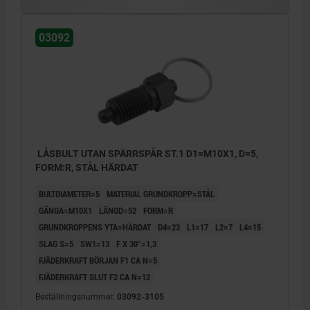
Form V: med spärr, utan låsmutter
03092
Form W: med spärr, med låsmutter
LÅSBULT UTAN SPÄRRSPÅR ST.1 D1=M10X1, D=5,
FORM:R, STÅL HÄRDAT
BULTDIAMETER=5
MATERIAL GRUNDKROPP=STÅL
GÄNGA=M10X1
LÄNGD=52
FORM=R
GRUNDKROPPENS YTA=HÄRDAT
D4=23
L1=17
L2=7
L4=15
SLAG S=5
SW1=13
F X 30°=1,3
FJÄDERKRAFT BÖRJAN F1 CA N=5
FJÄDERKRAFT SLUT F2 CA N=12
Beställningsnummer:
03092-3105