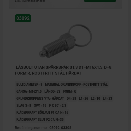
Exkl. leveranskostnader
03092
LÅSBULT UTAN SPÄRRSPÅR ST.3 D1=M16X1,5, D=8,
FORM:R, ROSTFRITT STÅL HÄRDAT
BULTDIAMETER=8
MATERIAL GRUNDKROPP=ROSTFRITT STÅL
GÄNGA=M16X1,5
LÄNGD=72
FORM=R
GRUNDKROPPENS YTA=HÄRDAT
D4=28
L1=26
L2=10
L4=23
SLAG S=8
SW1=19
F X 30°=2,3
FJÄDERKRAFT BÖRJAN F1 CA N=15
FJÄDERKRAFT SLUT F2 CA N=35
Beställningsnummer:
03092-03308