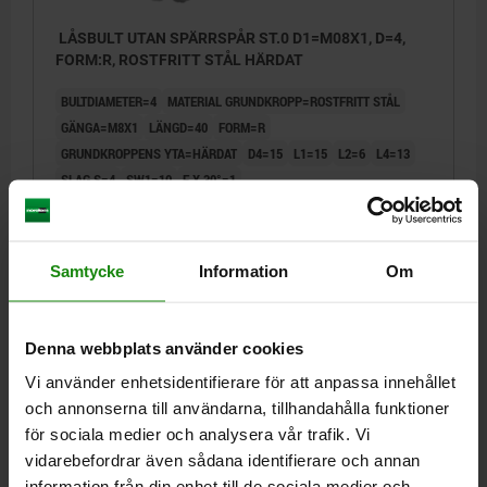
LÅSBULT UTAN SPÄRRSPÅR ST.0 D1=M08X1, D=4,
FORM:R, ROSTFRITT STÅL HÄRDAT
BULTDIAMETER=4
MATERIAL GRUNDKROPP=ROSTFRITT STÅL
GÄNGA=M8X1
LÄNGD=40
FORM=R
GRUNDKROPPENS YTA=HÄRDAT
D4=15
L1=15
L2=6
L4=13
SLAG S=4
SW1=10
F X 30°=1
FJÄDERKRAFT BÖRJAN F1 CA N=6
FJÄDERKRAFT SLUT F2 CA N=12
Beställningsnummer:
03092-03004
Samtycke
Information
Om
81,30 kr
DETALJER
exkl. moms
Denna webbplats använder cookies
Exkl. leveranskostnader
Vi använder enhetsidentifierare för att anpassa innehållet
och annonserna till användarna, tillhandahålla funktioner
03092
för sociala medier och analysera vår trafik. Vi
vidarebefordrar även sådana identifierare och annan
information från din enhet till de sociala medier och