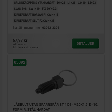
GRUNDKROPPENS YTA=HÄRDAT
D4=28
L1=26
L2=10
L4=23
SLAG S=8
SW1=19
F X 30°=2,3
FJÄDERKRAFT BÖRJAN F1 CA N=15
FJÄDERKRAFT SLUT F2 CA N=35
Beställningsnummer:
03092-3308
67,97 kr
DETALJER
exkl. moms
Exkl. leveranskostnader
03092
LÅSBULT UTAN SPÄRRSPÅR ST.4 D1=M20X1,5, D=10,
FORM:R, STÅL HÄRDAT