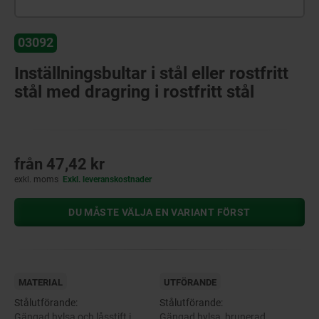
03092
Inställningsbultar i stål eller rostfritt
stål med dragring i rostfritt stål
från
47,42 kr
exkl. moms
Exkl. leveranskostnader
DU MÅSTE VÄLJA EN VARIANT FÖRST
MATERIAL
UTFÖRANDE
Stålutförande:
Stålutförande:
Gängad hylsa och låsstift i
Gängad hylsa, brunerad.