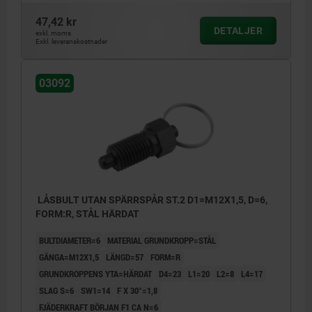
47,42 kr
DETALJER
exkl. moms
Exkl. leveranskostnader
03092
LÅSBULT UTAN SPÄRRSPÅR ST.2 D1=M12X1,5, D=6,
FORM:R, STÅL HÄRDAT
BULTDIAMETER=6
MATERIAL GRUNDKROPP=STÅL
GÄNGA=M12X1,5
LÄNGD=57
FORM=R
GRUNDKROPPENS YTA=HÄRDAT
D4=23
L1=20
L2=8
L4=17
SLAG S=6
SW1=14
F X 30°=1,8
FJÄDERKRAFT BÖRJAN F1 CA N=6