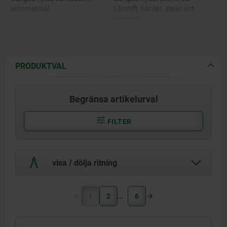
automatstål.
Låsstift, härdat, slipat och
brunerat.
Utförande i rostfritt stål:
Gängad hylsa 1.4305.
Utförande i rostfritt stål:
Låsstift härdat 1.4034.
Gängad hylsa, blank.
Låsstift ej härdat 1.4305.
Låsstift, härdat och slipat,
PRODUKTVAL
blankt.
Nyckelring 1.4310.
Låsstift, ej härdat och slipat,
blankt.
Begränsa artikelurval
Nyckelring blank.
FILTER
visa / dölja ritning
1
2
6