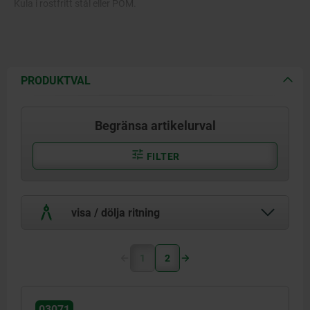
Kula i rostfritt stål eller POM.
PRODUKTVAL
Begränsa artikelurval
FILTER
visa / dölja ritning
1
2
03071