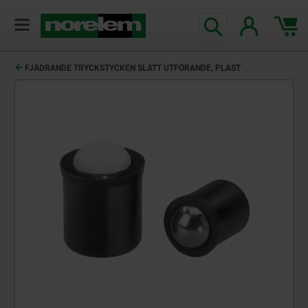
text.skipToContent
text.skipToNavigation
FJÄDRANDE TRYCKSTYCKEN SLÄTT UTFÖRANDE, PLAST