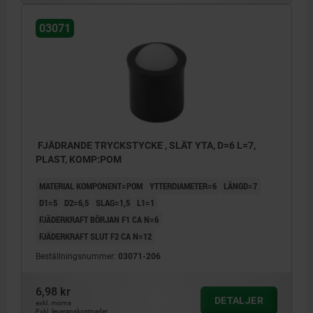
03071
FJÄDRANDE TRYCKSTYCKE , SLÄT YTA, D=6 L=7,
PLAST, KOMP:POM
MATERIAL KOMPONENT=POM
YTTERDIAMETER=6
LÄNGD=7
D1=5
D2=6,5
SLAG=1,5
L1=1
FJÄDERKRAFT BÖRJAN F1 CA N=6
FJÄDERKRAFT SLUT F2 CA N=12
Beställningsnummer:
03071-206
6,98 kr
DETALJER
exkl. moms
Exkl. leveranskostnader