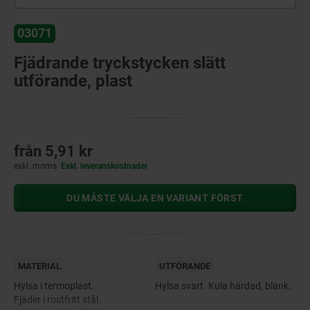
03071
Fjädrande tryckstycken slätt
utförande, plast
från
5,91 kr
exkl. moms
Exkl. leveranskostnader
DU MÅSTE VÄLJA EN VARIANT FÖRST
MATERIAL
UTFÖRANDE
Hylsa i termoplast.
Hylsa svart. Kula härdad, blank.
Fjäder i rostfritt stål.