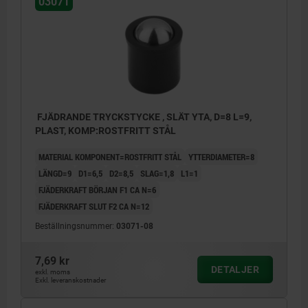
03071
FJÄDRANDE TRYCKSTYCKE , SLÄT YTA, D=8 L=9,
PLAST, KOMP:ROSTFRITT STÅL
MATERIAL KOMPONENT=ROSTFRITT STÅL
YTTERDIAMETER=8
LÄNGD=9
D1=6,5
D2=8,5
SLAG=1,8
L1=1
FJÄDERKRAFT BÖRJAN F1 CA N=6
FJÄDERKRAFT SLUT F2 CA N=12
Beställningsnummer:
03071-08
7,69 kr
DETALJER
exkl. moms
Exkl. leveranskostnader