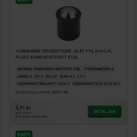
FJÄDRANDE TRYCKSTYCKE , SLÄT YTA, D=4 L=5,
PLAST, KOMP:ROSTFRITT STÅL
MATERIAL KOMPONENT=ROSTFRITT STÅL
YTTERDIAMETER=4
LÄNGD=5
D1=3
D2=4,6
SLAG=0,7
L1=1
FJÄDERKRAFT BÖRJAN F1 CA N=3
FJÄDERKRAFT SLUT F2 CA N=7
Beställningsnummer:
03071-04
5,91 kr
DETALJER
exkl. moms
Exkl. leveranskostnader
03071