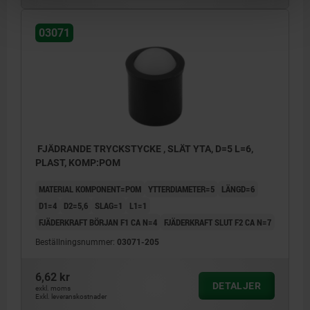
03071
FJÄDRANDE TRYCKSTYCKE , SLÄT YTA, D=5 L=6,
PLAST, KOMP:POM
MATERIAL KOMPONENT=POM
YTTERDIAMETER=5
LÄNGD=6
D1=4
D2=5,6
SLAG=1
L1=1
FJÄDERKRAFT BÖRJAN F1 CA N=4
FJÄDERKRAFT SLUT F2 CA N=7
Beställningsnummer:
03071-205
6,62 kr
DETALJER
exkl. moms
Exkl. leveranskostnader