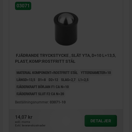
03071
FJÄDRANDE TRYCKSTYCKE , SLÄT YTA, D=10 L=13,5,
PLAST, KOMP:ROSTFRITT STÅL
MATERIAL KOMPONENT=ROSTFRITT STÅL
YTTERDIAMETER=10
LÄNGD=13,5
D1=8
D2=12
SLAG=2,7
L1=2,5
FJÄDERKRAFT BÖRJAN F1 CA N=10
FJÄDERKRAFT SLUT F2 CA N=20
Beställningsnummer:
03071-10
14,07 kr
DETALJER
exkl. moms
Exkl. leveranskostnader