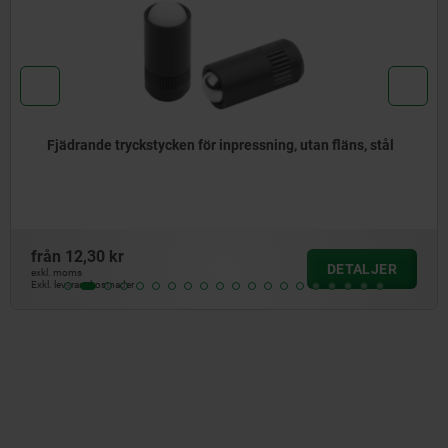
tål
Fjädrande tryckstycken för inpressning, utan fläns
rostfritt stål
från
15,37 kr
JER
DETA
exkl. moms
Exkl. leveranskostnader