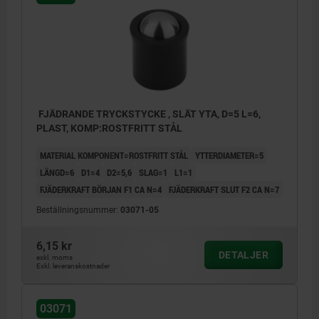
FJÄDRANDE TRYCKSTYCKE , SLÄT YTA, D=5 L=6,
PLAST, KOMP:ROSTFRITT STÅL
MATERIAL KOMPONENT=ROSTFRITT STÅL
YTTERDIAMETER=5
LÄNGD=6
D1=4
D2=5,6
SLAG=1
L1=1
FJÄDERKRAFT BÖRJAN F1 CA N=4
FJÄDERKRAFT SLUT F2 CA N=7
Beställningsnummer:
03071-05
6,15 kr
DETALJER
exkl. moms
Exkl. leveranskostnader
03071