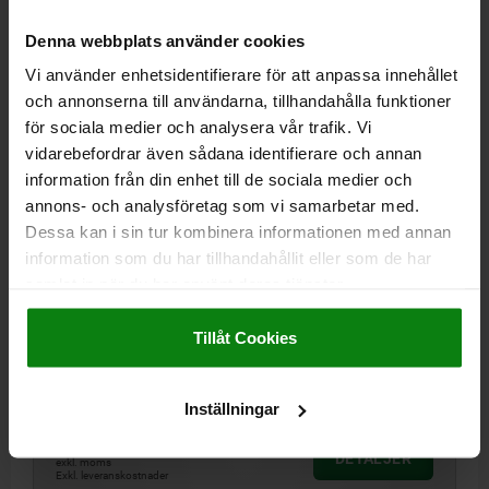
Denna webbplats använder cookies
03071
Vi använder enhetsidentifierare för att anpassa innehållet
och annonserna till användarna, tillhandahålla funktioner
för sociala medier och analysera vår trafik. Vi
vidarebefordrar även sådana identifierare och annan
information från din enhet till de sociala medier och
annons- och analysföretag som vi samarbetar med.
Dessa kan i sin tur kombinera informationen med annan
FJÄDRANDE TRYCKSTYCKE , SLÄT YTA, D=4 L=5,
information som du har tillhandahållit eller som de har
PLAST, KOMP:POM
samlat in när du har använt deras tjänster.
MATERIAL KOMPONENT=POM
YTTERDIAMETER=4
LÄNGD=5
Impressum
|
Dataskydd
|
AGB
D1=3
D2=4,6
SLAG=0,7
L1=1
Tillåt Cookies
FJÄDERKRAFT BÖRJAN F1 CA N=3
FJÄDERKRAFT SLUT F2 CA N=7
Beställningsnummer:
03071-204
Inställningar
6,50 kr
DETALJER
exkl. moms
Exkl. leveranskostnader