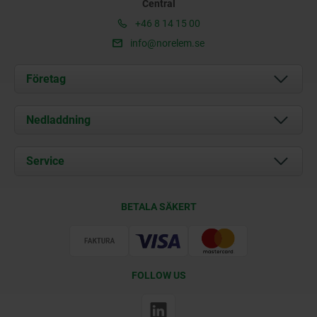
Central
+46 8 14 15 00
info@norelem.se
Företag
Om oss
Nedladdning
Aktuellt
Documents
Service
Kontakt
Leveransvillkor
BETALA SÄKERT
Certifiering
FOLLOW US