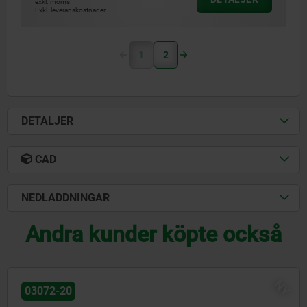
exkl. moms
Exkl. leveranskostnader
1
2
DETALJER
CAD
NEDLADDNINGAR
Andra kunder köpte också
NY
03072-30