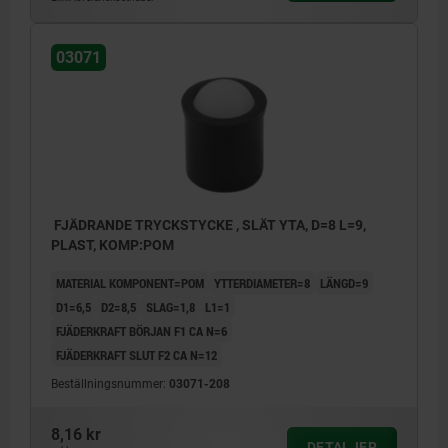
03071
FJÄDRANDE TRYCKSTYCKE , SLÄT YTA, D=8 L=9,
PLAST, KOMP:POM
MATERIAL KOMPONENT=POM
YTTERDIAMETER=8
LÄNGD=9
D1=6,5
D2=8,5
SLAG=1,8
L1=1
FJÄDERKRAFT BÖRJAN F1 CA N=6
FJÄDERKRAFT SLUT F2 CA N=12
Beställningsnummer:
03071-208
8,16 kr
DETALJER