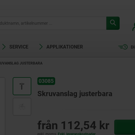
SERVICE
APPLIKATIONER
Di
UVANSLAG JUSTERBARA
03085
Skruvanslag justerbara
från
112,54 kr
exkl. moms
Exkl. leveranskostnader