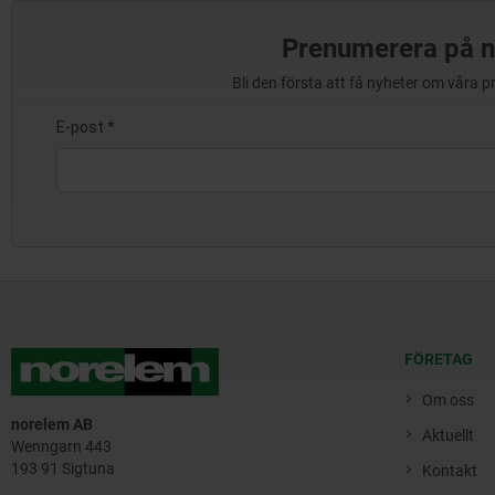
Prenumerera på n
Bli den första att få nyheter om våra 
FÖRETAG
Om oss
norelem AB
Aktuellt
Wenngarn 443
193 91 Sigtuna
Kontakt