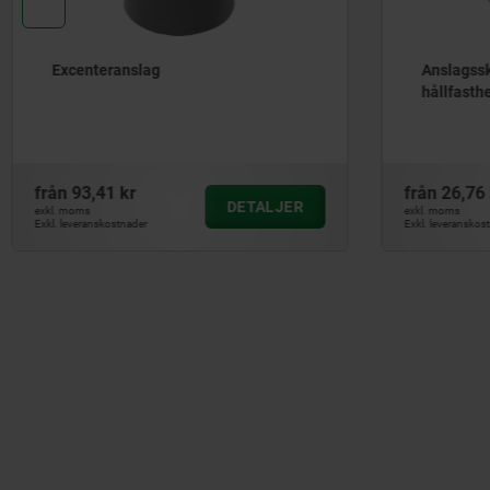
Anslagsskruvar stål,
hållfasthetsklass 10.9.
från
26,76 kr
fr
DETALJER
exkl. moms
exk
Exkl. leveranskostnader
Exkl