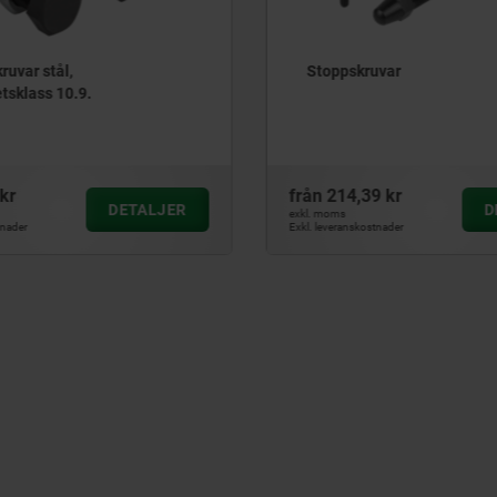
Stoppskruvar
Anslag justerbar
ån
214,39 kr
från
300,16 kr
DETALJER
l. moms
exkl. moms
. leveranskostnader
Exkl. leveranskostnader