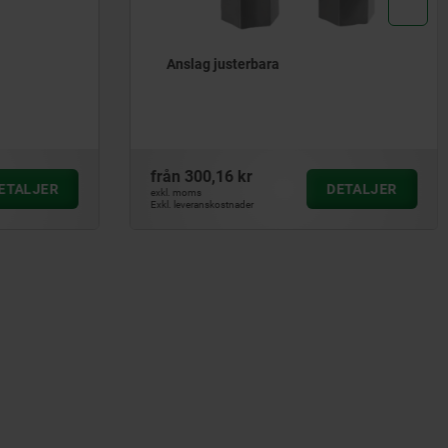
a
Låsanslag justerbart för spårprofil
från
175,01 kr
DETALJER
DETALJ
exkl. moms
Exkl. leveranskostnader