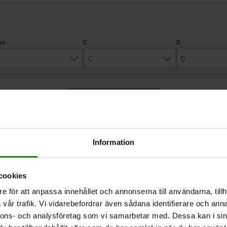
C
D
M6
37
30
FÖRSTORA TABELL
M8
48
40
M10
60
50
Finns i lager
 gånger om dagen med jämna mellanrum.
Levereras inom 1
M12
72
60
Information
M16
96
80
F
C
D
E
cookies
e för att anpassa innehållet och annonserna till användarna, tillh
vår trafik. Vi vidarebefordrar även sådana identifierare och anna
M6
37
30
10
nnons- och analysföretag som vi samarbetar med. Dessa kan i sin