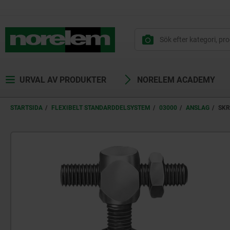
text.skipToContent
text.skipToNavigation
URVAL AV PRODUKTER
NORELEM ACADEMY
STARTSIDA
FLEXIBELT STANDARDDELSYSTEM
03000
ANSLAG
SKR