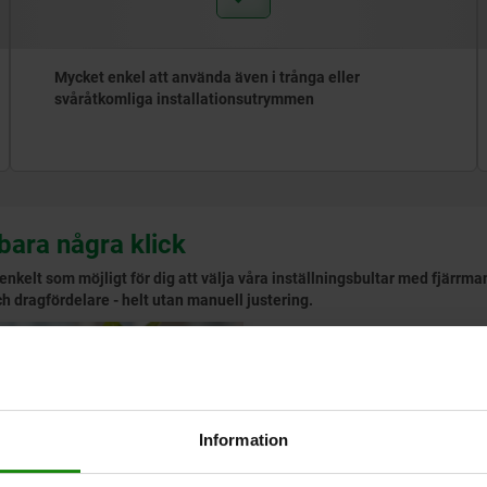
Mycket enkel att använda även i trånga eller
svåråtkomliga installationsutrymmen
bara några klick
å enkelt som möjligt för dig att välja våra inställningsbultar med fjärr
 dragfördelare - helt utan manuell justering.
Din väg till färdig konfigu
🔍
Välj:
Välj en inställningsbul
"Konfigurera".
Information
⚙️
Konfigurera:
Ange grundlägg