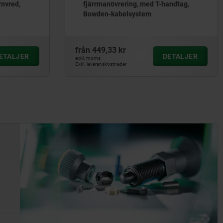
rnvred,
fjärrmanövrering, med T-handtag,
Bowden-kabelsystem
från
449,33 kr
ETALJER
DETALJER
exkl. moms
Exkl. leveranskostnader