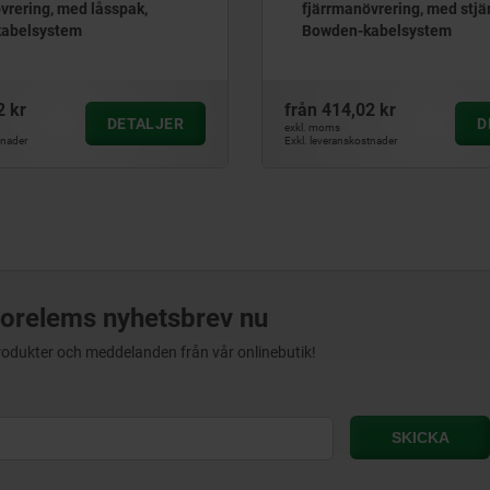
vrering, med låsspak,
fjärrmanövrering, med stjä
abelsystem
Bowden-kabelsystem
2 kr
från
414,02 kr
DETALJER
D
exkl. moms
tnader
Exkl. leveranskostnader
orelems nyhetsbrev nu
produkter och meddelanden från vår onlinebutik!