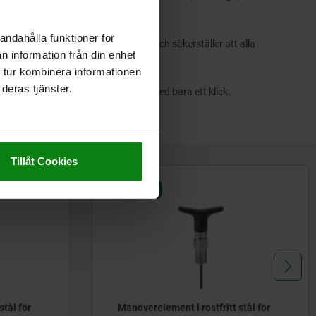
enkabel.
andahålla funktioner för
 din skräddarsydda lösning i realtid och säkerställer att alla
n information från din enhet
la.
 tur kombinera informationen
deras tjänster.
nfigurationen direkt i varukorgen med bara ett klick.
Tillåt Cookies
03096-07
stål för
Manöverelement i rostfritt stål för