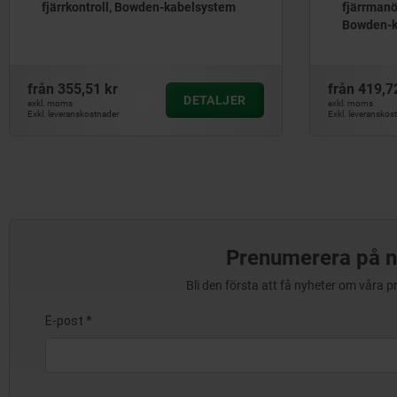
fjärrkontroll, Bowden-kabelsystem
fjärrmanö
Bowden-k
från
355,51 kr
från
419,7
DETALJER
exkl. moms
exkl. moms
Exkl. leveranskostnader
Exkl. leveranskos
Prenumerera på n
Bli den första att få nyheter om våra 