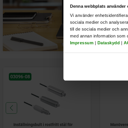
Denna webbplats använder 
Vi använder enhetsidentifierar
sociala medier och analysera 
till de sociala medier och a
med annan information som du 
Impressum
|
Dataskydd
|
A
03096-08
03096-07
Inställningsbult i rostfritt stål för
Manöverele