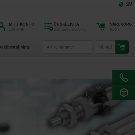
SV
MITT KONTO
ÖNSKELISTA
VARUKORG
LOGGA IN
Bokmärke produkter
0,00 kr
productCode
qty
rektbeställning