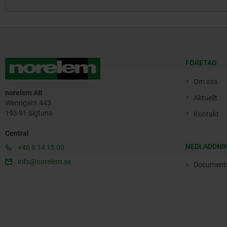
FÖRETAG
Om oss
norelem AB
Aktuellt
Wenngarn 443
193 91 Sigtuna
Kontakt
Central
NEDLADDNI
+46 8 14 15 00
info@norelem.se
Document