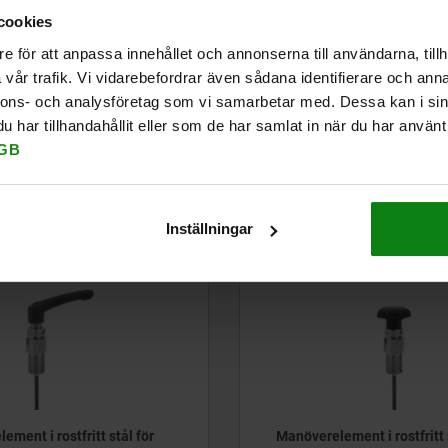
önskad anslutning med bowd
cookies
e för att anpassa innehållet och annonserna till användarna, tillh
✅
Kontrollera
: Systemet visar
vår trafik. Vi vidarebefordrar även sådana identifierare och anna
komponenter är helt kompatib
nnons- och analysföretag som vi samarbetar med. Dessa kan i sin
har tillhandahållit eller som de har samlat in när du har använt 
🛒
Beställ:
Lägg den färdiga ko
GB
Inställningar
03096-07
ment i rostfritt stål för
Manöverelement i rostfritt 