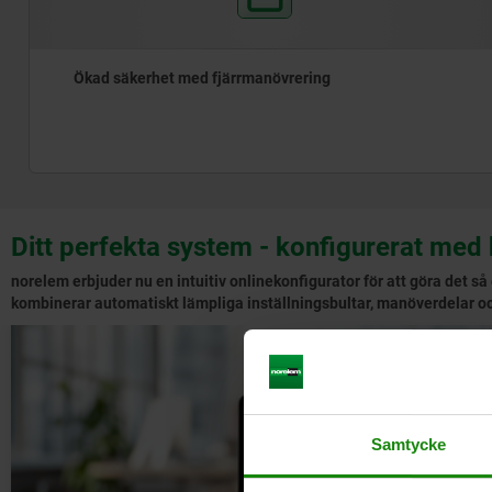
Ökad säkerhet med fjärrmanövrering
Ditt perfekta system - konfigurerat med 
norelem erbjuder nu en intuitiv onlinekonfigurator för att göra det s
kombinerar automatiskt lämpliga inställningsbultar, manöverdelar och
Samtycke