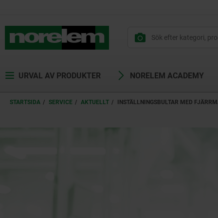
text.skipToContent
text.skipToNavigation
URVAL AV PRODUKTER
NORELEM ACADEMY
STARTSIDA
SERVICE
AKTUELLT
INSTÄLLNINGSBULTAR MED FJÄRR