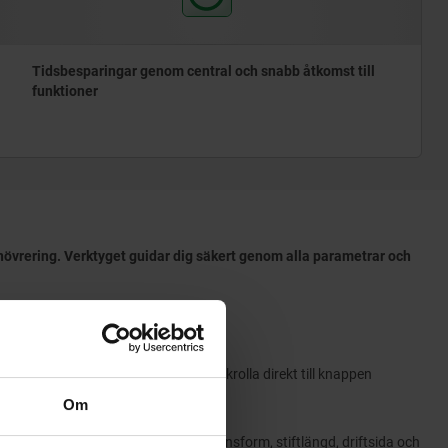
Tidsbesparingar genom central och snabb åtkomst till
funktioner
manövrering. Verktyget guidar dig säkert genom alla parametrar och
ration:
t eller en av produkterna nedan och skrolla direkt till knappen
Om
ande parametrar, t.ex. konstruktionsform, stiftlängd, driftsida och