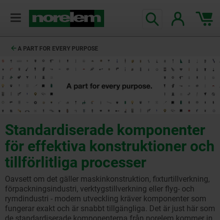
text.skipToContent
text.skipToNavigation
A PART FOR EVERY PURPOSE
Standardiserade komponenter
för effektiva konstruktioner och
tillförlitliga processer
Oavsett om det gäller maskinkonstruktion, fixturtillverkning,
förpackningsindustri, verktygstillverkning eller flyg- och
rymdindustri - modern utveckling kräver komponenter som
fungerar exakt och är snabbt tillgängliga. Det är just här som
de standardiserade komponenterna från norelem kommer in