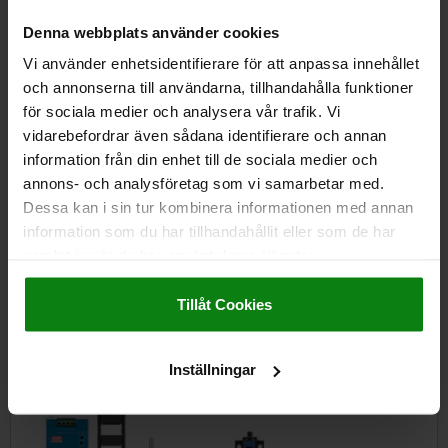
Element för mätning och provning
Denna webbplats använder cookies
Vi använder enhetsidentifierare för att anpassa innehållet
och annonserna till användarna, tillhandahålla funktioner
norelem
klämmor.
för sociala medier och analysera vår trafik. Vi
vidarebefordrar även sådana identifierare och annan
information från din enhet till de sociala medier och
annons- och analysföretag som vi samarbetar med.
Dessa kan i sin tur kombinera informationen med annan
information som du har tillhandahållit eller som de har
samlat in när du har använt deras tjänster.
Impressum
|
Dataskydd
|
AGB
Spännteknik
Tillåt Cookies
Inställningar
norelem
styr.