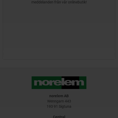
meddelanden från vår onlinebutik!
norelem AB
Wenngarn 443
193 91 Sigtuna
Central