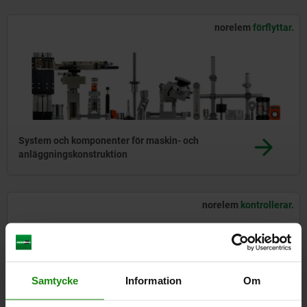
norelem
förflyttar.
System och komponenter för maskin- och
anläggningskonstruktion
norelem
kontrollerar.
Samtycke
Information
Om