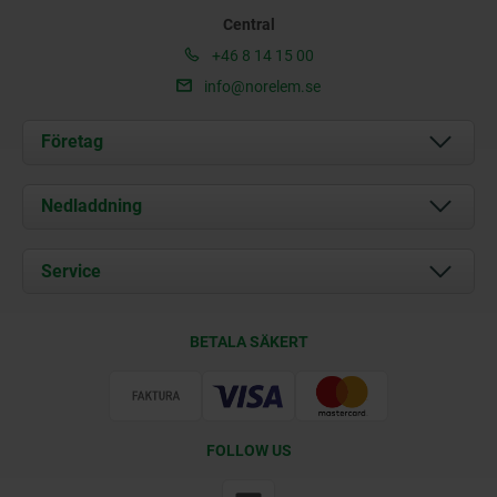
Central
+46 8 14 15 00
info@norelem.se
Företag
Om oss
Nedladdning
Aktuellt
Documents
Service
Kontakt
Leveransvillkor
BETALA SÄKERT
Certifiering
FOLLOW US