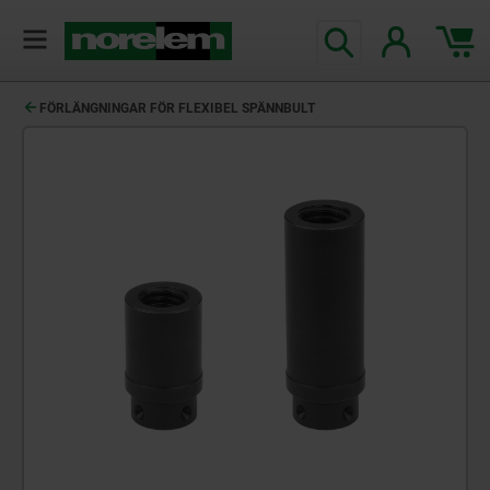
text.skipToContent
text.skipToNavigation
FÖRLÄNGNINGAR FÖR FLEXIBEL SPÄNNBULT