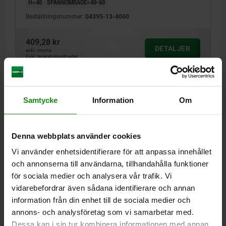
H=40
SPÄNNOMRÅDE=40-60
Beställningsnummer:
04395-13-4060
409,28 kr
DETALJER
exkl. moms
Exkl. leveranskostnader
DETALJER
Samtycke
Information
Om
CAD
Denna webbplats använder cookies
Vi använder enhetsidentifierare för att anpassa innehållet
NEDLADDNINGAR
och annonserna till användarna, tillhandahålla funktioner
för sociala medier och analysera vår trafik. Vi
Andra kunder köpte också
vidarebefordrar även sådana identifierare och annan
information från din enhet till de sociala medier och
annons- och analysföretag som vi samarbetar med.
04624-40
Dessa kan i sin tur kombinera informationen med annan