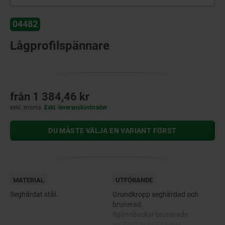
04482
Lågprofilspännare
från
1 384,46 kr
exkl. moms
Exkl. leveranskostnader
DU MÅSTE VÄLJA EN VARIANT FÖRST
MATERIAL
UTFÖRANDE
Seghärdat stål.
Grundkropp seghärdad och
brunerad.
Spännbackar brunerade,
seghärdade på kanten.