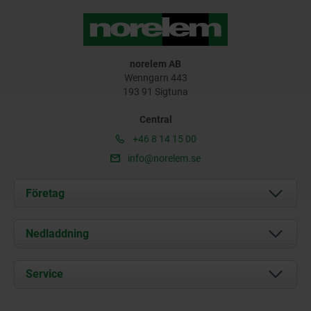
norelem AB
Wenngarn 443
193 91 Sigtuna
Central
+46 8 14 15 00
info@norelem.se
Företag
Om oss
Nedladdning
Aktuellt
Documents
Service
Kontakt
Leveransvillkor