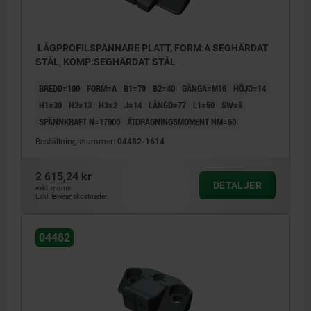
LÅGPROFILSPÄNNARE PLATT, FORM:A SEGHÄRDAT
STÅL, KOMP:SEGHÄRDAT STÅL
BREDD=100
FORM=A
B1=70
B2=40
GÄNGA=M16
HÖJD=14
H1=30
H2=13
H3=2
J=14
LÄNGD=77
L1=50
SW=8
SPÄNNKRAFT N=17000
ÅTDRAGNINGSMOMENT NM=60
Beställningsnummer:
04482-1614
2 615,24 kr
DETALJER
exkl. moms
Exkl. leveranskostnader
04482