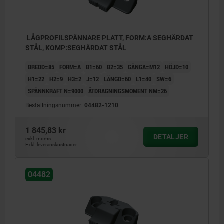
LÅGPROFILSPÄNNARE PLATT, FORM:A SEGHÄRDAT
STÅL, KOMP:SEGHÄRDAT STÅL
BREDD=85
FORM=A
B1=60
B2=35
GÄNGA=M12
HÖJD=10
H1=22
H2=9
H3=2
J=12
LÄNGD=60
L1=40
SW=6
SPÄNNKRAFT N=9000
ÅTDRAGNINGSMOMENT NM=26
Beställningsnummer:
04482-1210
1 845,83 kr
DETALJER
exkl. moms
Exkl. leveranskostnader
04482