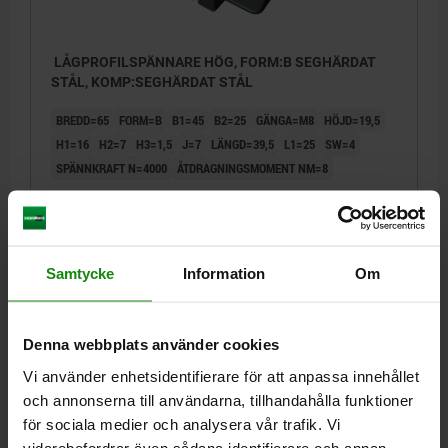
LÅGPROFILSPÄNNARE HÖG, FORM:B SEGHÄRDAT
STÅL, KOMP:SEGHÄRDAT STÅL
BREDD=65
FORM=B
B1=45
B2=25
GÄNGA=M8
HÖJD=19,5
H1=16
H2=7
H3=1,5
J=7
LÄNGD=39,5
L1=25
SW=4
SPÄNNKRAFT N=4000
ÅTDRAGNINGSMOMENT NM=8
Beställningsnummer:
04482-0820
1 540,28 kr
DETALJER
exkl. moms
Samtycke
Information
Om
Exkl. leveranskostnader
04482
Denna webbplats använder cookies
Vi använder enhetsidentifierare för att anpassa innehållet
och annonserna till användarna, tillhandahålla funktioner
för sociala medier och analysera vår trafik. Vi
vidarebefordrar även sådana identifierare och annan