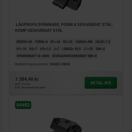
LÅGPROFILSPÄNNARE, FORM:A SEGHÄRDAT STÅL,
KOMP:SEGHÄRDAT STÅL
BREDD=65
FORM=A
B1=45
B2=25
GÄNGA=M8
HÖJD=7,5
H1=16
H2=7
H3=1,5
J=7
LÄNGD=39,5
L1=25
SW=4
SPÄNNKRAFT N=4000
ÅTDRAGNINGSMOMENT NM=8
Beställningsnummer:
04482-0808
1 384,46 kr
DETALJER
exkl. moms
Exkl. leveranskostnader
04482