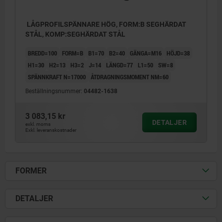
LÅGPROFILSPÄNNARE HÖG, FORM:B SEGHÄRDAT
STÅL, KOMP:SEGHÄRDAT STÅL
BREDD=100
FORM=B
B1=70
B2=40
GÄNGA=M16
HÖJD=38
H1=30
H2=13
H3=2
J=14
LÄNGD=77
L1=50
SW=8
SPÄNNKRAFT N=17000
ÅTDRAGNINGSMOMENT NM=60
Beställningsnummer:
04482-1638
3 083,15 kr
DETALJER
exkl. moms
Exkl. leveranskostnader
FORMER
DETALJER