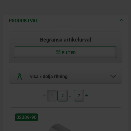
PRODUKTVAL
Begränsa artikelurval
FILTER
visa / dölja ritning
1
2
7
02389-90