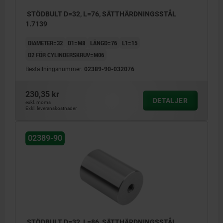
STÖDBULT D=32, L=76, SÄTTHÄRDNINGSSTÅL
1.7139
DIAMETER=32
D1=M8
LÄNGD=76
L1=15
D2 FÖR CYLINDERSKRUV=M06
Beställningsnummer:
02389-90-032076
230,35 kr
DETALJER
exkl. moms
Exkl. leveranskostnader
02389-90
STÖDBULT D=32, L=86, SÄTTHÄRDNINGSSTÅL