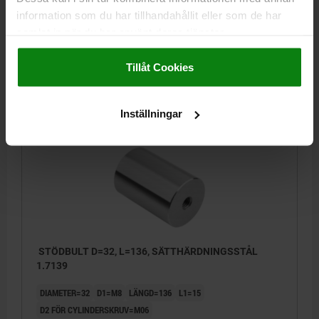
D2 FÖR CYLINDERSKRUV=M06
information som du har tillhandahållit eller som de har
samlat in när du har använt deras tjänster.
Beställningsnummer:
02389-90-032116
Impressum
|
Dataskydd
|
AGB
Tillåt Cookies
329,57 kr
DETALJER
exkl. moms
Exkl. leveranskostnader
Inställningar
02389-90
STÖDBULT D=32, L=136, SÄTTHÄRDNINGSSTÅL
1.7139
DIAMETER=32
D1=M8
LÄNGD=136
L1=15
D2 FÖR CYLINDERSKRUV=M06