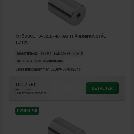
STÖDBULT D=32, L=46, SÄTTHÄRDNINGSSTÅL
1.7139
DIAMETER=32
D1=M8
LÄNGD=46
L1=15
D2 FÖR CYLINDERSKRUV=M06
Beställningsnummer:
02389-90-032046
181,75 kr
DETALJER
exkl. moms
Exkl. leveranskostnader
02389-90