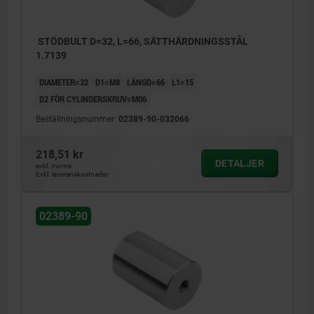
STÖDBULT D=32, L=66, SÄTTHÄRDNINGSSTÅL
1.7139
DIAMETER=32
D1=M8
LÄNGD=66
L1=15
D2 FÖR CYLINDERSKRUV=M06
Beställningsnummer:
02389-90-032066
218,51 kr
DETALJER
exkl. moms
Exkl. leveranskostnader
02389-90