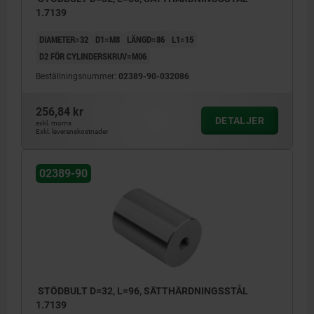
1.7139
DIAMETER=32
D1=M8
LÄNGD=86
L1=15
D2 FÖR CYLINDERSKRUV=M06
Beställningsnummer:
02389-90-032086
256,84 kr
DETALJER
exkl. moms
Exkl. leveranskostnader
02389-90
STÖDBULT D=32, L=96, SÄTTHÄRDNINGSSTÅL
1.7139