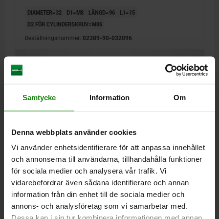
DIAMETER=32
D1=M8
LÄNGD=96
L1=15
D2 FÖR CYLINDERSKRUV=M06
Beställningsnummer:
02389-90-032096
287,06 kr
DETALJER
exkl. moms
Exkl. leveranskostnader
Samtycke
Information
Om
02389-90
Denna webbplats använder cookies
Vi använder enhetsidentifierare för att anpassa innehållet
och annonserna till användarna, tillhandahålla funktioner
för sociala medier och analysera vår trafik. Vi
vidarebefordrar även sådana identifierare och annan
STÖDBULT D=32, L=116, SÄTTHÄRDNINGSSTÅL
information från din enhet till de sociala medier och
1.7139
annons- och analysföretag som vi samarbetar med.
DIAMETER=32
D1=M8
LÄNGD=116
L1=15
Dessa kan i sin tur kombinera informationen med annan