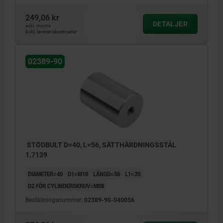
249,06 kr
DETALJER
exkl. moms
Exkl. leveranskostnader
02389-90
STÖDBULT D=40, L=56, SÄTTHÄRDNINGSSTÅL
1.7139
DIAMETER=40
D1=M10
LÄNGD=56
L1=20
D2 FÖR CYLINDERSKRUV=M08
Beställningsnummer:
02389-90-040056