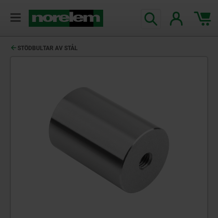
text.skipToContent
text.skipToNavigation
STÖDBULTAR AV STÅL