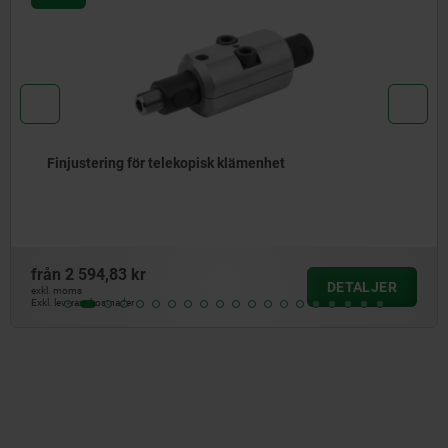
Universal-spännunderlag
från
71,37 kr
DETALJER
exkl. moms
Exkl. leveranskostnader