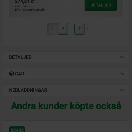
274,21 kr
DETALJER
exkl. moms
Exkl. leveranskostnader
1
2
7
DETALJER
CAD
NEDLADDNINGAR
Andra kunder köpte också
02270