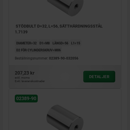
STÖDBULT D=32, L=56, SÄTTHÄRDNINGSSTÅL
1.7139
DIAMETER=32
D1=M8
LÄNGD=56
L1=15
D2 FÖR CYLINDERSKRUV=M06
Beställningsnummer:
02389-90-032056
207,23 kr
DETALJER
exkl. moms
Exkl. leveranskostnader
02389-90